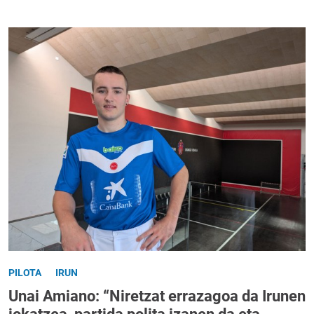
PILOTA
IRUN
Unai Amiano: “Niretzat errazagoa da Irunen