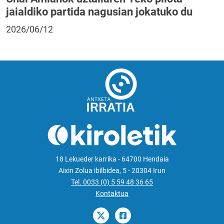
jaialdiko partida nagusian jokatuko du
2026/06/12
18 Lekueder karrika - 64700 Hendaia
Aixin Zolua ibilbidea, 5 - 20304 Irun
Tel. 0033 (0) 5 59 48 36 65
Kontaktua