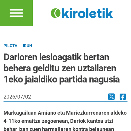
PILOTA
IRUN
Darioren lesioagatik bertan
behera gelditu zen uztailaren
1eko jaialdiko partida nagusia
2026/07/02
Markagailuan Amiano eta Mariezkurrenaren aldeko
4-11ko emaitza zegoenean, Dariok kantxa utzi
behar izan zuen harmailaren kontra belaunean