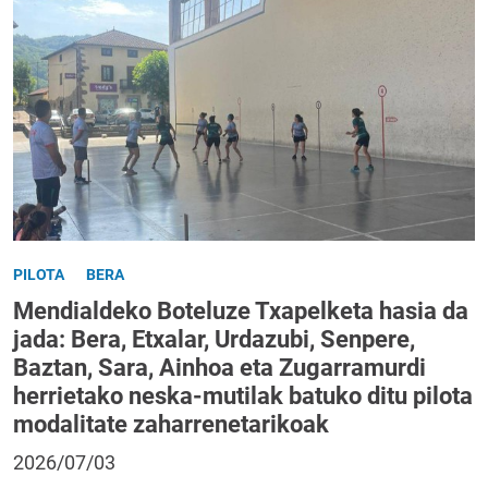
PILOTA
BERA
Mendialdeko Boteluze Txapelketa hasia da
jada: Bera, Etxalar, Urdazubi, Senpere,
Baztan, Sara, Ainhoa eta Zugarramurdi
herrietako neska-mutilak batuko ditu pilota
modalitate zaharrenetarikoak
2026/07/03