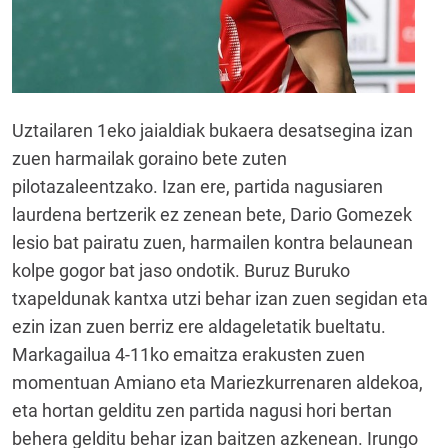
Uztailaren 1eko jaialdiak bukaera desatsegina izan
zuen harmailak goraino bete zuten
pilotazaleentzako. Izan ere, partida nagusiaren
laurdena bertzerik ez zenean bete, Dario Gomezek
lesio bat pairatu zuen, harmailen kontra belaunean
kolpe gogor bat jaso ondotik. Buruz Buruko
txapeldunak kantxa utzi behar izan zuen segidan eta
ezin izan zuen berriz ere aldageletatik bueltatu.
Markagailua 4-11ko emaitza erakusten zuen
momentuan Amiano eta Mariezkurrenaren aldekoa,
eta hortan gelditu zen partida nagusi hori bertan
behera gelditu behar izan baitzen azkenean. Irungo