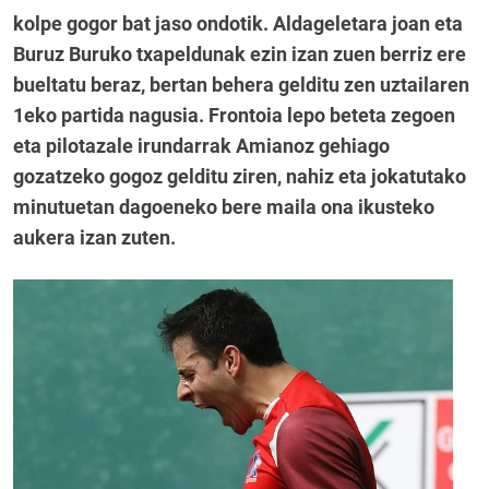
kolpe gogor bat jaso ondotik. Aldageletara joan eta
Buruz Buruko txapeldunak ezin izan zuen berriz ere
bueltatu beraz, bertan behera gelditu zen uztailaren
1eko partida nagusia. Frontoia lepo beteta zegoen
eta pilotazale irundarrak Amianoz gehiago
gozatzeko gogoz gelditu ziren, nahiz eta jokatutako
minutuetan dagoeneko bere maila ona ikusteko
aukera izan zuten.