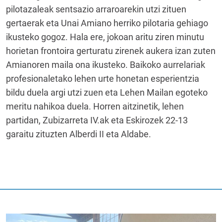
pilotazaleak sentsazio arraroarekin utzi zituen
gertaerak eta Unai Amiano herriko pilotaria gehiago
ikusteko gogoz. Hala ere, jokoan aritu ziren minutu
horietan frontoira gerturatu zirenek aukera izan zuten
Amianoren maila ona ikusteko. Baikoko aurrelariak
profesionaletako lehen urte honetan esperientzia
bildu duela argi utzi zuen eta Lehen Mailan egoteko
meritu nahikoa duela. Horren aitzinetik, lehen
partidan, Zubizarreta IV.ak eta Eskirozek 22-13
garaitu zituzten Alberdi II eta Aldabe.