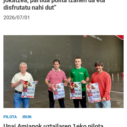
jokatzea, partida polita izanen da eta
disfrutatu nahi dut”
2026/07/01
PILOTA
IRUN
Unai Amianok uztailaren 1eko pilota