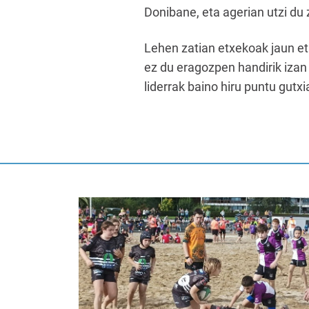
Donibane, eta agerian utzi du 
Lehen zatian etxekoak jaun et
ez du eragozpen handirik iza
liderrak baino hiru puntu gut