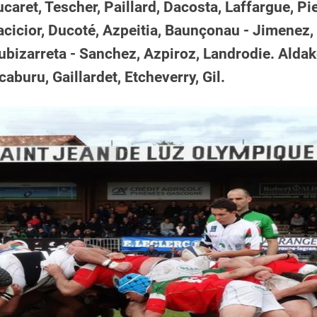
aret, Tescher, Paillard, Dacosta, Laffargue, Pie
icior, Ducoté, Azpeitia, Baunçonau - Jimenez, A
Zubizarreta - Sanchez, Azpiroz, Landrodie. Aldak
aburu, Gaillardet, Etcheverry, Gil.