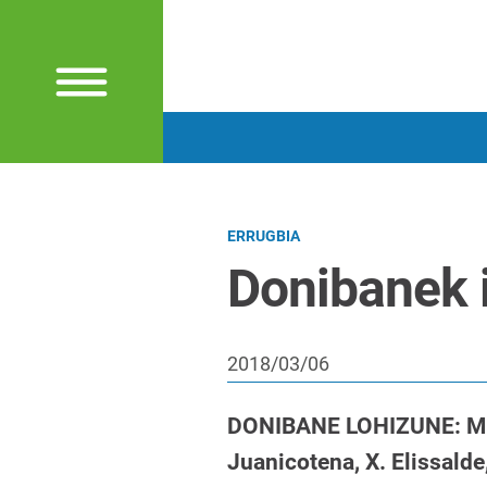
ERRUGBIA
Donibanek i
2018/03/06
DONIBANE LOHIZUNE: Miura
Juanicotena, X. Elissalde