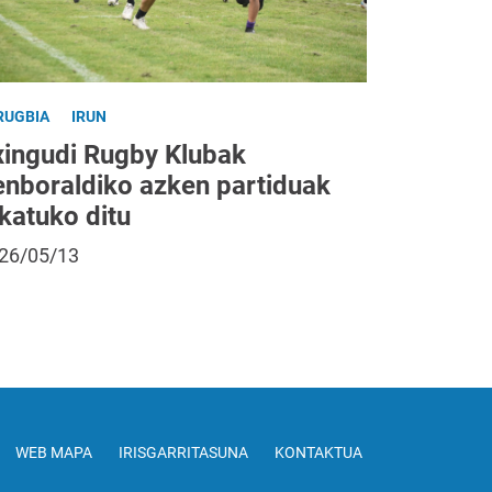
RUGBIA
IRUN
xingudi Rugby Klubak
enboraldiko azken partiduak
katuko ditu
26/05/13
WEB MAPA
IRISGARRITASUNA
KONTAKTUA