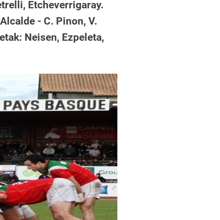
trelli, Etcheverrigaray.
lcalde - C. Pinon, V.
etak: Neisen, Ezpeleta,