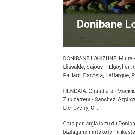
Donibane L
DONIBANE LOHIZUNE: Miura - J.
Elissalde, Sajous – Elgoyhen, 
Paillard, Dacosta, Laffargue, Pi
HENDAIA: Chaudière - Macicior,
Zubizarreta - Sanchez, Azpiroz
Etcheverry, Gil.
Garaipen argia lortu du Donib
bizilagunen arteko lehia ikust