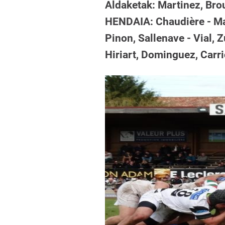
Aldaketak: Martinez, Brouc
HENDAIA: Chaudière - Mac
Pinon, Sallenave - Vial, 
Hiriart, Dominguez, Carric