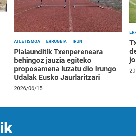
ER
T
ATLETISMOA
ERRUGBIA
IRUN
d
Plaiaunditik Txenpereneara
jo
behingoz jauzia egiteko
proposamena luzatu dio Irungo
20
Udalak Eusko Jaurlaritzari
2026/06/15