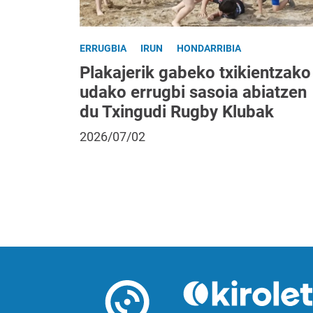
ERRUGBIA
IRUN
HONDARRIBIA
Plakajerik gabeko txikientzako
udako errugbi sasoia abiatzen
du Txingudi Rugby Klubak
2026/07/02