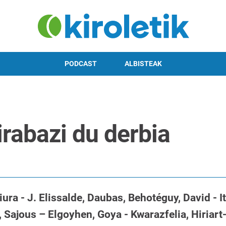
PODCAST
ALBISTEAK
rabazi du derbia
 - J. Elissalde, Daubas, Behotéguy, David - Itu
, Sajous – Elgoyhen, Goya - Kwarazfelia, Hiriar