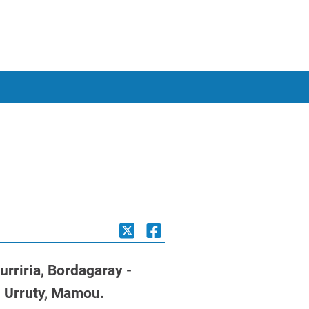
rriria, Bordagaray -
t- Urruty, Mamou.