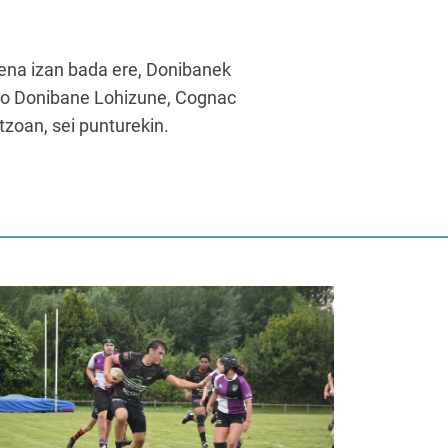
mena izan bada ere, Donibanek
ago Donibane Lohizune, Cognac
tzoan, sei punturekin.