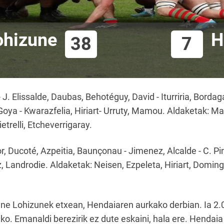
ohizune
H
38
7
 Elissalde, Daubas, Behotéguy, David - Iturriria, Bordaga
Goya - Kwarazfelia, Hiriart- Urruty, Mamou. Aldaketak: Ma
etrelli, Etcheverrigaray.
 Ducoté, Azpeitia, Baunçonau - Jimenez, Alcalde - C. Pino
, Landrodie. Aldaketak: Neisen, Ezpeleta, Hiriart, Domingu
ane Lohizunek etxean, Hendaiaren aurkako derbian. Ia 2.00
eko. Emanaldi berezirik ez dute eskaini, hala ere. Hendai