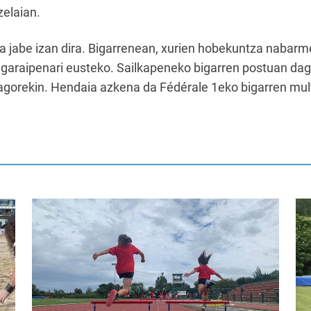
zelaian.
a jabe izan dira. Bigarrenean, xurien hobekuntza nabar
n garaipenari eusteko. Sailkapeneko bigarren postuan d
xiagorekin. Hendaia azkena da Fédérale 1eko bigarren mul