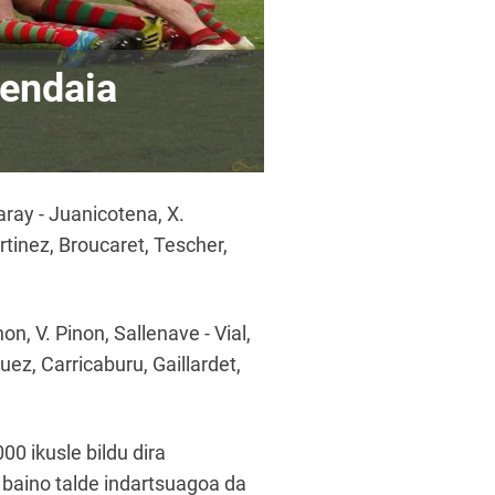
endaia
ray - Juanicotena, X.
rtinez, Broucaret, Tescher,
n, V. Pinon, Sallenave - Vial,
ez, Carricaburu, Gaillardet,
0 ikusle bildu dira
a baino talde indartsuagoa da