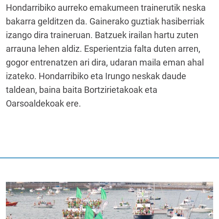
Hondarribiko aurreko emakumeen trainerutik neska
bakarra gelditzen da. Gainerako guztiak hasiberriak
izango dira traineruan. Batzuek irailan hartu zuten
arrauna lehen aldiz. Esperientzia falta duten arren,
gogor entrenatzen ari dira, udaran maila eman ahal
izateko. Hondarribiko eta Irungo neskak daude
taldean, baina baita Bortzirietakoak eta
Oarsoaldekoak ere.