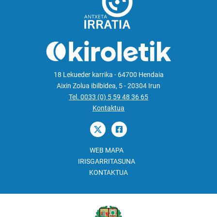
18 Lekueder karrika - 64700 Hendaia
Aixin Zolua ibilbidea, 5 - 20304 Irun
Tel. 0033 (0) 5 59 48 36 65
Kontaktua
WEB MAPA
IRISGARRITASUNA
KONTAKTUA