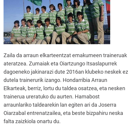
Zaila da arraun elkarteentzat emakumeen traineruak
ateratzea. Zumaiak eta Oiartzungo Itsaslapurrek
dagoeneko jakinarazi dute 2016an klubeko neskek ez
dutela trainerurik izango. Hondarribia Arraun
Elkarteak, berriz, lortu du taldea osatzea, eta nesken
trainerua ureratuko du aurten. Hamabost
arraunlariko taldearekin lan egiten ari da Joserra
Oiarzabal entrenatzailea, eta beste bizpahiru neska
falta zaizkiola onartu du.