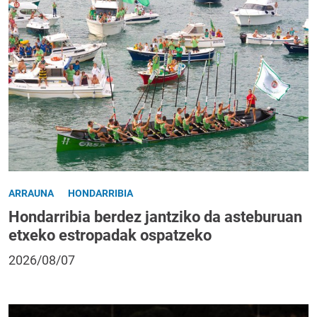
ARRAUNA
HONDARRIBIA
Hondarribia berdez jantziko da asteburuan
etxeko estropadak ospatzeko
2026/08/07