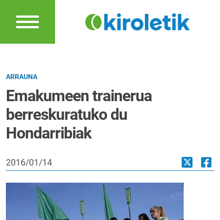
ARRAUNA
Emakumeen trainerua
berreskuratuko du
Hondarribiak
2016/01/14