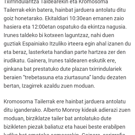
Txirrindularitza Taldearekin eta Kromosoma
Tailerrak-ekin batera, hainbat jarduera antolatu ditu
goiz honetarako. Ekitaldiari 10:30ean emanen zaio
hasiera eta 12:00etan ospatuko da ekintza nagusia.
Irunes taldeko bi kotxeen laguntzaz, nahi duen
guztiak Espainiako Itzuliko irteera egin ahal izanen du
eta beraz, lasterketa handian parte hartzea zer den
irudikatu. Gainera, Irunes taldearen eskutik ere,
ginkana bat prestatuko dute plazan txirrindulariek
beraien “trebetasuna eta ziurtasuna” landu dezaten
bertan, Izagirrek azaldu zuen moduan.
Kromosoma Tailerrak ere hainbat jarduera antolatu
ditu iganderako. Alberto Monroy kideak adierazi zuen
moduan, birziklatze tailer bat antolatuko dute
bizikleten piezak baliatuz eta hauei beste erabilpen