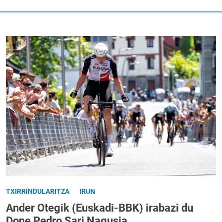
TXIRRINDULARITZA
IRUN
Ander Otegik (Euskadi-BBK) irabazi du
Done Pedro Sari Nagusia