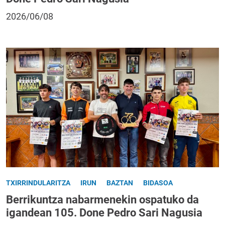
2026/06/08
TXIRRINDULARITZA
IRUN
BAZTAN
BIDASOA
Berrikuntza nabarmenekin ospatuko da
igandean 105. Done Pedro Sari Nagusia