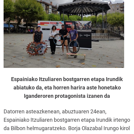
Espainiako Itzuliaren bostgarren etapa Irundik
abiatuko da, eta horren harira aste honetako
Iganderoren protagonista izanen da
Datorren asteazkenean, abuztuaren 24ean,
Espainiako Itzuliaren bostgarren etapa Irundik irtengo
da Bilbon helmugaratzeko. Borja Olazabal Irungo kirol