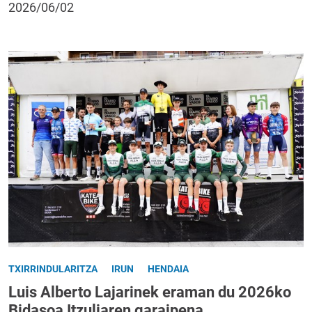
2026/06/02
TXIRRINDULARITZA
IRUN
HENDAIA
Luis Alberto Lajarinek eraman du 2026ko
Bidasoa Itzuliaren garaipena