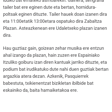
ludiko bat emateko asmoarekin. Gainera, serigrafia
tailer bat ere eginen dute eta bertan, hornidura-
poltsak eginen dituzte. Tailer hauek doan izanen dira
eta 11:00etatik 13:00etara ospatuko dira Zabaltza
Plazan. Asteazkenean ere Udaletxeko plazan izanen
dira.
Hau guztiaz gain, goizean zehar musika ere entzun
ahal izango da plazan, hain zuzen ere Espainiako
Itzuliko goiburu izan diren kantuak jarriko dituzte, eta
podium bat irudikatuko dute nahi duen guztiak bertan
argazkia atera dezan. Azkenik, Pasquierrek
babestuta, txikienentzat bizikletan ibilbide bat
eskainiko da, baita hamaiketakoa ere.