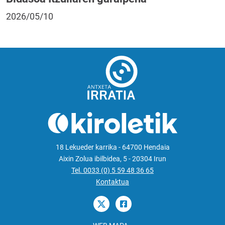
2026/05/10
18 Lekueder karrika - 64700 Hendaia
Aixin Zolua ibilbidea, 5 - 20304 Irun
Tel. 0033 (0) 5 59 48 36 65
Kontaktua