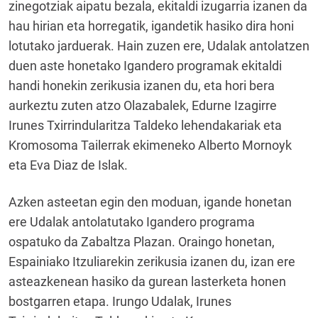
zinegotziak aipatu bezala, ekitaldi izugarria izanen da
hau hirian eta horregatik, igandetik hasiko dira honi
lotutako jarduerak. Hain zuzen ere, Udalak antolatzen
duen aste honetako Igandero programak ekitaldi
handi honekin zerikusia izanen du, eta hori bera
aurkeztu zuten atzo Olazabalek, Edurne Izagirre
Irunes Txirrindularitza Taldeko lehendakariak eta
Kromosoma Tailerrak ekimeneko Alberto Mornoyk
eta Eva Diaz de Islak.
Azken asteetan egin den moduan, igande honetan
ere Udalak antolatutako Igandero programa
ospatuko da Zabaltza Plazan. Oraingo honetan,
Espainiako Itzuliarekin zerikusia izanen du, izan ere
asteazkenean hasiko da gurean lasterketa honen
bostgarren etapa. Irungo Udalak, Irunes