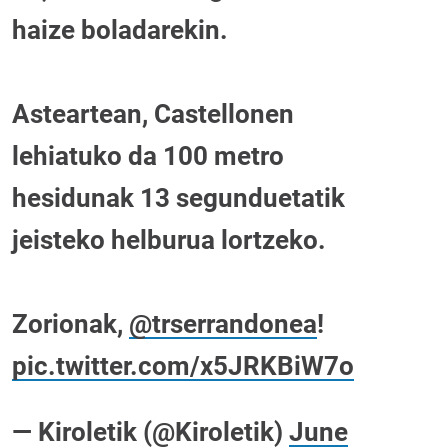
haize boladarekin.
Asteartean, Castellonen
lehiatuko da 100 metro
hesidunak 13 segunduetatik
jeisteko helburua lortzeko.
Zorionak,
@trserrandonea
!
pic.twitter.com/x5JRKBiW7o
— Kiroletik (@Kiroletik)
June