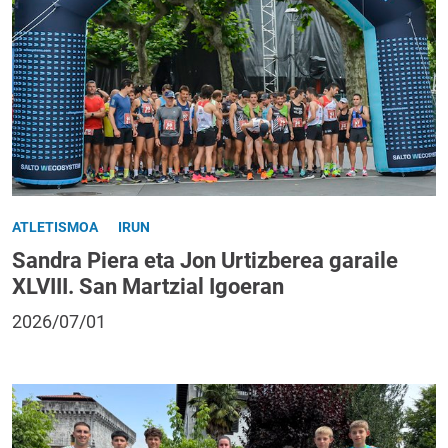
ATLETISMOA
IRUN
Sandra Piera eta Jon Urtizberea garaile
XLVIII. San Martzial Igoeran
2026/07/01