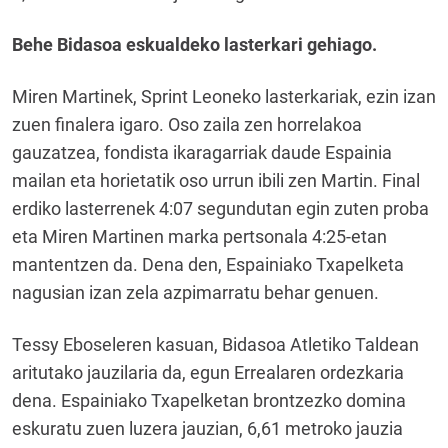
Behe Bidasoa eskualdeko lasterkari gehiago.
Miren Martinek, Sprint Leoneko lasterkariak, ezin izan
zuen finalera igaro. Oso zaila zen horrelakoa
gauzatzea, fondista ikaragarriak daude Espainia
mailan eta horietatik oso urrun ibili zen Martin. Final
erdiko lasterrenek 4:07 segundutan egin zuten proba
eta Miren Martinen marka pertsonala 4:25-etan
mantentzen da. Dena den, Espainiako Txapelketa
nagusian izan zela azpimarratu behar genuen.
Tessy Eboseleren kasuan, Bidasoa Atletiko Taldean
aritutako jauzilaria da, egun Errealaren ordezkaria
dena. Espainiako Txapelketan brontzezko domina
eskuratu zuen luzera jauzian, 6,61 metroko jauzia