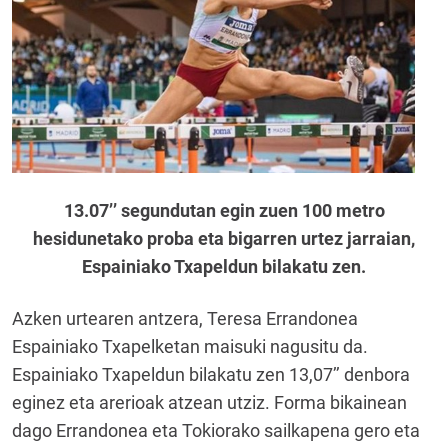
13.07’’ segundutan egin zuen 100 metro
hesidunetako proba eta bigarren urtez jarraian,
Espainiako Txapeldun bilakatu zen.
Azken urtearen antzera, Teresa Errandonea
Espainiako Txapelketan maisuki nagusitu da.
Espainiako Txapeldun bilakatu zen 13,07’’ denbora
eginez eta arerioak atzean utziz. Forma bikainean
dago Errandonea eta Tokiorako sailkapena gero eta