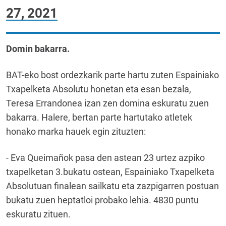
27, 2021
Domin bakarra.
BAT-eko bost ordezkarik parte hartu zuten Espainiako
Txapelketa Absolutu honetan eta esan bezala,
Teresa Errandonea izan zen domina eskuratu zuen
bakarra. Halere, bertan parte hartutako atletek
honako marka hauek egin zituzten:
- Eva Queimañok pasa den astean 23 urtez azpiko
txapelketan 3.bukatu ostean, Espainiako Txapelketa
Absolutuan finalean sailkatu eta zazpigarren postuan
bukatu zuen heptatloi probako lehia. 4830 puntu
eskuratu zituen.