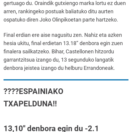
gertuago du. Oraindik gutxiengo marka lortu ez duen
arren, rankingeko postuak baliatuko ditu aurten
ospatuko diren Joko Olinpikoetan parte hartzeko.
Final erdian ere aise nagusitu zen. Nahiz eta azken
hesia ukitu, final erdietan 13.18’’ denbora egin zuen
finalera sailkatzeko. Bihar, Castellonen hitzordu
garrantzitsua izango du, 13 segunduko langatik
denbora jeistea izango du helburu Errandoneak.
????ESPAINIAKO
TXAPELDUNA!!
13,10'' denbora egin du -2.1