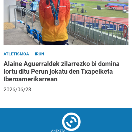
ATLETISMOA
IRUN
Alaine Aguerraldek zilarrezko bi domina
lortu ditu Perun jokatu den Txapelketa
Iberoamerikarrean
2026/06/23