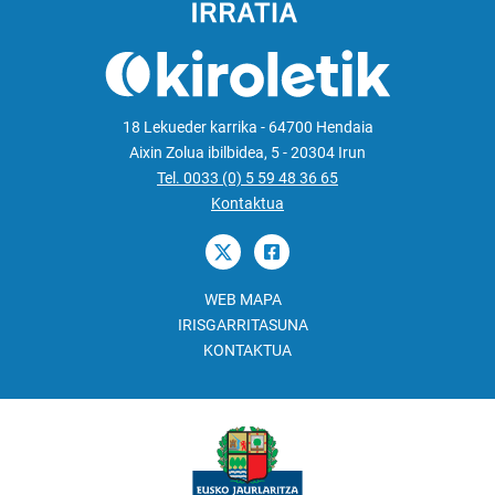
18 Lekueder karrika - 64700 Hendaia
Aixin Zolua ibilbidea, 5 - 20304 Irun
Tel. 0033 (0) 5 59 48 36 65
Kontaktua
WEB MAPA
IRISGARRITASUNA
KONTAKTUA