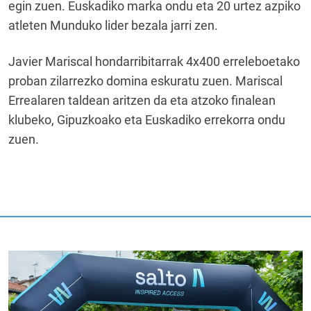
egin zuen. Euskadiko marka ondu eta 20 urtez azpiko
atleten Munduko lider bezala jarri zen.
Javier Mariscal hondarribitarrak 4x400 erreleboetako
proban zilarrezko domina eskuratu zuen. Mariscal
Errealaren taldean aritzen da eta atzoko finalean
klubeko, Gipuzkoako eta Euskadiko errekorra ondu
zuen.