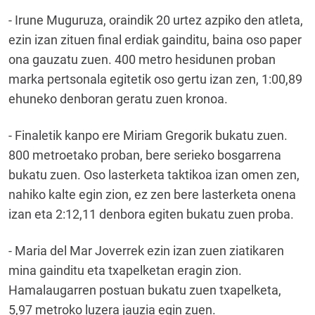
- Irune Muguruza, oraindik 20 urtez azpiko den atleta,
ezin izan zituen final erdiak gainditu, baina oso paper
ona gauzatu zuen. 400 metro hesidunen proban
marka pertsonala egitetik oso gertu izan zen, 1:00,89
ehuneko denboran geratu zuen kronoa.
- Finaletik kanpo ere Miriam Gregorik bukatu zuen.
800 metroetako proban, bere serieko bosgarrena
bukatu zuen. Oso lasterketa taktikoa izan omen zen,
nahiko kalte egin zion, ez zen bere lasterketa onena
izan eta 2:12,11 denbora egiten bukatu zuen proba.
- Maria del Mar Joverrek ezin izan zuen ziatikaren
mina gainditu eta txapelketan eragin zion.
Hamalaugarren postuan bukatu zuen txapelketa,
5,97 metroko luzera jauzia egin zuen.