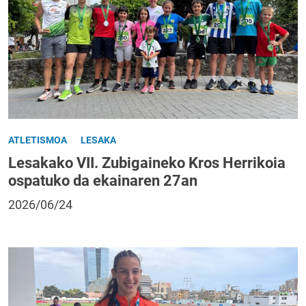
ATLETISMOA
LESAKA
Lesakako VII. Zubigaineko Kros Herrikoia
ospatuko da ekainaren 27an
2026/06/24