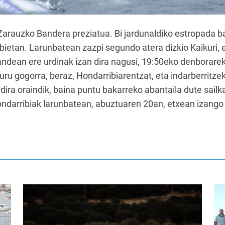
Zarauzko Bandera preziatua. Bi jardunaldiko estropada ba
 bietan. Larunbatean zazpi segundo atera dizkio Kaikuri, 
andean ere urdinak izan dira nagusi, 19:50eko denborar
uru gogorra, beraz, Hondarribiarentzat, eta indarberritze
r dira oraindik, baina puntu bakarreko abantaila dute sa
ndarribiak larunbatean, abuztuaren 20an, etxean izango 