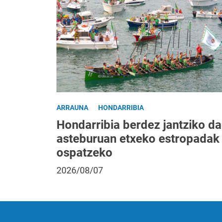
ARRAUNA
HONDARRIBIA
Hondarribia berdez jantziko da
asteburuan etxeko estropadak
ospatzeko
2026/08/07