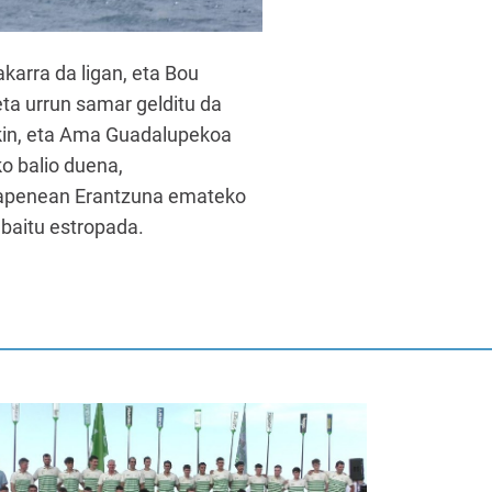
karra da ligan, eta Bou
eta urrun samar gelditu da
ekin, eta Ama Guadalupekoa
ko balio duena,
ilkapenean Erantzuna emateko
baitu estropada.