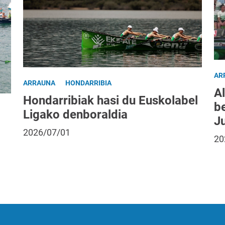
AR
ARRAUNA
HONDARRIBIA
Al
Hondarribiak hasi du Euskolabel
be
Ligako denboraldia
J
2026/07/01
20