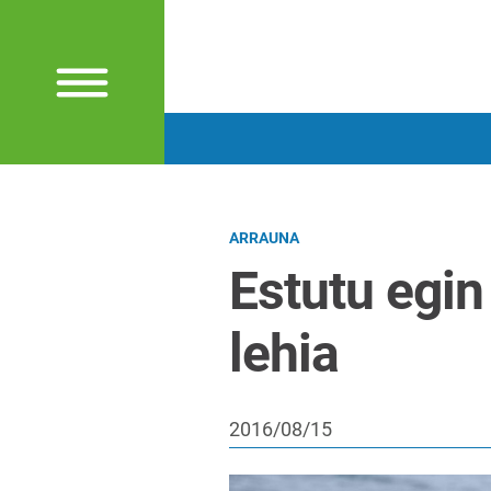
ARRAUNA
Estutu egin
lehia
2016/08/15