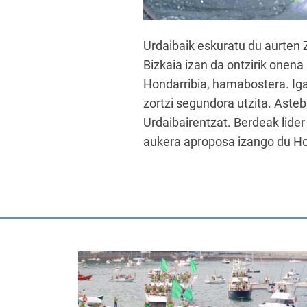
Urdaibaik eskuratu du aurten 
Bizkaia izan da ontzirik onena
Hondarribia, hamabostera. Ig
zortzi segundora utzita. Asteb
Urdaibairentzat. Berdeak lide
aukera aproposa izango du Ho