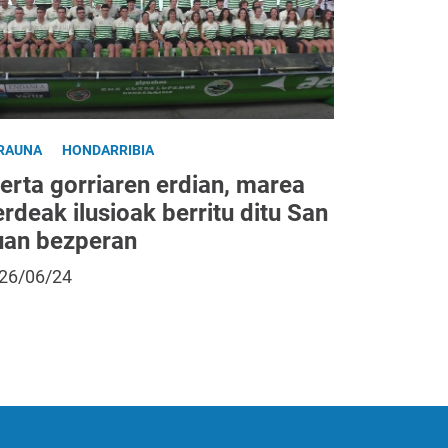
RAUNA
HONDARRIBIA
erta gorriaren erdian, marea
rdeak ilusioak berritu ditu San
uan bezperan
26/06/24