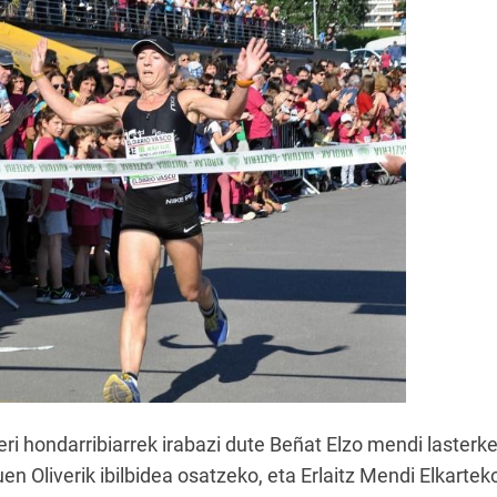
eri hondarribiarrek irabazi dute Beñat Elzo mendi lasterke
n Oliverik ibilbidea osatzeko, eta Erlaitz Mendi Elkarte