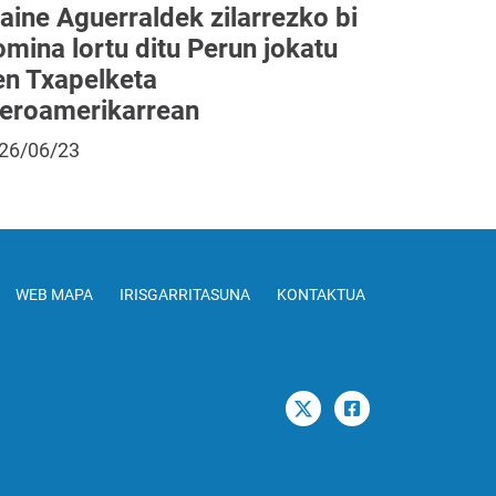
aine Aguerraldek zilarrezko bi
mina lortu ditu Perun jokatu
en Txapelketa
beroamerikarrean
26/06/23
WEB MAPA
IRISGARRITASUNA
KONTAKTUA