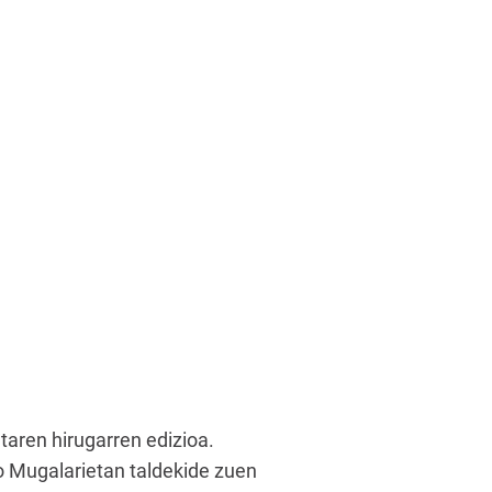
taren hirugarren edizioa.
ko Mugalarietan taldekide zuen