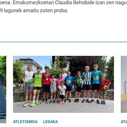
aipena. Emakumezkoetan Claudia Behobide izan zen nagusi
269 lagunek amaitu zuten proba.
ATLETISMOA
LESAKA
AT