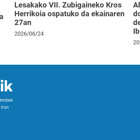
Lesakako VII. Zubigaineko Kros
Al
Herrikoia ospatuko da ekainaren
do
a
27an
d
I
2026/06/24
20
Hendaia
 Irun