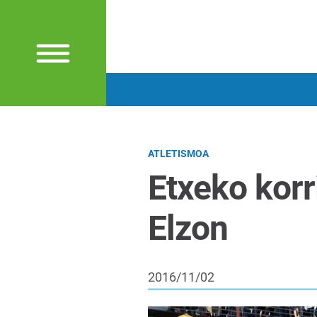
ATLETISMOA
Etxeko korr
Elzon
2016/11/02