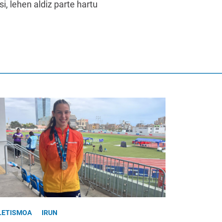
, lehen aldiz parte hartu
LETISMOA
IRUN