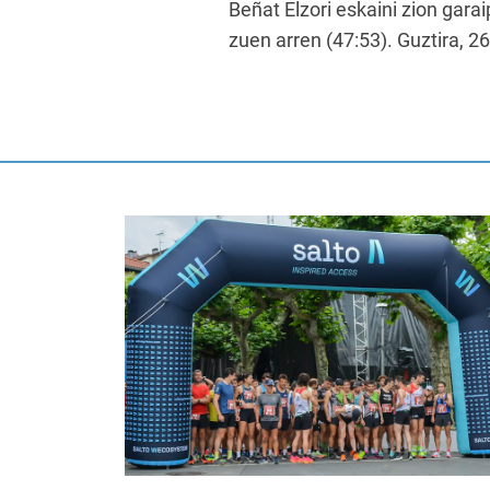
Beñat Elzori eskaini zion gar
zuen arren (47:53). Guztira, 