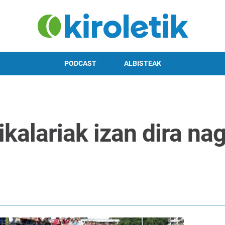
PODCAST
ALBISTEAK
ikalariak izan dira na