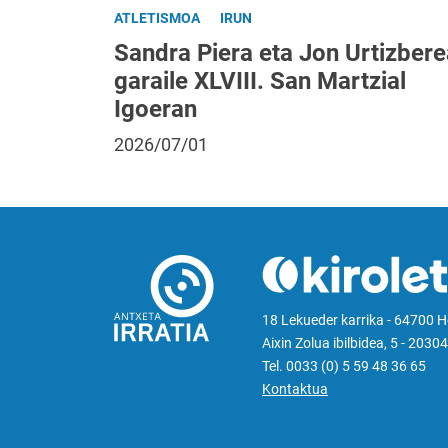
ATLETISMOA
IRUN
Sandra Piera eta Jon Urtizbere
garaile XLVIII. San Martzial
Igoeran
2026/07/01
18 Lekueder karrika - 64700 
Aixin Zolua ibilbidea, 5 - 20304
Tel. 0033 (0) 5 59 48 36 65
Kontaktua