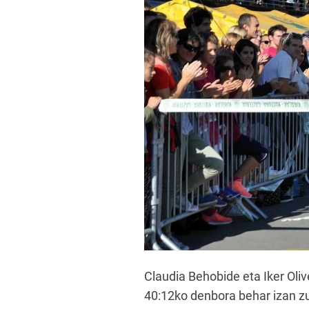
Claudia Behobide eta Iker Oliv
40:12ko denbora behar izan zue