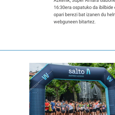
Azkenik, Super Amara Gaboneta
16:30era ospatuko da ibilbide
opari berezi bat izanen du he
webguneen bitartez.