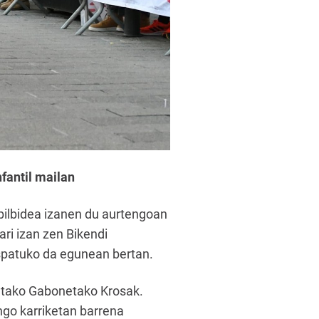
fantil mailan
bilbidea izanen du aurtengoan
ari izan zen Bikendi
spatuko da egunean bertan.
tutako Gabonetako Krosak.
ungo karriketan barrena