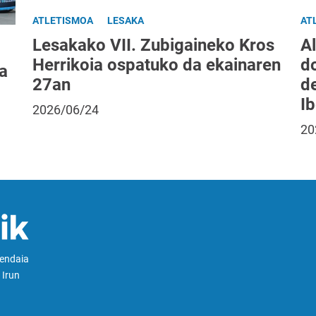
ATLETISMOA
LESAKA
AT
Lesakako VII. Zubigaineko Kros
Al
Herrikoia ospatuko da ekainaren
do
a
27an
d
I
2026/06/24
20
Hendaia
 Irun