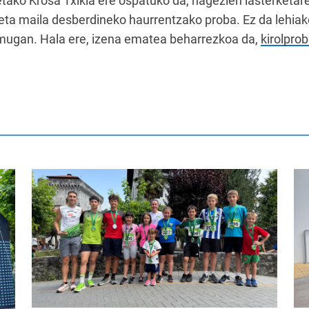
ko Krosa Txikia ere ospatuko da, nagezien lasterketaren
 eta maila desberdineko haurrentzako proba. Ez da lehiak
lmugan. Hala ere, izena ematea beharrezkoa da,
kirolpro