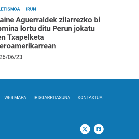
LETISMOA
IRUN
aine Aguerraldek zilarrezko bi
mina lortu ditu Perun jokatu
en Txapelketa
beroamerikarrean
26/06/23
WEB MAPA
IRISGARRITASUNA
KONTAKTUA