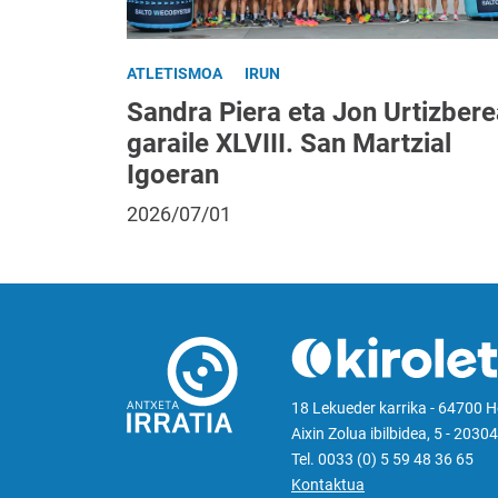
ATLETISMOA
IRUN
Sandra Piera eta Jon Urtizbere
garaile XLVIII. San Martzial
Igoeran
2026/07/01
18 Lekueder karrika - 64700 
Aixin Zolua ibilbidea, 5 - 20304
Tel. 0033 (0) 5 59 48 36 65
Kontaktua