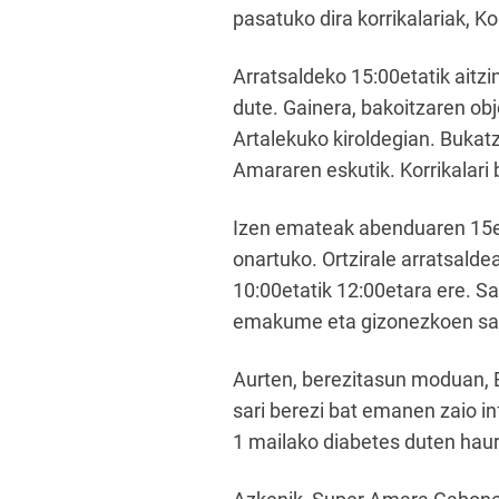
pasatuko dira korrikalariak, K
Arratsaldeko 15:00etatik aitzi
dute. Gainera, bakoitzaren obj
Artalekuko kiroldegian. Buka
Amararen eskutik. Korrikalari 
Izen emateak abenduaren 15era
onartuko. Ortzirale arratsaldea
10:00etatik 12:00etara ere. S
emakume eta gizonezkoen sar
Aurten, berezitasun moduan, B
sari berezi bat emanen zaio in
1 mailako diabetes duten haurr