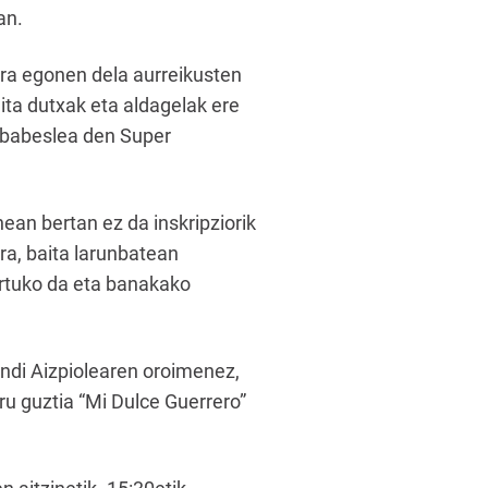
an.
erra egonen dela aurreikusten
ita dutxak eta aldagelak ere
 babeslea den Super
ean bertan ez da inskripziorik
ira, baita larunbatean
artuko da eta banakako
endi Aizpiolearen oroimenez,
iru guztia “Mi Dulce Guerrero”