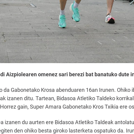
di Aizpiolearen omenez sari berezi bat banatuko dute in
ko da Gabonetako Krosa abenduaren 16an Irunen. Ohiko i
k izanen ditu. Tartean, Bidasoa Atletiko Taldeko korrikal
 Horrez gain, Super Amara Gabonetako Kros Txikia ere o
dea izanen du aurten ere Bidasoa Atletiko Taldeak antola
egiten den ohiko besta giroko lasterketa ospatuko da. Ir