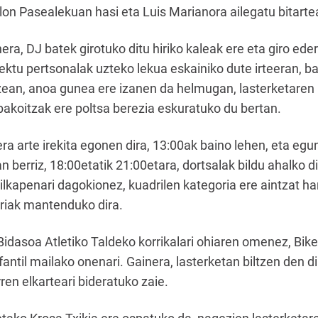
olon Pasealekuan hasi eta Luis Marianora ailegatu bitarte
nera, DJ batek girotuko ditu hiriko kaleak ere eta giro ed
ektu pertsonalak uzteko lekua eskainiko dute irteeran, ba
tzean, anoa gunea ere izanen da helmugan, lasterketaren
bakoitzak ere poltsa berezia eskuratuko du bertan.
 arte irekita egonen dira, 13:00ak baino lehen, eta egun
n berriz, 18:00etatik 21:00etara, dortsalak bildu ahalko d
ailkapenari dagokionez, kuadrilen kategoria ere aintzat h
iak mantenduko dira.
idasoa Atletiko Taldeko korrikalari ohiaren omenez, Bik
fantil mailako onenari. Gainera, lasterketan biltzen den d
en elkarteari bideratuko zaie.