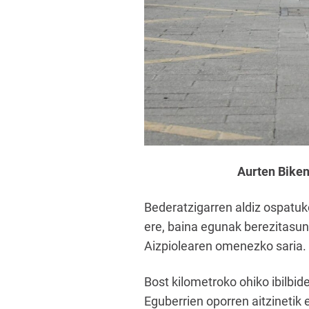
Aurten Biken
Bederatzigarren aldiz ospatu
ere, baina egunak berezitasuna
Aizpiolearen omenezko saria.
Bost kilometroko ohiko ibilbi
Eguberrien oporren aitzinetik 