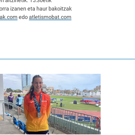
 aitzinetik. 15:30etik
orra izanen eta haur bakoitzak
bak.com
edo
atletismobat.com