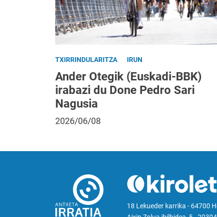
TXIRRINDULARITZA
IRUN
Ander Otegik (Euskadi-BBK)
irabazi du Done Pedro Sari
Nagusia
2026/06/08
18 Lekueder karrika - 64700 