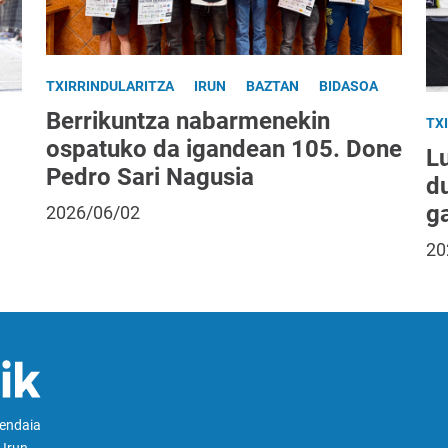
TXIRRINDULARITZA
IRUN
BAZTAN
BIDASOA
Berrikuntza nabarmenekin
TX
ospatuko da igandean 105. Done
L
Pedro Sari Nagusia
d
g
2026/06/02
20
Hendaia