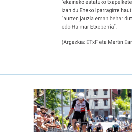
“ekaineko estatuko txapelkete
izan du Eneko Iparragirre hauta
“aurten jauzia eman behar dute
edo Haimar Etxeberria”.
(Argazkia: ETxF eta Martin Ear