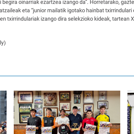
i begira oinarriak ezartzea izango da”. Horretarako, gazt
tzaileak eta “junior mailatik igotako hainbat txirrindulari 
n txirrindulariak izango dira selekzioko kideak, tartean 
ly)