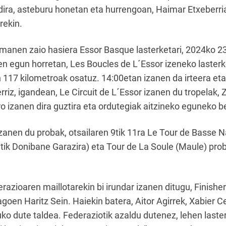
dira, asteburu honetan eta hurrengoan, Haimar Etxeberria
rekin.
manen zaio hasiera Essor Basque lasterketari, 2024ko 23 
n egun horretan, Les Boucles de L´Essor izeneko lasterk
n 117 kilometroak osatuz. 14:00etan izanen da irteera e
erriz, igandean, Le Circuit de L´Essor izanen du tropelak,
ro izanen dira guztira eta ordutegiak aitzineko eguneko b
anen du probak, otsailaren 9tik 11ra Le Tour de Basse 
k Donibane Garazira) eta Tour de La Soule (Maule) prob
azioaren maillotarekin bi irundar izanen ditugu, Finishe
agoen Haritz Sein. Haiekin batera, Aitor Agirrek, Xabier 
tuko dute taldea. Federaziotik azaldu dutenez, lehen last