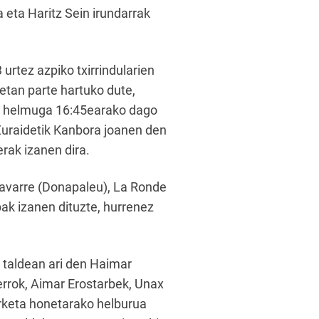
 eta Haritz Sein irundarrak
urtez azpiko txirrindularien
etan parte hartuko dute,
ta helmuga 16:45earako dago
 Zuraidetik Kanbora joanen den
erak izanen dira.
Navarre (Donapaleu), La Ronde
ak izanen dituzte, hurrenez
r taldean ari den Haimar
Cerrok, Aimar Erostarbek, Unax
erketa honetarako helburua