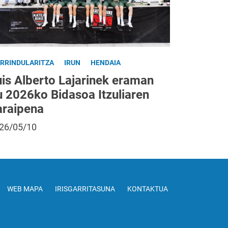
IRRINDULARITZA
IRUN
HENDAIA
uis Alberto Lajarinek eraman
u 2026ko Bidasoa Itzuliaren
araipena
26/05/10
WEB MAPA
IRISGARRITASUNA
KONTAKTUA