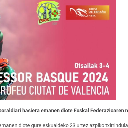
oraldiari hasiera emanen diote Euskal Federazioaren m
emanen diote gure eskualdeko 23 urtez azpiko txirrindula