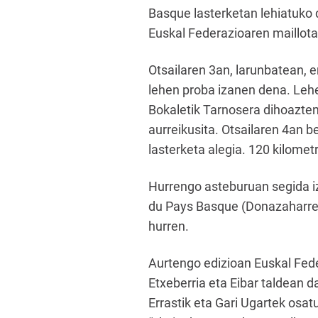
Basque lasterketan lehiatuko 
Euskal Federazioaren maillota
Otsailaren 3an, larunbatean, e
lehen proba izanen dena. Lehe
Bokaletik Tarnosera dihoazte
aurreikusita. Otsailaren 4an b
lasterketa alegia. 120 kilomet
Hurrengo asteburuan segida iz
du Pays Basque (Donazaharreti
hurren.
Aurtengo edizioan Euskal Feder
Etxeberria eta Eibar taldean d
Errastik eta Gari Ugartek osa