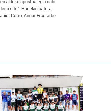
een aldeko apustua egin nahi
deitu ditu”. Horiekin batera,
Xabier Cerro, Aimar Erostarbe