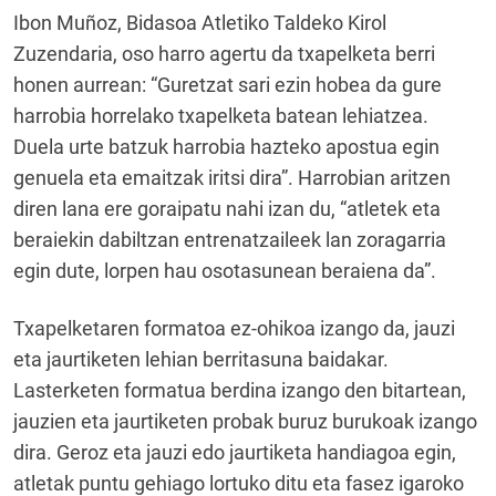
Ibon Muñoz, Bidasoa Atletiko Taldeko Kirol
Zuzendaria, oso harro agertu da txapelketa berri
honen aurrean: “Guretzat sari ezin hobea da gure
harrobia horrelako txapelketa batean lehiatzea.
Duela urte batzuk harrobia hazteko apostua egin
genuela eta emaitzak iritsi dira”. Harrobian aritzen
diren lana ere goraipatu nahi izan du, “atletek eta
beraiekin dabiltzan entrenatzaileek lan zoragarria
egin dute, lorpen hau osotasunean beraiena da”.
Txapelketaren formatoa ez-ohikoa izango da, jauzi
eta jaurtiketen lehian berritasuna baidakar.
Lasterketen formatua berdina izango den bitartean,
jauzien eta jaurtiketen probak buruz burukoak izango
dira. Geroz eta jauzi edo jaurtiketa handiagoa egin,
atletak puntu gehiago lortuko ditu eta fasez igaroko