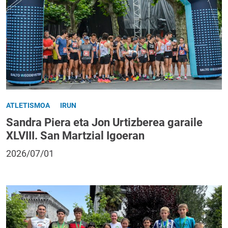
ATLETISMOA
IRUN
Sandra Piera eta Jon Urtizberea garaile
XLVIII. San Martzial Igoeran
2026/07/01