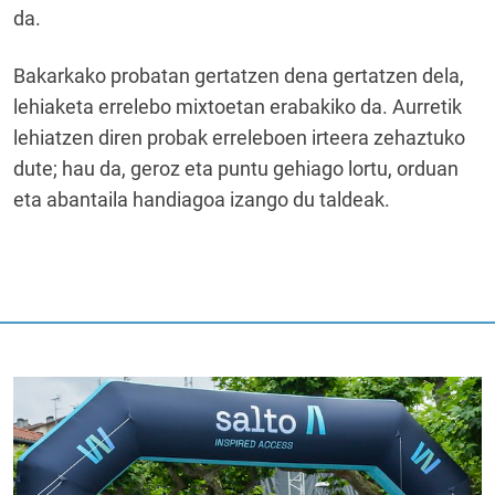
da.
Bakarkako probatan gertatzen dena gertatzen dela,
lehiaketa errelebo mixtoetan erabakiko da. Aurretik
lehiatzen diren probak erreleboen irteera zehaztuko
dute; hau da, geroz eta puntu gehiago lortu, orduan
eta abantaila handiagoa izango du taldeak.