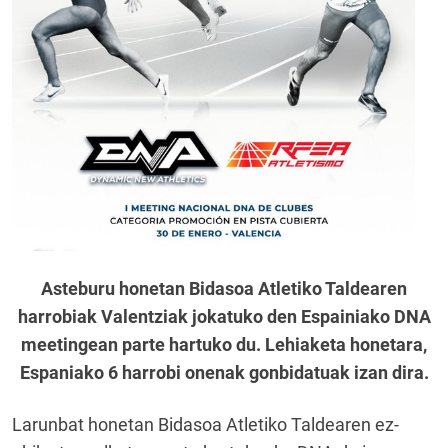
Asteburu honetan Bidasoa Atletiko Taldearen
harrobiak Valentziak jokatuko den Espainiako DNA
meetingean parte hartuko du. Lehiaketa honetara,
Espaniako 6 harrobi onenak gonbidatuak izan dira.
Larunbat honetan Bidasoa Atletiko Taldearen ez-