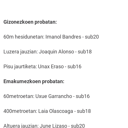
Gizonezkoen probatan:
60m hesidunetan: Imanol Bandres - sub20
Luzera jauzian: Joaquin Alonso - sub18
Pisu jaurtiketa: Unax Eraso - sub16
Emakumezkoen probatan:
60metroetan: Uxue Garrancho - sub16
400metroetan: Laia Olascoaga - sub18
Altuera jauzian: June Lizaso - sub20