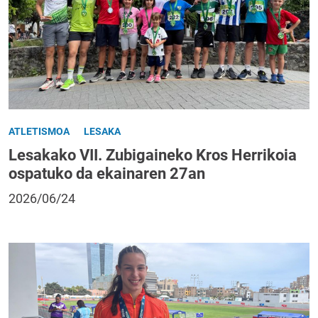
ATLETISMOA
LESAKA
Lesakako VII. Zubigaineko Kros Herrikoia
ospatuko da ekainaren 27an
2026/06/24