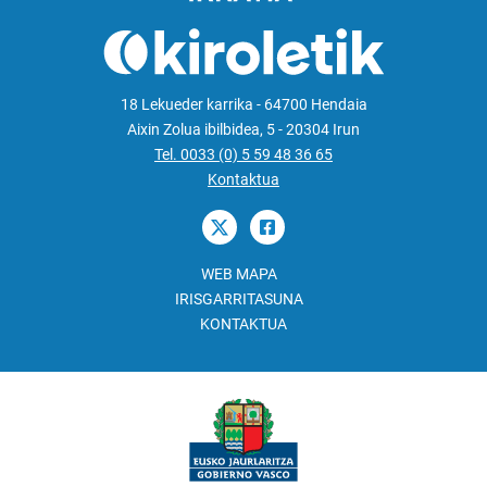
18 Lekueder karrika - 64700 Hendaia
Aixin Zolua ibilbidea, 5 - 20304 Irun
Tel. 0033 (0) 5 59 48 36 65
Kontaktua
WEB MAPA
IRISGARRITASUNA
KONTAKTUA