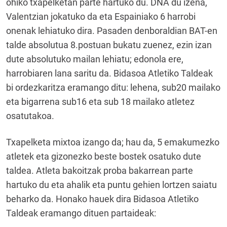
ohiko txapelketan parte hartuko du. DNA du izena,
Valentzian jokatuko da eta Espainiako 6 harrobi
onenak lehiatuko dira. Pasaden denboraldian BAT-en
talde absolutua 8.postuan bukatu zuenez, ezin izan
dute absolutuko mailan lehiatu; edonola ere,
harrobiaren lana saritu da. Bidasoa Atletiko Taldeak
bi ordezkaritza eramango ditu: lehena, sub20 mailako
eta bigarrena sub16 eta sub 18 mailako atletez
osatutakoa.
Txapelketa mixtoa izango da; hau da, 5 emakumezko
atletek eta gizonezko beste bostek osatuko dute
taldea. Atleta bakoitzak proba bakarrean parte
hartuko du eta ahalik eta puntu gehien lortzen saiatu
beharko da. Honako hauek dira Bidasoa Atletiko
Taldeak eramango dituen partaideak: