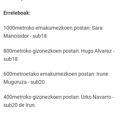
Erreleboak:
1000metroko emakumezkoen postan: Sara
Mancisidor - sub18
800metroko gizonezkoen postan: Hugo Alvarez -
sub18
600metroetako emakumezkoen postan: Irune
Muguruza - sub20
400metroko gizonezkoen postan: Urko Navarro -
sub20 de Irun.