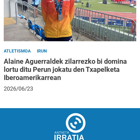
ATLETISMOA
IRUN
Alaine Aguerraldek zilarrezko bi domina
lortu ditu Perun jokatu den Txapelketa
Iberoamerikarrean
2026/06/23