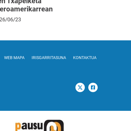
en Txapelketa
beroamerikarrean
26/06/23
WEB MAPA
IRISGARRITASUNA
KONTAKTUA