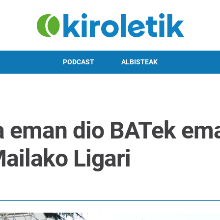
PODCAST
ALBISTEAK
na eman dio BATek e
ailako Ligari