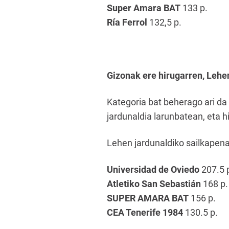
Super Amara BAT
133 p.
Ría Ferrol
132,5 p.
Gizonak ere hirugarren, Lehe
Kategoria bat beherago ari da
jardunaldia larunbatean, eta 
Lehen jardunaldiko sailkapena
Universidad de Oviedo
207.5 
Atletiko San Sebastián
168 p.
SUPER AMARA BAT
156 p.
CEA Tenerife 1984
130.5 p.