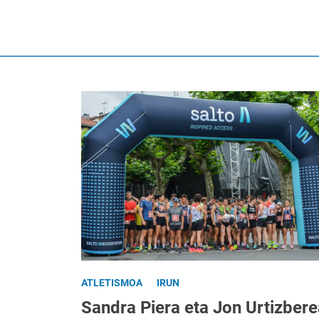
ATLETISMOA
IRUN
Sandra Piera eta Jon Urtizbere