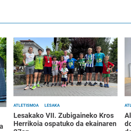
ATLETISMOA
LESAKA
AT
Lesakako VII. Zubigaineko Kros
Al
Herrikoia ospatuko da ekainaren
do
a