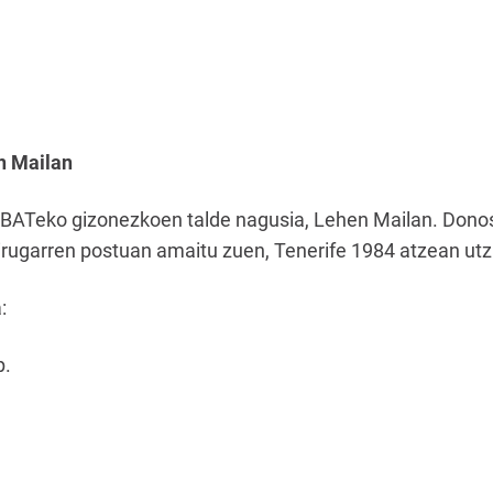
n Mailan
 BATeko gizonezkoen talde nagusia, Lehen Mailan. Donos
hirugarren postuan amaitu zuen, Tenerife 1984 atzean utz
:
p.