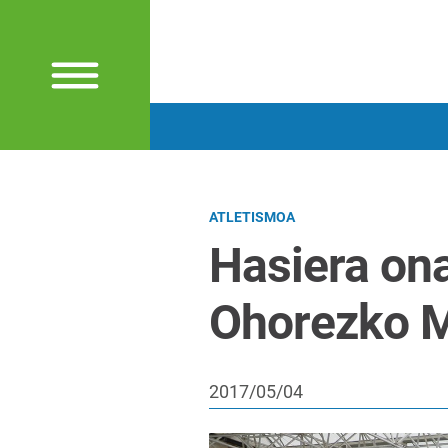
ATLETISMOA
Hasiera o
Ohorezko M
2017/05/04