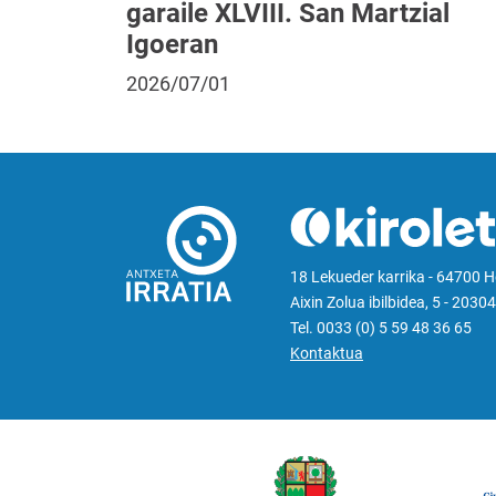
garaile XLVIII. San Martzial
Igoeran
2026/07/01
18 Lekueder karrika - 64700 
Aixin Zolua ibilbidea, 5 - 20304
Tel. 0033 (0) 5 59 48 36 65
Kontaktua