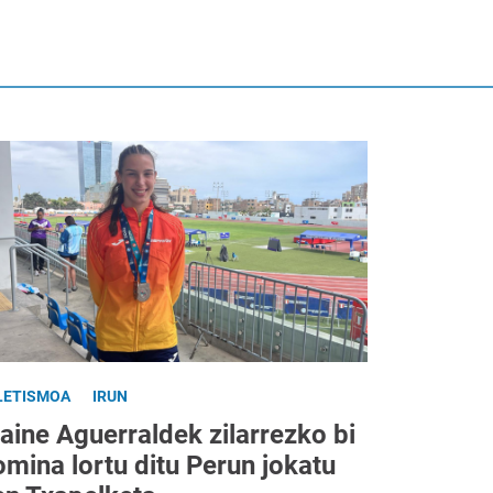
LETISMOA
IRUN
aine Aguerraldek zilarrezko bi
mina lortu ditu Perun jokatu