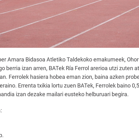
Super Amara Bidasoa Atletiko Taldekoko emakumeek, Ohor
go berria izan arren, BATek Ría Ferrol arerioa utzi zuten
ian. Ferrolek hasiera hobea eman zion, baina azken prob
eraino. Errenta txikia lortu zuen BATek, Ferrolek baino 0
handia izan dezake mailari eusteko helburuari begira.
:
p.