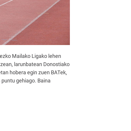
ezko Mailako Ligako lehen
 atzean, larunbatean Donostiako
etan hobera egin zuen BATek,
,5 puntu gehiago. Baina