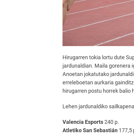
Hirugarren tokia lortu dute 
jardunaldian. Maila gorenera i
Anoetan jokatutako jardunald
erreleboetan aurkaria gainditz
hirugarren postu horrek balio 
Lehen jardunaldiko sailkapena
Valencia Esports
240 p.
Atletiko San Sebastián
177,5 