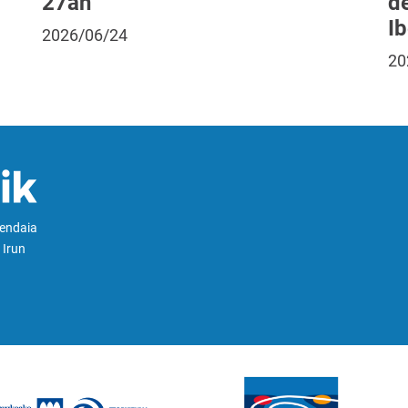
27an
d
I
2026/06/24
20
Hendaia
 Irun