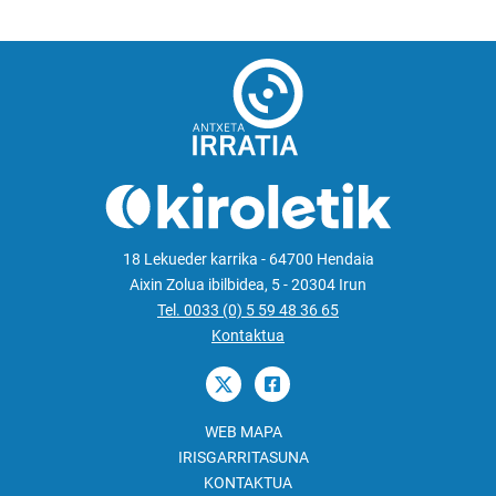
18 Lekueder karrika - 64700 Hendaia
Aixin Zolua ibilbidea, 5 - 20304 Irun
Tel. 0033 (0) 5 59 48 36 65
Kontaktua
WEB MAPA
IRISGARRITASUNA
KONTAKTUA