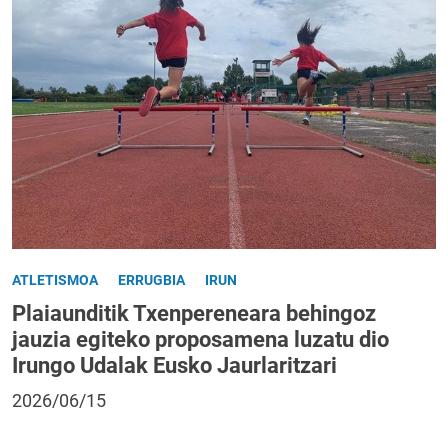
ATLETISMOA
ERRUGBIA
IRUN
Plaiaunditik Txenpereneara behingoz
jauzia egiteko proposamena luzatu dio
Irungo Udalak Eusko Jaurlaritzari
2026/06/15