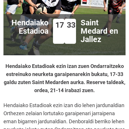
Hendaiako
Saint
17
33
Estadioa
Medard en
Jallez
Hendaiako Estadioak ezin izan zuen Ondarraitzeko
estreinuko neurketa garaipenarekin bukatu, 17-33
galdu zuten Saint Medarden aurka. Reserve taldeak,
ordea, 21-14 irabazi zuen.
Hendaiako Estadioak ezin izan dio lehen jardunaldian
Orthezen zelaian lortutako garaipenari jarraipena
eman bigarren jardunaldian. Denboraldi berriko lehen