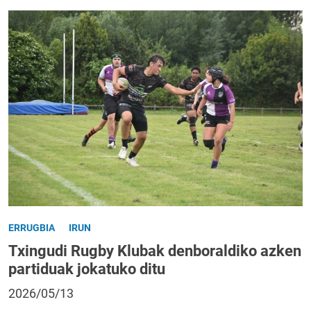
ERRUGBIA
IRUN
Txingudi Rugby Klubak denboraldiko azken
partiduak jokatuko ditu
2026/05/13