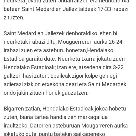
neurketa jokatu zuten Ondarraitzen eta neurketa txar
batean Saint Medard en Jallez taldeak 17-33 irabazi
zituzten.
Saint Medard en Jallezek denboraldiko lehen bi
neurketak irabazi ditu, Mouguerreren aurka 26-24
irabazi zuen eta asteburu honetan,Hendaiako
Estadioa garaitu dute. Neurketa txarra jokatu zuen
Hendaiako Estadioak; izan ere, atsedenaldira 3-22
galtzen hasi zuten. Epaileak zigor kolpe gehiegi
adierazi zizkion etxeko taldeari eta Saint Medardek
ondo jakin zituen horiek gauzatzen.
Bigarren zatian, Hendaiako Estadioak jokoa hobetu
zuten, baina tartea handia zen markagailua
iraultzeko. Datorren asteburuan Mougarreren aurka
jokatuko dute, puntu batekin sailkapeneko