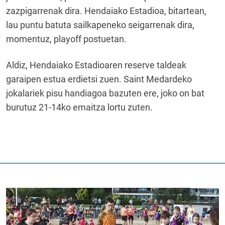
zazpigarrenak dira. Hendaiako Estadioa, bitartean,
lau puntu batuta sailkapeneko seigarrenak dira,
momentuz, playoff postuetan.
Aldiz, Hendaiako Estadioaren reserve taldeak
garaipen estua erdietsi zuen. Saint Medardeko
jokalariek pisu handiagoa bazuten ere, joko on bat
burutuz 21-14ko emaitza lortu zuten.