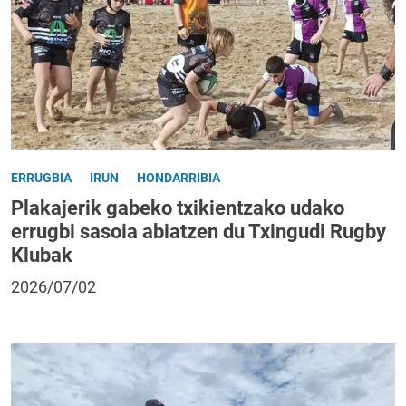
ERRUGBIA
IRUN
HONDARRIBIA
Plakajerik gabeko txikientzako udako
errugbi sasoia abiatzen du Txingudi Rugby
Klubak
2026/07/02