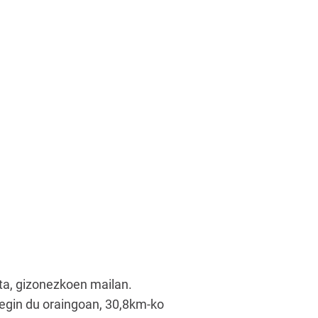
eta, gizonezkoen mailan.
 egin du oraingoan, 30,8km-ko