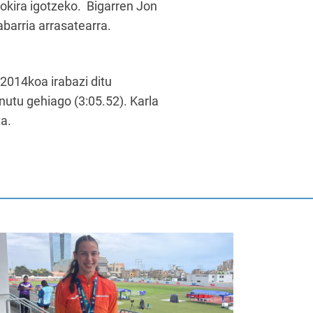
tokira igotzeko. Bigarren Jon
abarria arrasatearra.
2014koa irabazi ditu
nutu gehiago (3:05.52). Karla
ta.