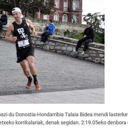
rabazi du Donostia-Hondarribia Talaia Bidea mendi lasterk
etxeko korrikalariak, denak segidan. 2:19.05eko denbora