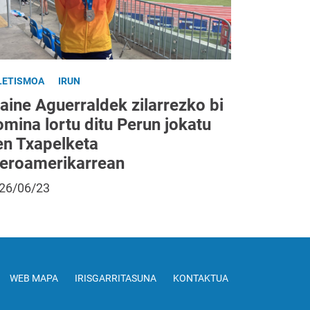
LETISMOA
IRUN
aine Aguerraldek zilarrezko bi
mina lortu ditu Perun jokatu
en Txapelketa
beroamerikarrean
26/06/23
WEB MAPA
IRISGARRITASUNA
KONTAKTUA