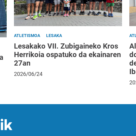
ATLETISMOA
LESAKA
AT
Lesakako VII. Zubigaineko Kros
Al
Herrikoia ospatuko da ekainaren
do
a
27an
d
I
2026/06/24
20