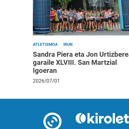
ATLETISMOA
IRUN
Sandra Piera eta Jon Urtizbere
garaile XLVIII. San Martzial
Igoeran
2026/07/01