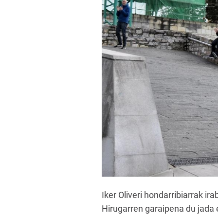
Iker Oliveri hondarribiarrak i
Hirugarren garaipena du jada 