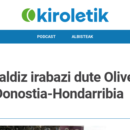
PODCAST
ALBISTEAK
ldiz irabazi dute Oliv
Donostia-Hondarribia