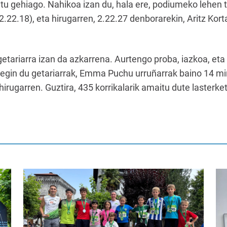
utu gehiago. Nahikoa izan du, hala ere, podiumeko lehen 
.22.18), eta hirugarren, 2.22.27 denborarekin, Aritz Kort
tariarra izan da azkarrena. Aurtengo proba, iazkoa, eta 
 egin du getariarrak, Emma Puchu urruñarrak baino 14 mi
hirugarren. Guztira, 435 korrikalarik amaitu dute lasterke