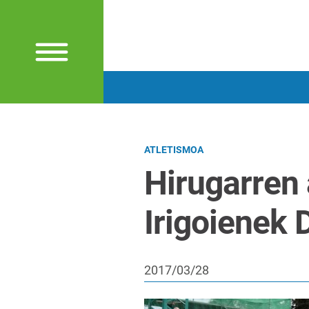
ATLETISMOA
Hirugarren a
Irigoienek 
2017/03/28