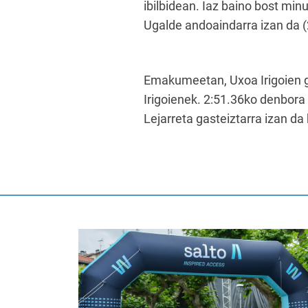
ibilbidean. Iaz baino bost min
Ugalde andoaindarra izan da (2
Emakumeetan, Uxoa Irigoien ge
Irigoienek. 2:51.36ko denbora
Lejarreta gasteiztarra izan da 