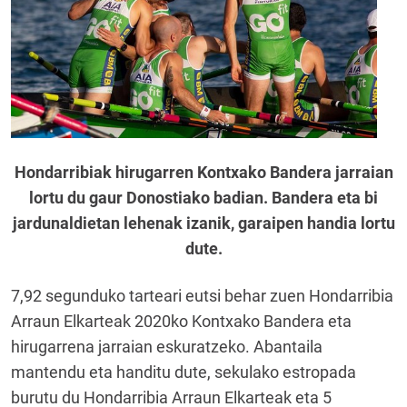
Hondarribiak hirugarren Kontxako Bandera jarraian
lortu du gaur Donostiako badian. Bandera eta bi
jardunaldietan lehenak izanik, garaipen handia lortu
dute.
7,92 segunduko tarteari eutsi behar zuen Hondarribia
Arraun Elkarteak 2020ko Kontxako Bandera eta
hirugarrena jarraian eskuratzeko. Abantaila
mantendu eta handitu dute, sekulako estropada
burutu du Hondarribia Arraun Elkarteak eta 5