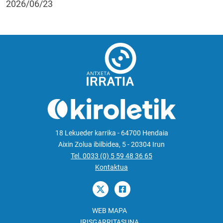
2026/06/23
18 Lekueder karrika - 64700 Hendaia
Aixin Zolua ibilbidea, 5 - 20304 Irun
Tel. 0033 (0) 5 59 48 36 65
Kontaktua
WEB MAPA
IRISGARRITASUNA