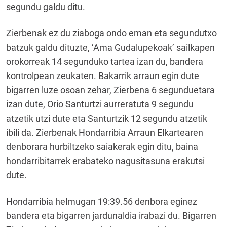
segundu galdu ditu.
Zierbenak ez du ziaboga ondo eman eta segundutxo
batzuk galdu dituzte, ‘Ama Gudalupekoak’ sailkapen
orokorreak 14 segunduko tartea izan du, bandera
kontrolpean zeukaten. Bakarrik arraun egin dute
bigarren luze osoan zehar, Zierbena 6 segunduetara
izan dute, Orio Santurtzi aurreratuta 9 segundu
atzetik utzi dute eta Santurtzik 12 segundu atzetik
ibili da. Zierbenak Hondarribia Arraun Elkartearen
denborara hurbiltzeko saiakerak egin ditu, baina
hondarribitarrek erabateko nagusitasuna erakutsi
dute.
Hondarribia helmugan 19:39.56 denbora eginez
bandera eta bigarren jardunaldia irabazi du. Bigarren