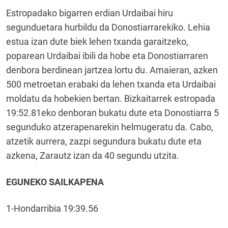
Estropadako bigarren erdian Urdaibai hiru
segunduetara hurbildu da Donostiarrarekiko. Lehia
estua izan dute biek lehen txanda garaitzeko,
poparean Urdaibai ibili da hobe eta Donostiarraren
denbora berdinean jartzea lortu du. Amaieran, azken
500 metroetan erabaki da lehen txanda eta Urdaibai
moldatu da hobekien bertan. Bizkaitarrek estropada
19:52.81eko denboran bukatu dute eta Donostiarra 5
segunduko atzerapenarekin helmugeratu da. Cabo,
atzetik aurrera, zazpi segundura bukatu dute eta
azkena, Zarautz izan da 40 segundu utzita.
EGUNEKO SAILKAPENA
1-Hondarribia 19:39.56