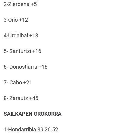
2-Zierbena +5
3-Orio +12
4-Urdaibai +13
5- Santurtzi +16
6- Donostiarra +18
7- Cabo +21
8- Zarautz +45
SAILKAPEN OROKORRA
1-Hondarribia 39:26.52