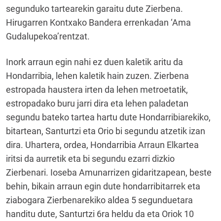
segunduko tartearekin garaitu dute Zierbena.
Hirugarren Kontxako Bandera errenkadan ‘Ama
Gudalupekoa’rentzat.
Inork arraun egin nahi ez duen kaletik aritu da
Hondarribia, lehen kaletik hain zuzen. Zierbena
estropada haustera irten da lehen metroetatik,
estropadako buru jarri dira eta lehen paladetan
segundu bateko tartea hartu dute Hondarribiarekiko,
bitartean, Santurtzi eta Orio bi segundu atzetik izan
dira. Uhartera, ordea, Hondarribia Arraun Elkartea
iritsi da aurretik eta bi segundu ezarri dizkio
Zierbenari. Ioseba Amunarrizen gidaritzapean, beste
behin, bikain arraun egin dute hondarribitarrek eta
ziabogara Zierbenarekiko aldea 5 segunduetara
handitu dute, Santurtzi 6ra heldu da eta Oriok 10