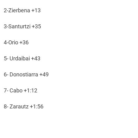
2-Zierbena +13
3-Santurtzi +35
4-Orio +36
5- Urdaibai +43
6- Donostiarra +49
7- Cabo +1:12
8- Zarautz +1:56