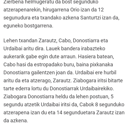
Zierbena helmugeratu da bost segunduko
atzerapenarekin, hirugarrena Orio izan da 12
segunudura eta txandako azkena Santurtzi izan da,
eguneko bostgarrena.
Lehen txandan Zarautz, Cabo, Donostiarra eta
Urdaibai aritu dira. Lauek bandera irabazteko
aukerarik gabe egin dute arraun. Hasiera batean,
Cabo hasi da estropadako buru, baina pixkanaka
Donostiarra gailentzen joan da. Urdaibai ere hurbil
aritu da eta atzerago, Zarautz. Ziabogara iritsi bitarte
tarte ederra lortu du Donostiarrak Urdaibairekiko.
Ziabogara Donostiarra heldu da lehen postuan, 5
segundu atzetik Urdaibai iritsi da, Cabok 8 segunduko
atzerapena izan du eta 14 segunduetara Zarautz izan
da azkena.