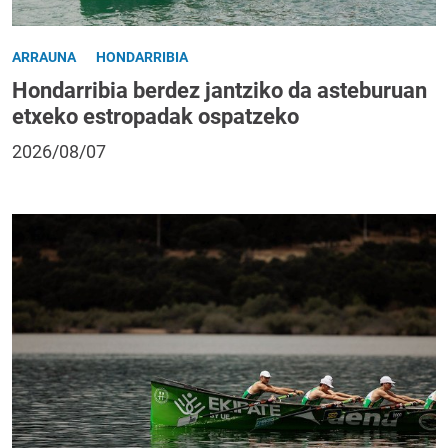
ARRAUNA
HONDARRIBIA
Hondarribia berdez jantziko da asteburuan
etxeko estropadak ospatzeko
2026/08/07