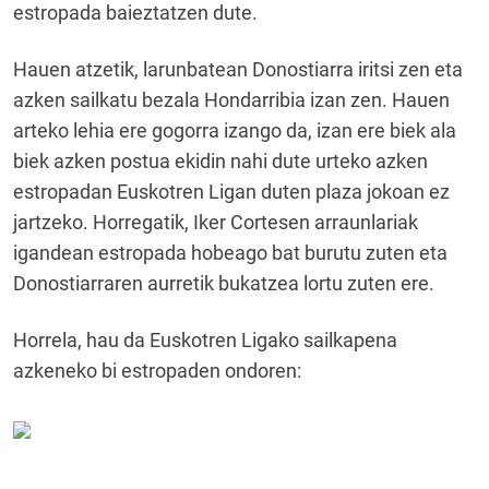
estropada baieztatzen dute.
Hauen atzetik, larunbatean Donostiarra iritsi zen eta
azken sailkatu bezala Hondarribia izan zen. Hauen
arteko lehia ere gogorra izango da, izan ere biek ala
biek azken postua ekidin nahi dute urteko azken
estropadan Euskotren Ligan duten plaza jokoan ez
jartzeko. Horregatik, Iker Cortesen arraunlariak
igandean estropada hobeago bat burutu zuten eta
Donostiarraren aurretik bukatzea lortu zuten ere.
Horrela, hau da Euskotren Ligako sailkapena
azkeneko bi estropaden ondoren: