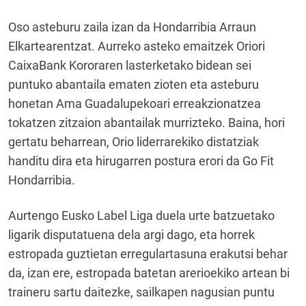
Oso asteburu zaila izan da Hondarribia Arraun
Elkartearentzat. Aurreko asteko emaitzek Oriori
CaixaBank Kororaren lasterketako bidean sei
puntuko abantaila ematen zioten eta asteburu
honetan Ama Guadalupekoari erreakzionatzea
tokatzen zitzaion abantailak murrizteko. Baina, hori
gertatu beharrean, Orio liderrarekiko distatziak
handitu dira eta hirugarren postura erori da Go Fit
Hondarribia.
Aurtengo Eusko Label Liga duela urte batzuetako
ligarik disputatuena dela argi dago, eta horrek
estropada guztietan erregulartasuna erakutsi behar
da, izan ere, estropada batetan arerioekiko artean bi
traineru sartu daitezke, sailkapen nagusian puntu