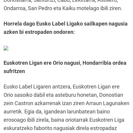
Ondarroa, San Pedro eta Kaiku motelago ibili ziren.
Horrela dago Eusko Label Ligako sailkapen nagusia
azken bi estropaden ondoren:
Euskotren Ligan ere Orio nagusi, Hondarribia ordea
sufritzen
Eusko Label Ligaren antzera, Euskotren Ligan ere
Orio sasoiko dabil eta asteburu honetan, Donostian
zein Castron azkarrenak izan ziren Arraun Lagunaken
aurretik. Egia da, igandean larunbatean baino
erosoago ibili zirela, baina oriotarrak Euskotren Liga
eskuratzeko faborito nagusiak direla estropadaz