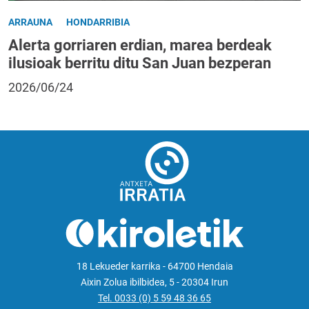
ARRAUNA
HONDARRIBIA
Alerta gorriaren erdian, marea berdeak
ilusioak berritu ditu San Juan bezperan
2026/06/24
18 Lekueder karrika - 64700 Hendaia
Aixin Zolua ibilbidea, 5 - 20304 Irun
Tel. 0033 (0) 5 59 48 36 65