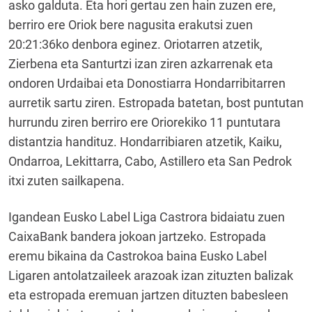
asko galduta. Eta hori gertau zen hain zuzen ere,
berriro ere Oriok bere nagusita erakutsi zuen
20:21:36ko denbora eginez. Oriotarren atzetik,
Zierbena eta Santurtzi izan ziren azkarrenak eta
ondoren Urdaibai eta Donostiarra Hondarribitarren
aurretik sartu ziren. Estropada batetan, bost puntutan
hurrundu ziren berriro ere Oriorekiko 11 puntutara
distantzia handituz. Hondarribiaren atzetik, Kaiku,
Ondarroa, Lekittarra, Cabo, Astillero eta San Pedrok
itxi zuten sailkapena.
Igandean Eusko Label Liga Castrora bidaiatu zuen
CaixaBank bandera jokoan jartzeko. Estropada
eremu bikaina da Castrokoa baina Eusko Label
Ligaren antolatzaileek arazoak izan zituzten balizak
eta estropada eremuan jartzen dituzten babesleen