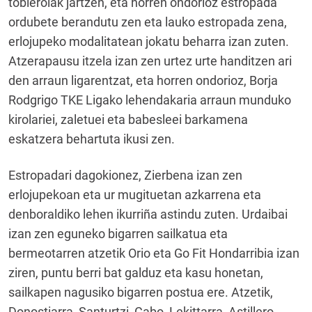
tobleroiak jartzen, eta horren ondorioz estropada
ordubete berandutu zen eta lauko estropada zena,
erlojupeko modalitatean jokatu beharra izan zuten.
Atzerapausu itzela izan zen urtez urte handitzen ari
den arraun ligarentzat, eta horren ondorioz, Borja
Rodgrigo TKE Ligako lehendakaria arraun munduko
kirolariei, zaletuei eta babesleei barkamena
eskatzera behartuta ikusi zen.
Estropadari dagokionez, Zierbena izan zen
erlojupekoan eta ur mugituetan azkarrena eta
denboraldiko lehen ikurriña astindu zuten. Urdaibai
izan zen eguneko bigarren sailkatua eta
bermeotarren atzetik Orio eta Go Fit Hondarribia izan
ziren, puntu berri bat galduz eta kasu honetan,
sailkapen nagusiko bigarren postua ere. Atzetik,
Donostiarra, Santurtzi, Cabo, Lekittarra, Astillero,