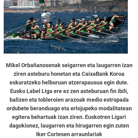
Mikel Orbañanosenak seigarren eta laugarren izan
ziren asteburu honetan eta CaixaBank Koroa
eskuratzeko helburuan atzerapausua egin dute.
Eusko Label Liga ere ez zen asteburuan fin ibili,
balizen eta tobleroien arazoak medio estropada
ordubete beranduago eta erlojupeko modalitatean
egitera behartuak izan ziren. Euskotren Ligari
dagokionez, laugarren eta hirugarren egin zuten
Iker Cortesen arraunlariak