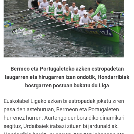
Bermeo eta Portugaleteko azken estropadetan
laugarren eta hirugarren izan ondotik, Hondarribiak
bostgarren postuan bukatu du Liga
Euskolabel Ligako azken bi estropadak jokatu ziren
pasa den asteburuan, Bermeon eta Portugaleten
hurrenez hurren. Aurtengo denboraldiko dinamikari
segituz, Urdaibaiek irabazi zituen bi jardunaldiak.