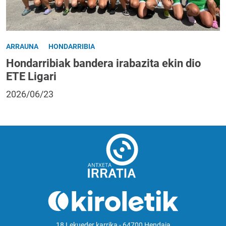
ARRAUNA
HONDARRIBIA
Hondarribiak bandera irabazita ekin dio
ETE Ligari
2026/06/23
18 Lekueder karrika - 64700 Hendaia