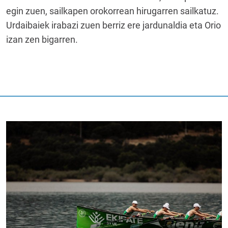
egin zuen, sailkapen orokorrean hirugarren sailkatuz.
Urdaibaiek irabazi zuen berriz ere jardunaldia eta Orio
izan zen bigarren.