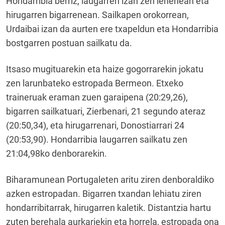
Hondarribia berriz, laugarren izan zen lehenean eta
hirugarren bigarrenean. Sailkapen orokorrean,
Urdaibai izan da aurten ere txapeldun eta Hondarribia
bostgarren postuan sailkatu da.
Itsaso mugituarekin eta haize gogorrarekin jokatu
zen larunbateko estropada Bermeon. Etxeko
traineruak eraman zuen garaipena (20:29,26),
bigarren sailkatuari, Zierbenari, 21 segundo ateraz
(20:50,34), eta hirugarrenari, Donostiarrari 24
(20:53,90). Hondarribia laugarren sailkatu zen
21:04,98ko denborarekin.
Biharamunean Portugaleten aritu ziren denboraldiko
azken estropadan. Bigarren txandan lehiatu ziren
hondarribitarrak, hirugarren kaletik. Distantzia hartu
zuten berehala aurkariekin eta horrela, estropada ona