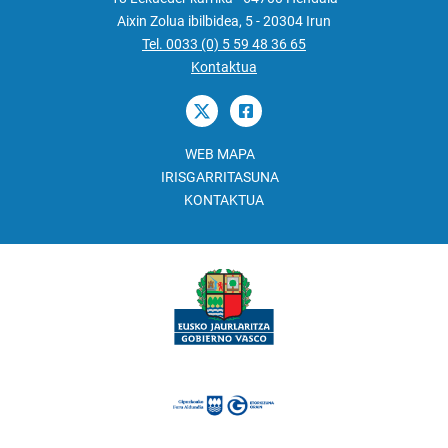
Aixin Zolua ibilbidea, 5 - 20304 Irun
Tel. 0033 (0) 5 59 48 36 65
Kontaktua
WEB MAPA
IRISGARRITASUNA
KONTAKTUA