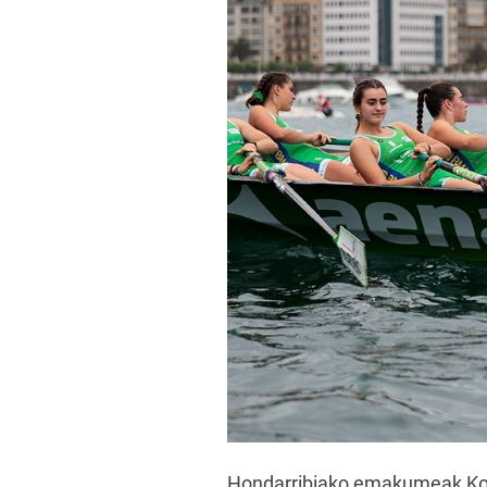
Hondarribiako emakumeak Kontx