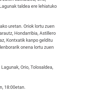
 Lagunak taldea ere lehiatuko
ko uretan. Oriok lortu zuen
rautz, Hondarribia, Astillero
az, Kontxatik kanpo gelditu
 denborarik onena lortu zuen
 Lagunak, Orio, Tolosaldea,
an, 18:00etan.