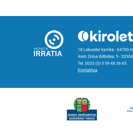
18 Lekueder karrika - 64700 
Aixin Zolua ibilbidea, 5 - 20304
Tel. 0033 (0) 5 59 48 36 65
Kontaktua