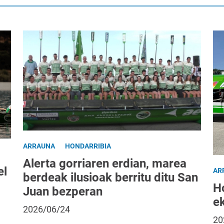
ARRAUNA
HONDARRIBIA
Alerta gorriaren erdian, marea
el
AR
berdeak ilusioak berritu ditu San
H
Juan bezperan
ek
2026/06/24
20