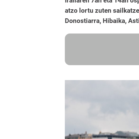
Irailaren 7an eta 14an 
atzo lortu zuten sailkatz
Donostiarra, Hibaika, Asti