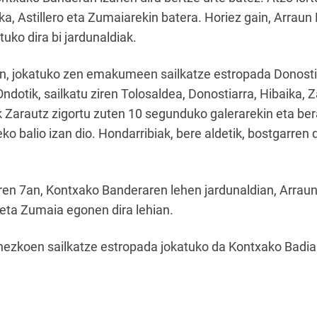
ka, Astillero eta Zumaiarekin batera. Horiez gain, Arraun
atuko dira bi jardunaldiak.
3an, jokatuko zen emakumeen sailkatze estropada Donostia
ndotik, sailkatu ziren Tolosaldea, Donostiarra, Hibaika, Za
k Zarautz zigortu zuten 10 segunduko galerarekin eta ber
eko balio izan dio. Hondarribiak, bere aldetik, bostgarren
aren 7an, Kontxako Banderaren lehen jardunaldian, Arraun
o eta Zumaia egonen dira lehian.
izonezkoen sailkatze estropada jokatuko da Kontxako Badi