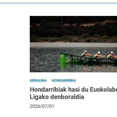
ARRAUNA
HONDARRIBIA
Hondarribiak hasi du Euskolab
Ligako denboraldia
2026/07/01