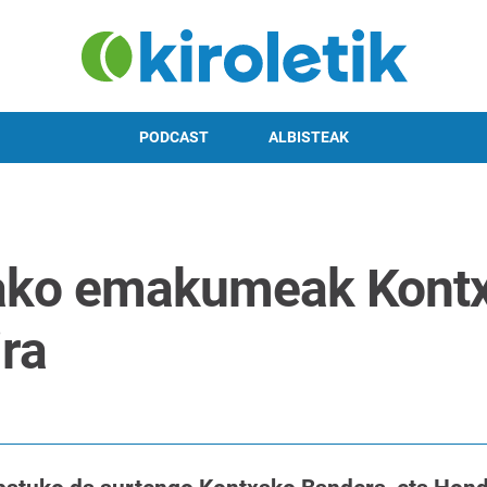
PODCAST
ALBISTEAK
iako emakumeak Kont
ira