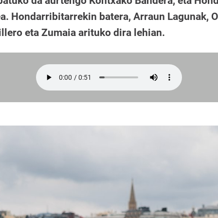
ospatuko da aurtengo Kontxako Bandera, eta Ho
ea. Hondarribitarrekin batera, Arraun Lagunak, O
llero eta Zumaia arituko dira lehian.