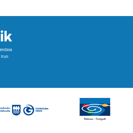
Hendaia
 Irun