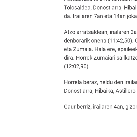
Tolosaldea, Donostiarra, Hibai
da. Irailaren 7an eta 14an jok
Atzo arratsaldean, irailaren 
denborarik onena (11:42,50). O
eta Zumaia. Hala ere, epailee
dira. Horrek Zumaiari sailkatz
(12:02,90).
Horrela beraz, heldu den irail
Donostiarra, Hibaika, Astiller
Gaur berriz, irailaren 4an, g