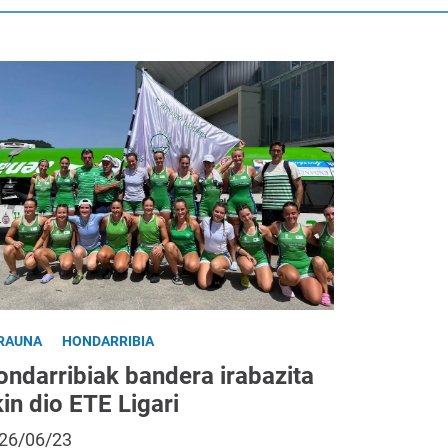
RAUNA
HONDARRIBIA
ondarribiak bandera irabazita
in dio ETE Ligari
26/06/23