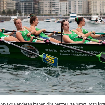
ako Banderan izanen dira bertze urte batez. Atzo lortu 