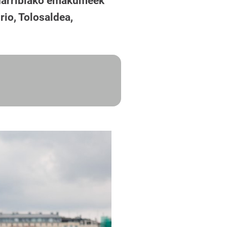
ndarribiako emakumeek
rio, Tolosaldea,