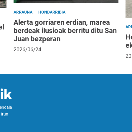
ARRAUNA
HONDARRIBIA
Alerta gorriaren erdian, marea
el
AR
berdeak ilusioak berritu ditu San
H
Juan bezperan
ek
2026/06/24
20
Hendaia
 Irun