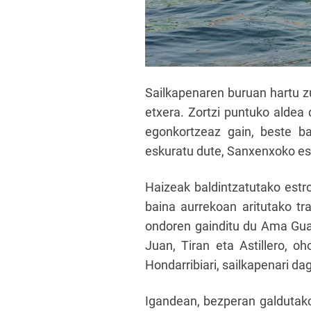
Sailkapenaren buruan hartu zu
etxera. Zortzi puntuko aldea 
egonkortzeaz gain, beste ba
eskuratu dute, Sanxenxoko e
Haizeak baldintzatutako estr
baina aurrekoan aritutako tr
ondoren gainditu du Ama Guad
Juan, Tiran eta Astillero, o
Hondarribiari, sailkapenari da
Igandean, bezperan galdutako