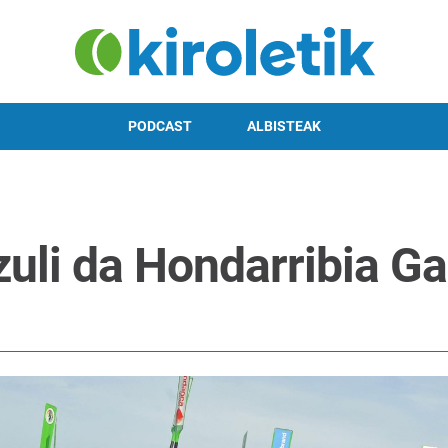
PODCAST
ALBISTEAK
zuli da Hondarribia Gal