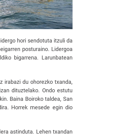
dergo hori sendotuta itzuli da
seigarren posturaino. Lidergoa
ldiko bigarrena. Larunbatean
z irabazi du ohorezko txanda,
izan dituztelako. Ondo estutu
in. Baina Boiroko taldea, San
 dira. Horrek mesede egin dio
dera astinduta. Lehen txandan