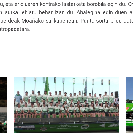
 du, eta erlojuaren kontrako lasterketa borobila egin du.
n aurka lehiatu behar izan du. Ahalegina egin duen a
berdeak Moañako sailkapenean. Puntu sorta bildu dute G
stropadetara.