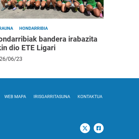
RAUNA
HONDARRIBIA
ondarribiak bandera irabazita
in dio ETE Ligari
26/06/23
WEB MAPA
IRISGARRITASUNA
KONTAKTUA