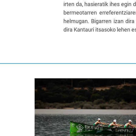
irten da, hasieratik ihes egin
bermeotarren erreferentziare
helmugan. Bigarren izan dira 
dira Kantauri itsasoko lehen e