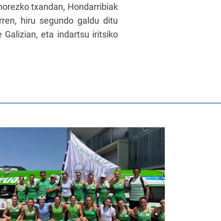
 Ohorezko txandan, Hondarribiak
rren, hiru segundo galdu ditu
alizian, eta indartsu iritsiko