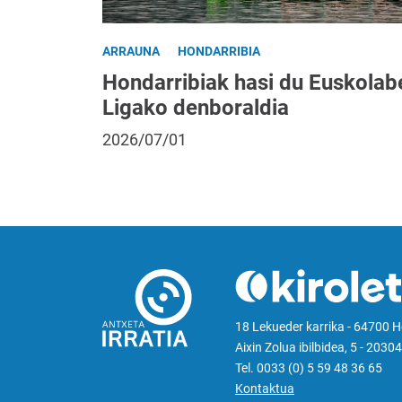
ARRAUNA
HONDARRIBIA
Hondarribiak hasi du Euskolab
Ligako denboraldia
2026/07/01
18 Lekueder karrika - 64700 
Aixin Zolua ibilbidea, 5 - 20304
Tel. 0033 (0) 5 59 48 36 65
Kontaktua