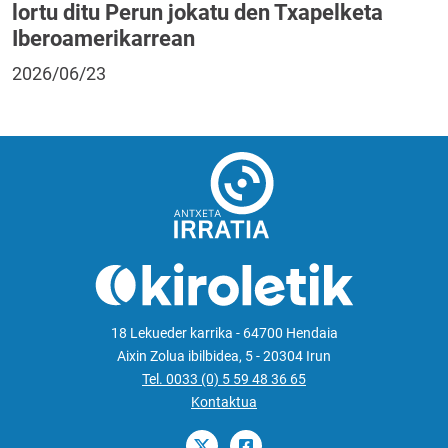
lortu ditu Perun jokatu den Txapelketa
Iberoamerikarrean
2026/06/23
18 Lekueder karrika - 64700 Hendaia
Aixin Zolua ibilbidea, 5 - 20304 Irun
Tel. 0033 (0) 5 59 48 36 65
Kontaktua