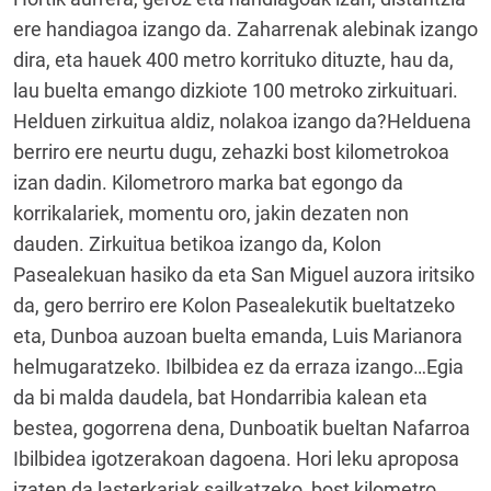
ere handiagoa izango da. Zaharrenak alebinak izango
dira, eta hauek 400 metro korrituko dituzte, hau da,
lau buelta emango dizkiote 100 metroko zirkuituari.
Helduen zirkuitua aldiz, nolakoa izango da?Helduena
berriro ere neurtu dugu, zehazki bost kilometrokoa
izan dadin. Kilometroro marka bat egongo da
korrikalariek, momentu oro, jakin dezaten non
dauden. Zirkuitua betikoa izango da, Kolon
Pasealekuan hasiko da eta San Miguel auzora iritsiko
da, gero berriro ere Kolon Pasealekutik bueltatzeko
eta, Dunboa auzoan buelta emanda, Luis Marianora
helmugaratzeko. Ibilbidea ez da erraza izango…Egia
da bi malda daudela, bat Hondarribia kalean eta
bestea, gogorrena dena, Dunboatik bueltan Nafarroa
Ibilbidea igotzerakoan dagoena. Hori leku aproposa
izaten da lasterkariak sailkatzeko, bost kilometro