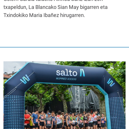
txapeldun, La Blancako Sian May bigarren eta
Txindokiko Maria Ibañez hirugarren.