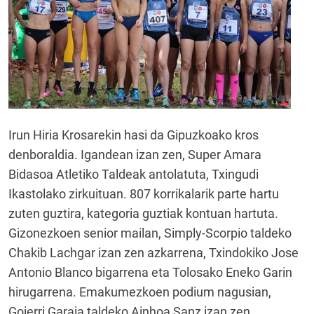
Irun Hiria Krosarekin hasi da Gipuzkoako kros
denboraldia. Igandean izan zen, Super Amara
Bidasoa Atletiko Taldeak antolatuta, Txingudi
Ikastolako zirkuituan. 807 korrikalarik parte hartu
zuten guztira, kategoria guztiak kontuan hartuta.
Gizonezkoen senior mailan, Simply-Scorpio taldeko
Chakib Lachgar izan zen azkarrena, Txindokiko Jose
Antonio Blanco bigarrena eta Tolosako Eneko Garin
hirugarrena. Emakumezkoen podium nagusian,
Goierri Garaia taldeko Ainhoa Sanz izan zen