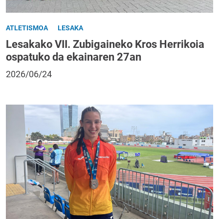
ATLETISMOA
LESAKA
Lesakako VII. Zubigaineko Kros Herrikoia
ospatuko da ekainaren 27an
2026/06/24