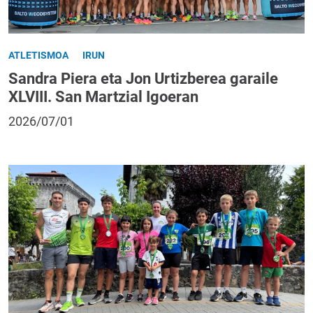
ATLETISMOA
IRUN
Sandra Piera eta Jon Urtizberea garaile
XLVIII. San Martzial Igoeran
2026/07/01