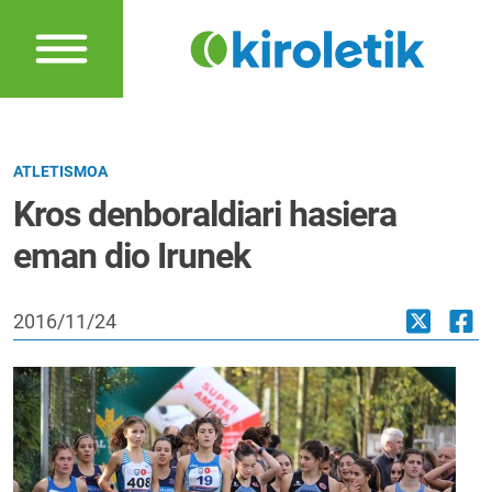
ATLETISMOA
Kros denboraldiari hasiera
eman dio Irunek
2016/11/24