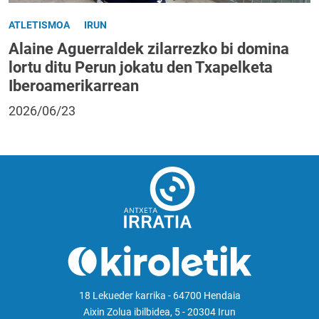
ATLETISMOA
IRUN
Alaine Aguerraldek zilarrezko bi domina
lortu ditu Perun jokatu den Txapelketa
Iberoamerikarrean
2026/06/23
18 Lekueder karrika - 64700 Hendaia
Aixin Zolua ibilbidea, 5 - 20304 Irun