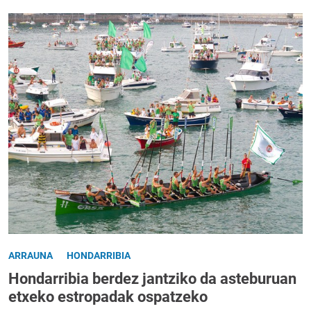
ARRAUNA
HONDARRIBIA
Hondarribia berdez jantziko da asteburuan
etxeko estropadak ospatzeko