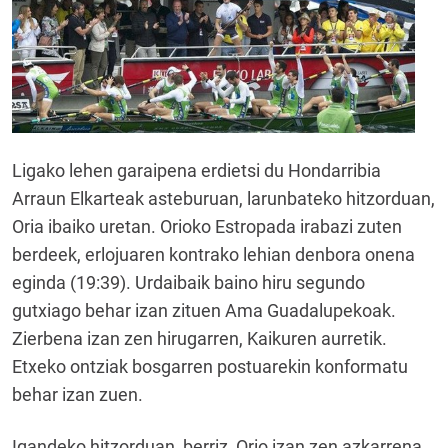
Ligako lehen garaipena erdietsi du Hondarribia
Arraun Elkarteak asteburuan, larunbateko hitzorduan,
Oria ibaiko uretan. Orioko Estropada irabazi zuten
berdeek, erlojuaren kontrako lehian denbora onena
eginda (19:39). Urdaibaik baino hiru segundo
gutxiago behar izan zituen Ama Guadalupekoak.
Zierbena izan zen hirugarren, Kaikuren aurretik.
Etxeko ontziak bosgarren postuarekin konformatu
behar izan zuen.
Igandeko hitzorduan, berriz, Orio izan zen azkarrena.