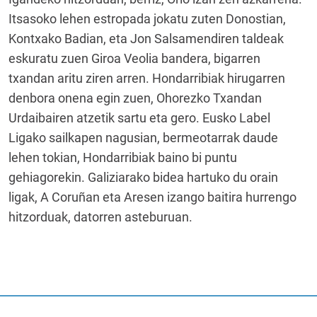
Itsasoko lehen estropada jokatu zuten Donostian,
Kontxako Badian, eta Jon Salsamendiren taldeak
eskuratu zuen Giroa Veolia bandera, bigarren
txandan aritu ziren arren. Hondarribiak hirugarren
denbora onena egin zuen, Ohorezko Txandan
Urdaibairen atzetik sartu eta gero. Eusko Label
Ligako sailkapen nagusian, bermeotarrak daude
lehen tokian, Hondarribiak baino bi puntu
gehiagorekin. Galiziarako bidea hartuko du orain
ligak, A Coruñan eta Aresen izango baitira hurrengo
hitzorduak, datorren asteburuan.