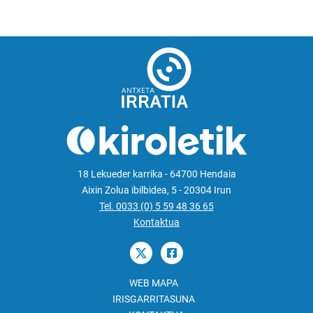
18 Lekueder karrika - 64700 Hendaia
Aixin Zolua ibilbidea, 5 - 20304 Irun
Tel. 0033 (0) 5 59 48 36 65
Kontaktua
WEB MAPA
IRISGARRITASUNA