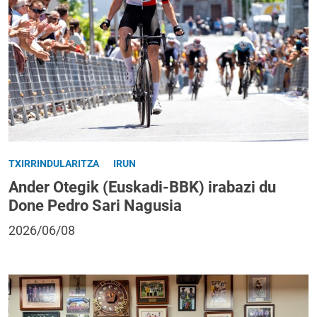
TXIRRINDULARITZA
IRUN
Ander Otegik (Euskadi-BBK) irabazi du
Done Pedro Sari Nagusia
2026/06/08