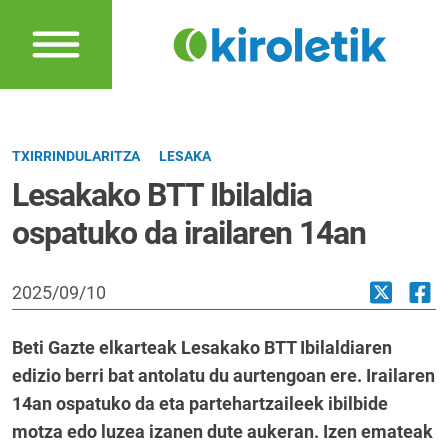
TXIRRINDULARITZA
LESAKA
Lesakako BTT Ibilaldia
ospatuko da irailaren 14an
2025/09/10
Beti Gazte elkarteak Lesakako BTT Ibilaldiaren
edizio berri bat antolatu du aurtengoan ere. Irailaren
14an ospatuko da eta partehartzaileek ibilbide
motza edo luzea izanen dute aukeran. Izen emateak