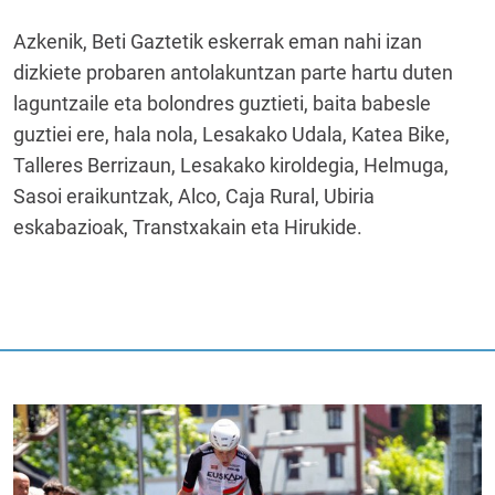
Azkenik, Beti Gaztetik eskerrak eman nahi izan
dizkiete probaren antolakuntzan parte hartu duten
laguntzaile eta bolondres guztieti, baita babesle
guztiei ere, hala nola, Lesakako Udala, Katea Bike,
Talleres Berrizaun, Lesakako kiroldegia, Helmuga,
Sasoi eraikuntzak, Alco, Caja Rural, Ubiria
eskabazioak, Transtxakain eta Hirukide.