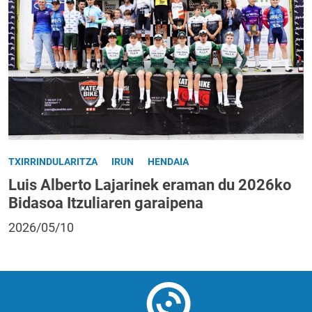
TXIRRINDULARITZA
IRUN
HENDAIA
Luis Alberto Lajarinek eraman du 2026ko
Bidasoa Itzuliaren garaipena
2026/05/10