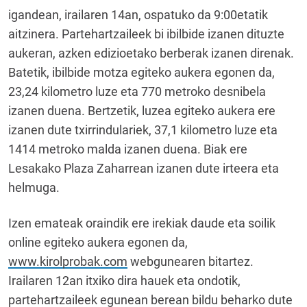
igandean, irailaren 14an, ospatuko da 9:00etatik
aitzinera. Partehartzaileek bi ibilbide izanen dituzte
aukeran, azken edizioetako berberak izanen direnak.
Batetik, ibilbide motza egiteko aukera egonen da,
23,24 kilometro luze eta 770 metroko desnibela
izanen duena. Bertzetik, luzea egiteko aukera ere
izanen dute txirrindulariek, 37,1 kilometro luze eta
1414 metroko malda izanen duena. Biak ere
Lesakako Plaza Zaharrean izanen dute irteera eta
helmuga.
Izen emateak oraindik ere irekiak daude eta soilik
online egiteko aukera egonen da,
www.kirolprobak.com
webgunearen bitartez.
Irailaren 12an itxiko dira hauek eta ondotik,
partehartzaileek egunean berean bildu beharko dute