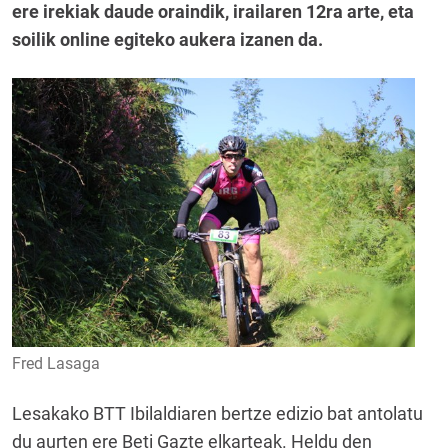
ere irekiak daude oraindik, irailaren 12ra arte, eta
soilik online egiteko aukera izanen da.
Fred Lasaga
Lesakako BTT Ibilaldiaren bertze edizio bat antolatu
du aurten ere Beti Gazte elkarteak. Heldu den