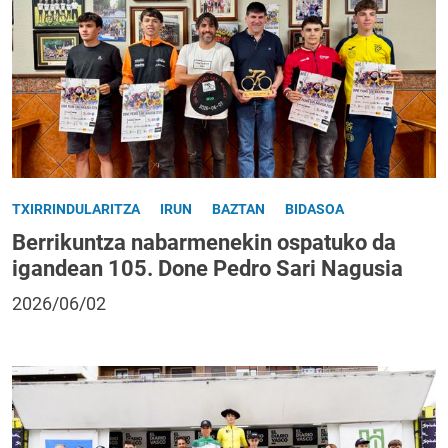
TXIRRINDULARITZA
IRUN
BAZTAN
BIDASOA
Berrikuntza nabarmenekin ospatuko da
igandean 105. Done Pedro Sari Nagusia
2026/06/02