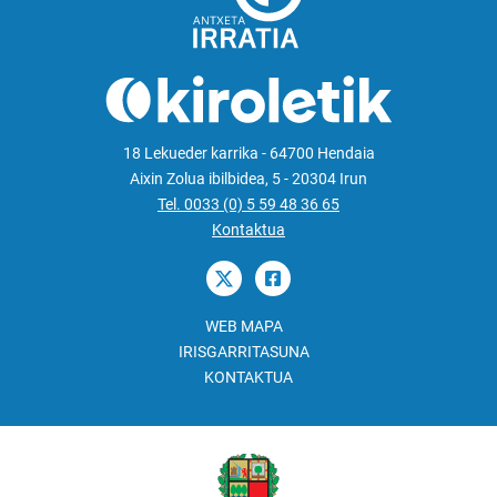
18 Lekueder karrika - 64700 Hendaia
Aixin Zolua ibilbidea, 5 - 20304 Irun
Tel. 0033 (0) 5 59 48 36 65
Kontaktua
WEB MAPA
IRISGARRITASUNA
KONTAKTUA