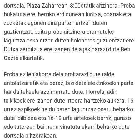
dortsala, Plaza Zaharrean, 8:00etatik aitzinera. Proba
bukatuta ere, herriko erdigunean luntxa, opariak eta
zozketak egonen dira parte hartzen duten
guztientzat, baita proba aitzinera eramateko
laguntza eskaintzen duten bolondres guztientzat ere.
Dutxa zerbitzua ere izanen dela jakinarazi dute Beti
Gazte elkartetik.
Proba ez lehiakorra dela oroitarazi dute talde
antolatzailetik eta beraz, bizikleta elektrikoekin parte
har daitekeela azpimarratu dute. Horrela, adin
txikikoek ere izanen dute irteera hartzeko aukera. 16
urtez azpikoek heldu baten laguntzaz osatu beharko
dute ibilbidea eta 16-18 urte artekoek berriz, guraso
edo tutoreen baimena sinatuta ekarri beharko dute
dortsala biltzerakoan.