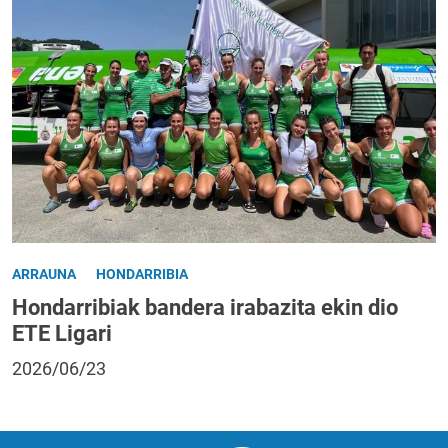
ARRAUNA
HONDARRIBIA
Hondarribiak bandera irabazita ekin dio
ETE Ligari
2026/06/23