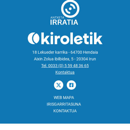
18 Lekueder karrika - 64700 Hendaia
Aixin Zolua ibilbidea, 5 - 20304 Irun
Tel. 0033 (0) 5 59 48 36 65
Kontaktua
WEB MAPA
IRISGARRITASUNA
KONTAKTUA