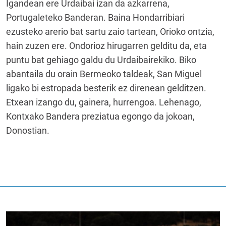
Igandean ere Urdaibai izan da azkarrena,
Portugaleteko Banderan. Baina Hondarribiari
ezusteko arerio bat sartu zaio tartean, Orioko ontzia,
hain zuzen ere. Ondorioz hirugarren gelditu da, eta
puntu bat gehiago galdu du Urdaibairekiko. Biko
abantaila du orain Bermeoko taldeak, San Miguel
ligako bi estropada besterik ez direnean gelditzen.
Etxean izango du, gainera, hurrengoa. Lehenago,
Kontxako Bandera preziatua egongo da jokoan,
Donostian.