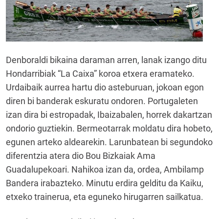
Denboraldi bikaina daraman arren, lanak izango ditu
Hondarribiak “La Caixa” koroa etxera eramateko.
Urdaibaik aurrea hartu dio asteburuan, jokoan egon
diren bi banderak eskuratu ondoren. Portugaleten
izan dira bi estropadak, Ibaizabalen, horrek dakartzan
ondorio guztiekin. Bermeotarrak moldatu dira hobeto,
egunen arteko aldearekin. Larunbatean bi segundoko
diferentzia atera dio Bou Bizkaiak Ama
Guadalupekoari. Nahikoa izan da, ordea, Ambilamp
Bandera irabazteko. Minutu erdira gelditu da Kaiku,
etxeko trainerua, eta eguneko hirugarren sailkatua.