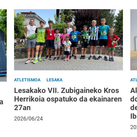
ATLETISMOA
LESAKA
AT
Lesakako VII. Zubigaineko Kros
Al
Herrikoia ospatuko da ekainaren
do
a
27an
d
I
2026/06/24
20