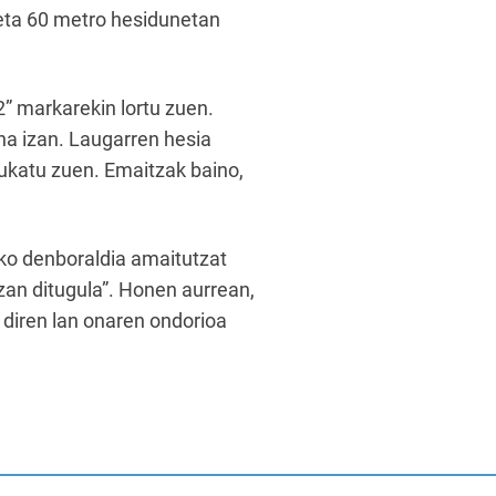
 eta 60 metro hesidunetan
” markarekin lortu zuen.
na izan. Laugarren hesia
ukatu zuen. Emaitzak baino,
iko denboraldia amaitutzat
zan ditugula”. Honen aurrean,
i diren lan onaren ondorioa