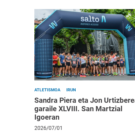
ATLETISMOA
IRUN
Sandra Piera eta Jon Urtizbere
garaile XLVIII. San Martzial
Igoeran
2026/07/01