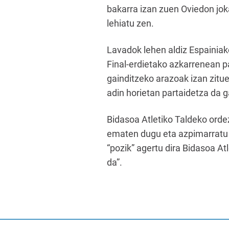
bakarra izan zuen Oviedon jo
lehiatu zen.
Lavadok lehen aldiz Espainiak
Final-erdietako azkarrenean p
gainditzeko arazoak izan zitu
adin horietan partaidetza da g
Bidasoa Atletiko Taldeko ordez
ematen dugu eta azpimarratu n
“pozik” agertu dira Bidasoa Atl
da”.