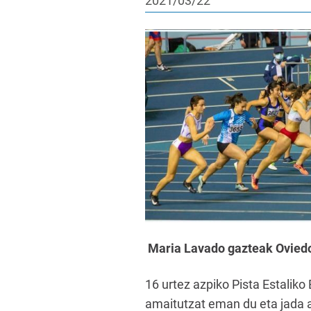
2021/03/22
Maria Lavado gazteak Oviedon
16 urtez azpiko Pista Estaliko
amaitutzat eman du eta jada ai