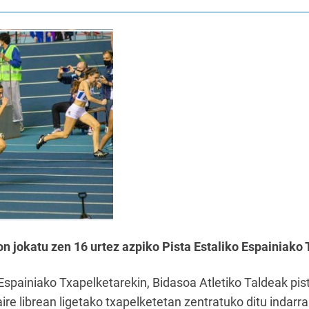
 jokatu zen 16 urtez azpiko Pista Estaliko Espainiako 
 Espainiako Txapelketarekin, Bidasoa Atletiko Taldeak pis
re librean ligetako txapelketetan zentratuko ditu indarra