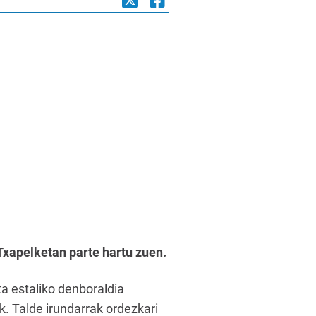
Txapelketan parte hartu zuen.
ta estaliko denboraldia
k. Talde irundarrak ordezkari