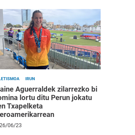
LETISMOA
IRUN
aine Aguerraldek zilarrezko bi
mina lortu ditu Perun jokatu
en Txapelketa
beroamerikarrean
26/06/23