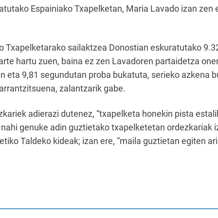
katutako Espainiako Txapelketan, Maria Lavado izan zen
o Txapelketarako sailaktzea Donostian eskuratutako 9.32
arte hartu zuen, baina ez zen Lavadoren partaidetza one
en eta 9,81 segundutan proba bukatuta, serieko azkena b
arrantzitsuena, zalantzarik gabe.
kariek adierazi dutenez, “txapelketa honekin pista estal
ahi genuke adin guztietako txapelketetan ordezkariak i
etiko Taldeko kideak; izan ere, “maila guztietan egiten ar