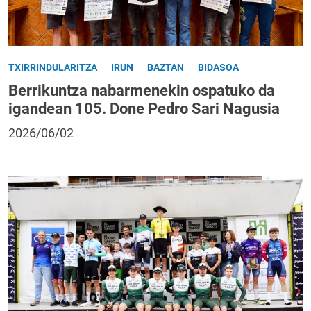
TXIRRINDULARITZA
IRUN
BAZTAN
BIDASOA
Berrikuntza nabarmenekin ospatuko da
igandean 105. Done Pedro Sari Nagusia
2026/06/02