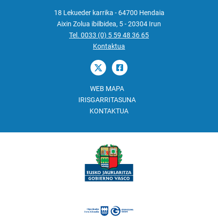
18 Lekueder karrika - 64700 Hendaia
Aixin Zolua ibilbidea, 5 - 20304 Irun
Tel. 0033 (0) 5 59 48 36 65
Kontaktua
WEB MAPA
IRISGARRITASUNA
KONTAKTUA