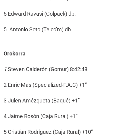
5 Edward Ravasi (Colpack) db.
5. Antonio Soto (Telco'm) db.
Orokorra
1
Steven Calderón (Gomur) 8:42:48
2 Enric Mas (Specialized-F.A.C) +1”
3 Julen Amézqueta (Baqué) +1”
4 Jaime Rosón (Caja Rural) +1”
5 Cristían Rodríguez (Caja Rural) +10”