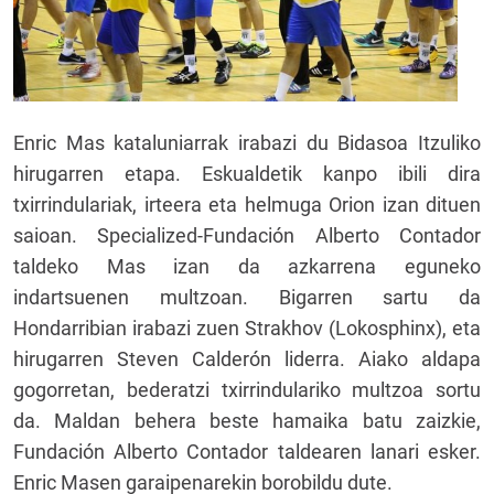
Enric Mas kataluniarrak irabazi du Bidasoa Itzuliko
hirugarren etapa. Eskualdetik kanpo ibili dira
txirrindulariak, irteera eta helmuga Orion izan dituen
saioan. Specialized-Fundación Alberto Contador
taldeko Mas izan da azkarrena eguneko
indartsuenen multzoan. Bigarren sartu da
Hondarribian irabazi zuen Strakhov (Lokosphinx), eta
hirugarren Steven Calderón liderra. Aiako aldapa
gogorretan, bederatzi txirrindulariko multzoa sortu
da. Maldan behera beste hamaika batu zaizkie,
Fundación Alberto Contador taldearen lanari esker.
Enric Masen garaipenarekin borobildu dute.