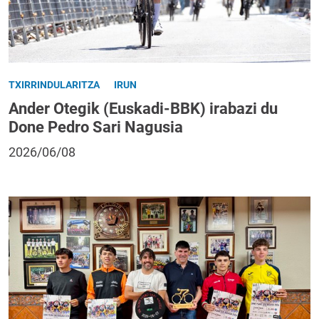
TXIRRINDULARITZA
IRUN
Ander Otegik (Euskadi-BBK) irabazi du
Done Pedro Sari Nagusia
2026/06/08