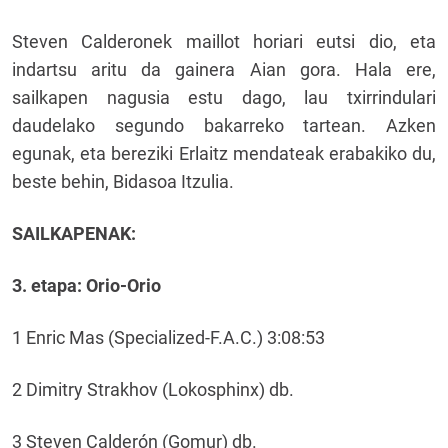
Steven Calderonek maillot horiari eutsi dio, eta
indartsu aritu da gainera Aian gora. Hala ere,
sailkapen nagusia estu dago, lau txirrindulari
daudelako segundo bakarreko tartean. Azken
egunak, eta bereziki Erlaitz mendateak erabakiko du,
beste behin, Bidasoa Itzulia.
SAILKAPENAK:
3
. etapa:
Orio-Orio
1 Enric Mas (Specialized-F.A.C.) 3:08:53
2 Dimitry Strakhov (Lokosphinx) db.
3 Steven Calderón (Gomur) db.