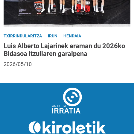
TXIRRINDULARITZA
IRUN
HENDAIA
Luis Alberto Lajarinek eraman du 2026ko
Bidasoa Itzuliaren garaipena
2026/05/10