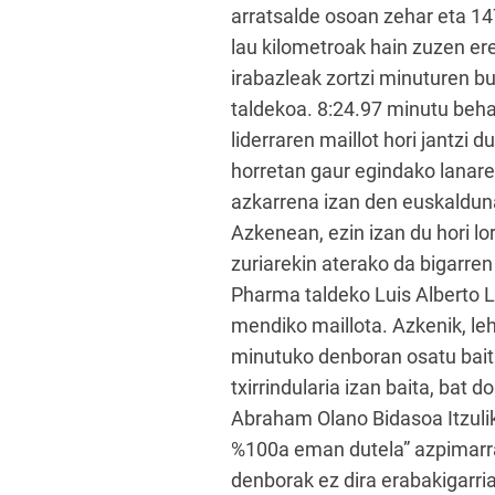
arratsalde osoan zehar eta 147
lau kilometroak hain zuzen ere
irabazleak zortzi minuturen bu
taldekoa. 8:24.97 minutu behar
liderraren maillot hori jantzi
horretan gaur egindako lanarek
azkarrena izan den euskalduna.
Azkenean, ezin izan du hori lo
zuriarekin aterako da bigarre
Pharma taldeko Luis Alberto L
mendiko maillota. Azkenik, leh
minutuko denboran osatu baitu
txirrindularia izan baita, bat
Abraham Olano Bidasoa Itzulik
%100a eman dutela” azpimarrat
denborak ez dira erabakigarria