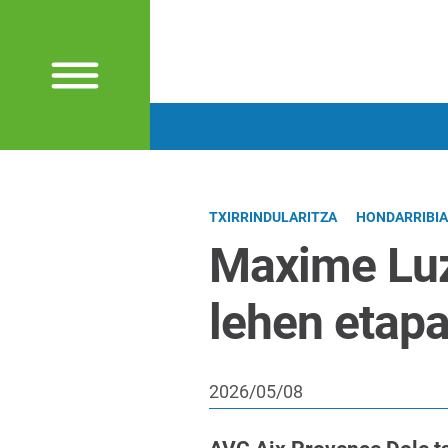
TXIRRINDULARITZA
HONDARRIBIA
Maxime Luzi
lehen etap
2026/05/08