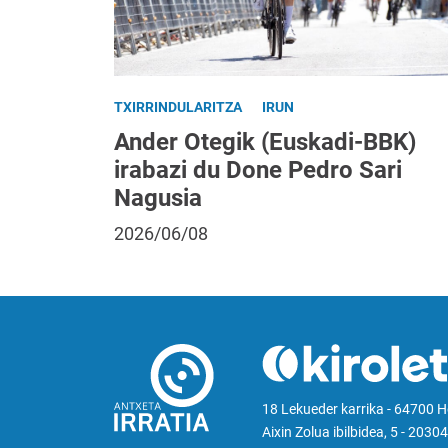
TXIRRINDULARITZA
IRUN
Ander Otegik (Euskadi-BBK)
irabazi du Done Pedro Sari
Nagusia
2026/06/08
18 Lekueder karrika - 64700 
Aixin Zolua ibilbidea, 5 - 20304