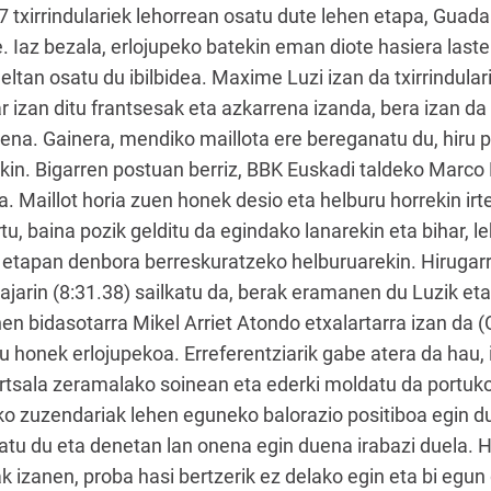
 txirrindulariek lehorrean osatu dute lehen etapa, Guadal
. Iaz bezala, erlojupeko batekin eman diote hasiera laster
eltan osatu du ibilbidea. Maxime Luzi izan da txirrindular
 izan ditu frantsesak eta azkarrena izanda, bera izan da 
 duena. Gainera, mendiko maillota ere bereganatu du, hiru 
in. Bigarren postuan berriz, BBK Euskadi taldeko Marco M
 Maillot horia zuen honek desio eta helburu horrekin irte
rtu, baina pozik gelditu da egindako lanarekin eta bihar, 
n etapan denbora berreskuratzeko helburuarekin. Hirugarr
ajarin (8:31.38) sailkatu da, berak eramanen du Luzik et
en bidasotarra Mikel Arriet Atondo etxalartarra izan da (
 honek erlojupekoa. Erreferentziarik gabe atera da hau, 
 dortsala zeramalako soinean eta ederki moldatu da portu
o zuzendariak lehen eguneko balorazio positiboa egin du. 
u du eta denetan lan onena egin duena irabazi duela. Ha
k izanen, proba hasi bertzerik ez delako egin eta bi egun