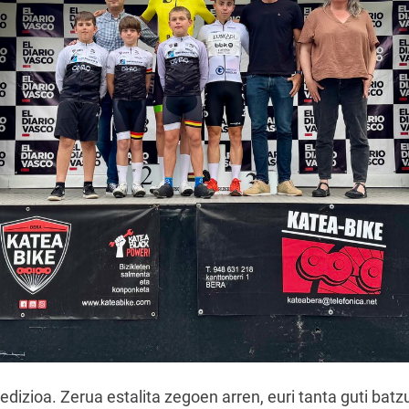
edizioa. Zerua estalita zegoen arren, euri tanta guti batzu