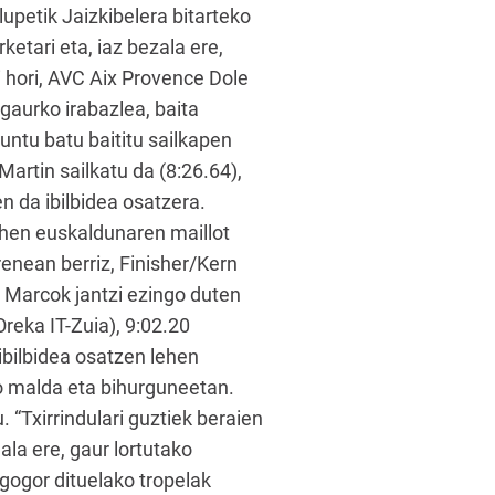
upetik Jaizkibelera bitarteko
ketari eta, iaz bezala ere,
i hori, AVC Aix Provence Dole
gaurko irabazlea, baita
puntu batu baititu sailkapen
artin sailkatu da (8:26.64),
n da ibilbidea osatzera.
lehen euskaldunaren maillot
enean berriz, Finisher/Kern
a Marcok jantzi ezingo duten
Oreka IT-Zuia), 9:02.20
ibilbidea osatzen lehen
ko malda eta bihurguneetan.
“Txirrindulari guztiek beraien
la ere, gaur lortutako
 gogor dituelako tropelak