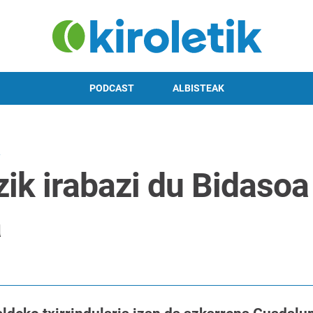
PODCAST
ALBISTEAK
k irabazi du Bidasoa 
a