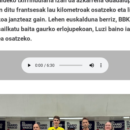
ldeko txirrindularia izan da azkarrena Guadalup
 ditu frantsesak lau kilometroak osatzeko eta l
ikoa janzteaz gain. Lehen euskalduna berriz, BB
sailkatu baita gaurko erlojupekoan, Luzi baino 
ea osatzeko.