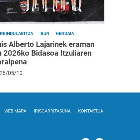
IRRINDULARITZA
IRUN
HENDAIA
uis Alberto Lajarinek eraman
u 2026ko Bidasoa Itzuliaren
araipena
26/05/10
WEB MAPA
IRISGARRITASUNA
KONTAKTUA