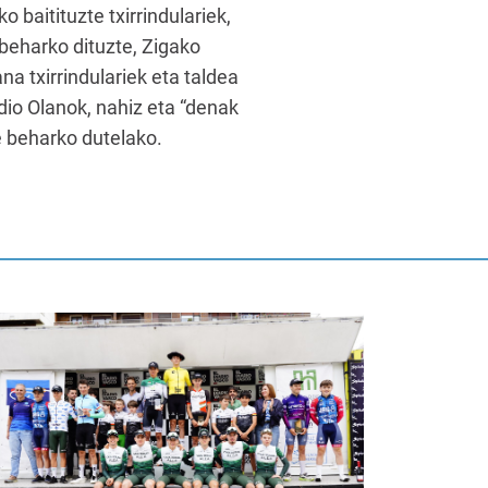
o baitituzte txirrindulariek,
 beharko dituzte, Zigako
na txirrindulariek eta taldea
 dio Olanok, nahiz eta “denak
e beharko dutelako.