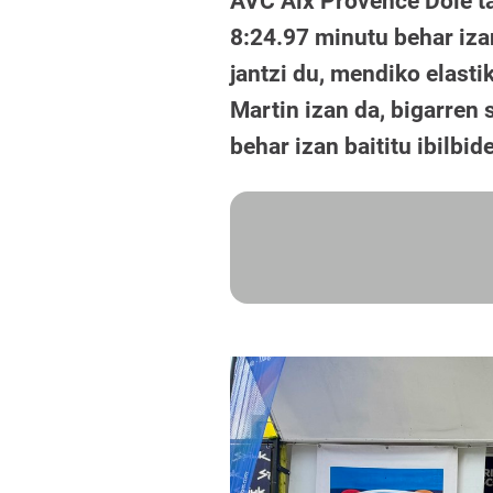
AVC Aix Provence Dole ta
8:24.97 minutu behar izan
jantzi du, mendiko elast
Martin izan da, bigarren 
behar izan baititu ibilbid