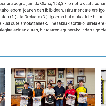
zeenera begira jarri da Olano, 163,3 kilometro osatu behark
ietako lepora, joanen den ibilbidean. Hiru mendate ere igo
ea (1.) eta Orokieta (3.). Igoeran bukatuko dute bihar la
ikusi dute antolatzaileek. “Ihesaldiak sortuko” direla ere
alegina eginen duten, hirugarren egunerako indarra gord