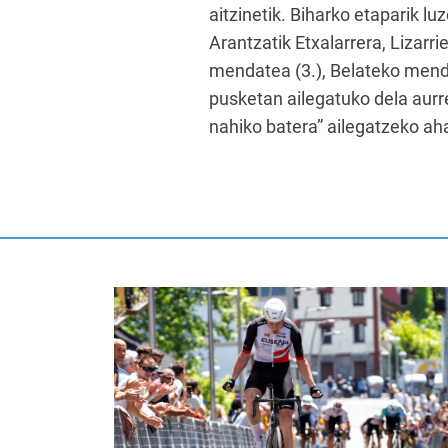
aitzinetik. Biharko etaparik lu
Arantzatik Etxalarrera, Lizarr
mendatea (3.), Belateko mendat
pusketan ailegatuko dela aurre
nahiko batera” ailegatzeko ah