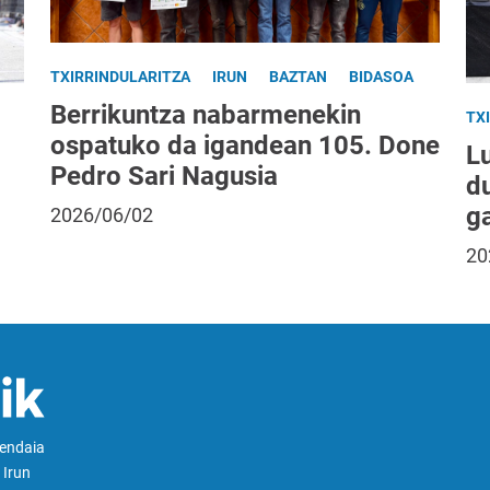
TXIRRINDULARITZA
IRUN
BAZTAN
BIDASOA
Berrikuntza nabarmenekin
TX
ospatuko da igandean 105. Done
L
Pedro Sari Nagusia
d
g
2026/06/02
20
Hendaia
 Irun