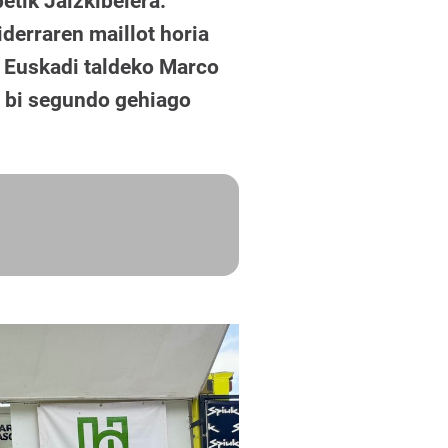
etik Jaizkibelera.
iderraren maillot horia
K Euskadi taldeko Marco
ia bi segundo gehiago