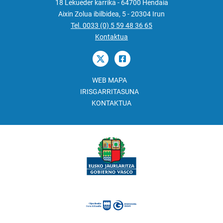
18 Lekueder karrika - 64700 Hendaia
Aixin Zolua ibilbidea, 5 - 20304 Irun
Tel. 0033 (0) 5 59 48 36 65
Kontaktua
WEB MAPA
IRISGARRITASUNA
KONTAKTUA