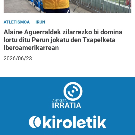
ATLETISMOA
IRUN
Alaine Aguerraldek zilarrezko bi domina
lortu ditu Perun jokatu den Txapelketa
Iberoamerikarrean
2026/06/23