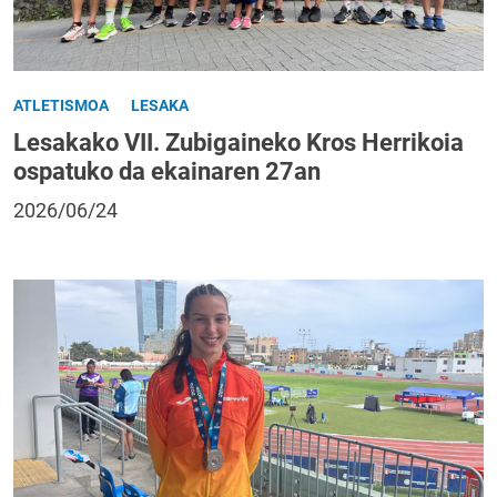
ATLETISMOA
LESAKA
Lesakako VII. Zubigaineko Kros Herrikoia
ospatuko da ekainaren 27an
2026/06/24