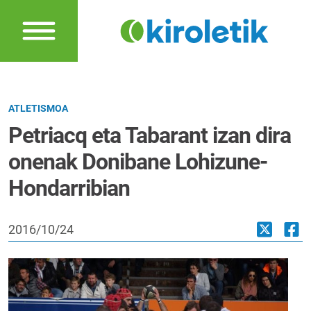
ATLETISMOA
Petriacq eta Tabarant izan dira
onenak Donibane Lohizune-
Hondarribian
2016/10/24