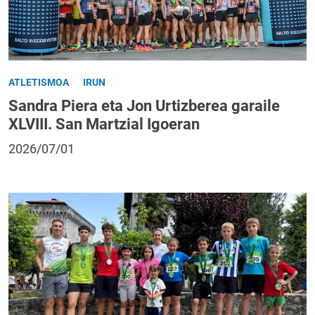
ATLETISMOA
IRUN
Sandra Piera eta Jon Urtizberea garaile
XLVIII. San Martzial Igoeran
2026/07/01