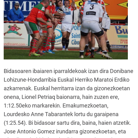
Bidasoaren ibaiaren iparraldekoak izan dira Donibane
Lohizune-Hondarribia Euskal Herriko Maratoi Erdiko
azkarrenak. Euskal herritarra izan da gizonezkoetan
onena, Lionel Petriaq baionarra, hain zuzen ere,
1:12.50eko markarekin. Emakumezkoetan,
Lourdesko Anne Tabarantek lortu du garaipena
(1:25.54). Bi bidasoar sartu dira, baina, haien atzetik.
Jose Antonio Gomez irundarra gizonezkoetan, eta