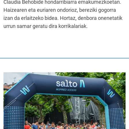
Claudia Behobide hondarribiarra emakumezkoetan.
Haizearen eta euriaren ondorioz, bereziki gogorra
izan da erlaitzeko bidea. Hortaz, denbora onenetatik
urrun samar geratu dira korrikalariak.