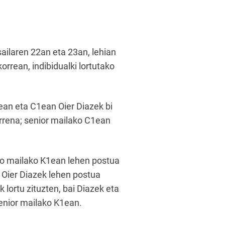
ailaren 22an eta 23an, lehian
rrean, indibidualki lortutako
ean eta C1ean Oier Diazek bi
rrena; senior mailako C1ean
ano mailako K1ean lehen postua
 Oier Diazek lehen postua
 lortu zituzten, bai Diazek eta
senior mailako K1ean.