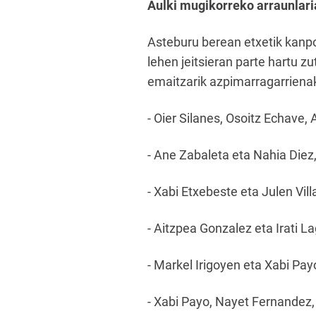
Aulki mugikorreko arraunlari
Asteburu berean etxetik kanpo
lehen jeitsieran parte hartu zu
emaitzarik azpimarragarriena
- Oier Silanes, Osoitz Echave,
- Ane Zabaleta eta Nahia Diez, 
- Xabi Etxebeste eta Julen Vil
- Aitzpea Gonzalez eta Irati L
- Markel Irigoyen eta Xabi Payo
- Xabi Payo, Nayet Fernandez,