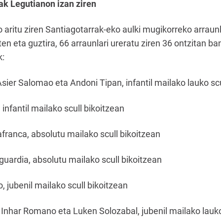
ak Legutianon izan ziren
 aritu ziren Santiagotarrak-eko aulki mugikorreko arraun
ten eta guztira, 66 arraunlari ureratu ziren 36 ontzitan b
k:
 Asier Salomao eta Andoni Tipan, infantil mailako lauko sc
infantil mailako scull bikoitzean
lafranca, absolutu mailako scull bikoitzean
aguardia, absolutu mailako scull bikoitzean
, jubenil mailako scull bikoitzean
 Inhar Romano eta Luken Solozabal, jubenil mailako lauko