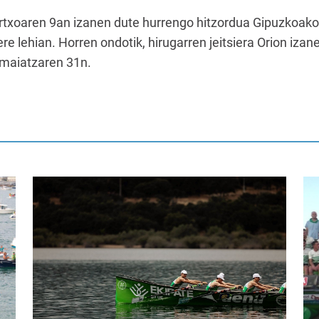
artxoaren 9an izanen dute hurrengo hitzordua Gipuzkoako
re lehian. Horren ondotik, hirugarren jeitsiera Orion izan
 maiatzaren 31n.