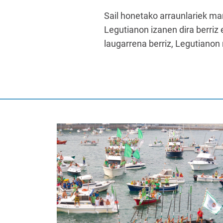
Sail honetako arraunlariek m
Legutianon izanen dira berriz e
laugarrena berriz, Legutianon