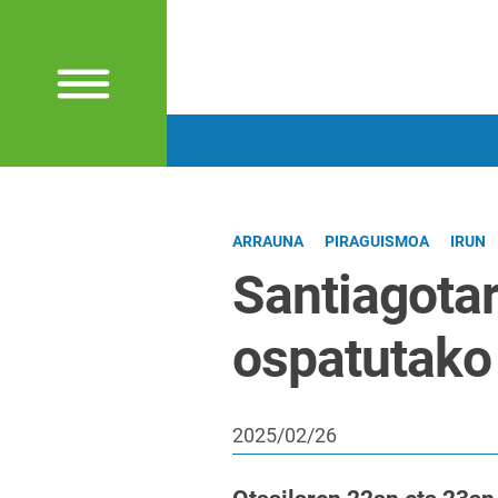
ARRAUNA
PIRAGUISMOA
IRUN
Santiagota
ospatutako
2025/02/26