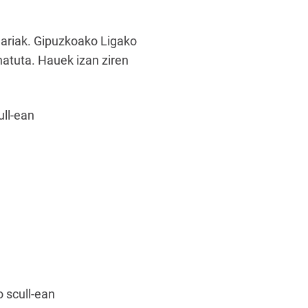
lariak. Gipuzkoako Ligako
anatuta. Hauek izan ziren
ull-ean
 scull-ean