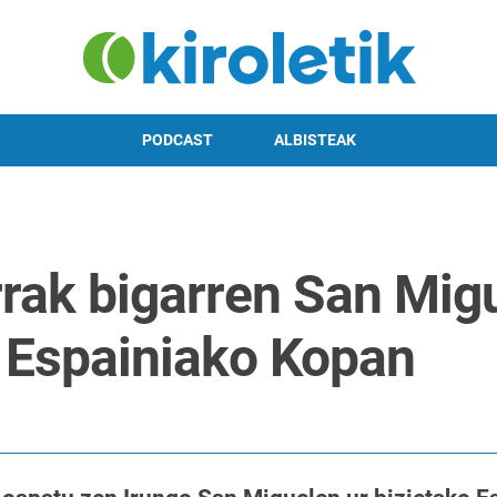
PODCAST
ALBISTEAK
rrak bigarren San Mig
 Espainiako Kopan