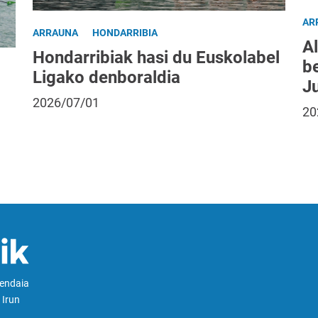
AR
ARRAUNA
HONDARRIBIA
Al
Hondarribiak hasi du Euskolabel
be
Ligako denboraldia
J
2026/07/01
20
Hendaia
 Irun