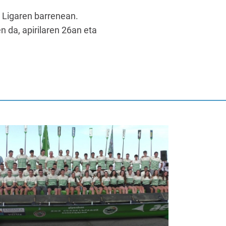
 Ligaren barrenean.
en da, apirilaren 26an eta