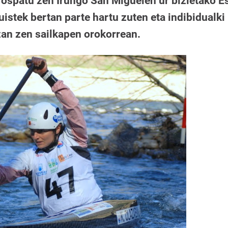
 ospatu zen Irungo San Miguelen ur bizietako E
istek bertan parte hartu zuten eta indibidualki
zan zen sailkapen orokorrean.