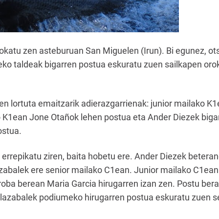
jokatu zen asteburuan San Miguelen (Irun). Bi egunez, ots
eko taldeak bigarren postua eskuratu zuen sailkapen oroko
n lortuta emaitzarik adierazgarrienak: junior mailako K1
o K1ean Jone Otañok lehen postua eta Ander Diezek biga
ostua.
errepikatu ziren, baita hobetu ere. Ander Diezek beter
azabalek ere senior mailako C1ean. Junior mailako C1ean
oba berean Maria Garcia hirugarren izan zen. Postu berak
 Olazabalek podiumeko hirugarren postua eskuratu zuen 