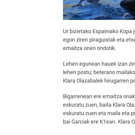
Ur bizietako Espainiako Kopa 
egon ziren piraguistak eta etx
emaitza onen ondotik.
Lehen egunean hauek izan zire
lehen postu; beterano mailak
Klara Olazabalek hirugarren p
Bigarrenean ere emaitza onak 
eskuratu zuen, baita Klara Ol
eskuratu zuen eta maila eta pr
bai Garciak ere K1ean. Klara