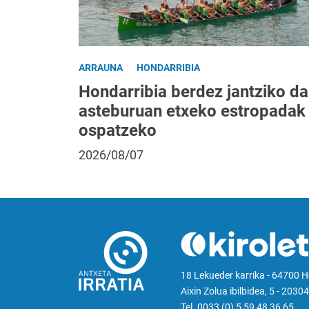
ARRAUNA
HONDARRIBIA
Hondarribia berdez jantziko da
asteburuan etxeko estropadak
ospatzeko
2026/08/07
18 Lekueder karrika - 64700 
Aixin Zolua ibilbidea, 5 - 20304
Tel. 0033 (0) 5 59 48 36 65