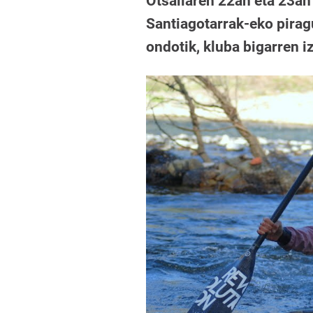
Otsailaren 22an eta 23an
Santiagotarrak-eko piragu
ondotik, kluba bigarren i