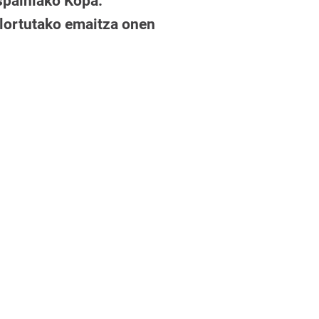
spainiako Kopa.
 lortutako emaitza onen