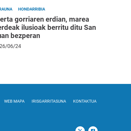
RAUNA
HONDARRIBIA
erta gorriaren erdian, marea
rdeak ilusioak berritu ditu San
uan bezperan
26/06/24
WEB MAPA
IRISGARRITASUNA
KONTAKTUA