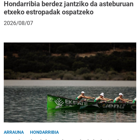
Hondarribia berdez jantziko da asteburuan
etxeko estropadak ospatzeko
2026/08/07
ARRAUNA
HONDARRIBIA