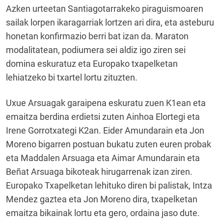
Azken urteetan Santiagotarrakeko piraguismoaren
sailak lorpen ikaragarriak lortzen ari dira, eta asteburu
honetan konfirmazio berri bat izan da. Maraton
modalitatean, podiumera sei aldiz igo ziren sei
domina eskuratuz eta Europako txapelketan
lehiatzeko bi txartel lortu zituzten.
Uxue Arsuagak garaipena eskuratu zuen K1ean eta
emaitza berdina erdietsi zuten Ainhoa Elortegi eta
Irene Gorrotxategi K2an. Eider Amundarain eta Jon
Moreno bigarren postuan bukatu zuten euren probak
eta Maddalen Arsuaga eta Aimar Amundarain eta
Beñat Arsuaga bikoteak hirugarrenak izan ziren.
Europako Txapelketan lehituko diren bi palistak, Intza
Mendez gaztea eta Jon Moreno dira, txapelketan
emaitza bikainak lortu eta gero, ordaina jaso dute.