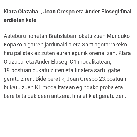
Klara Olazabal , Joan Crespo eta Ander Elosegi final
erdietan kale
Asteburu honetan Bratislaban jokatu zuen Munduko
Kopako bigarren jardunaldia eta Santiagotarrakeko
hiru palistek ez zuten euren egunik onena izan. Klara
Olazabal eta Ander Elosegi C1 modalitatean,
19.postuan bukatu zuten eta finalera sartu gabe
geratu ziren. Bide beretik, Joan Crespo 23.postuan
bukatu zuen K1 modalitatean egindako proba eta
bere bi taldekideen antzera, finaletik at geratu zen.