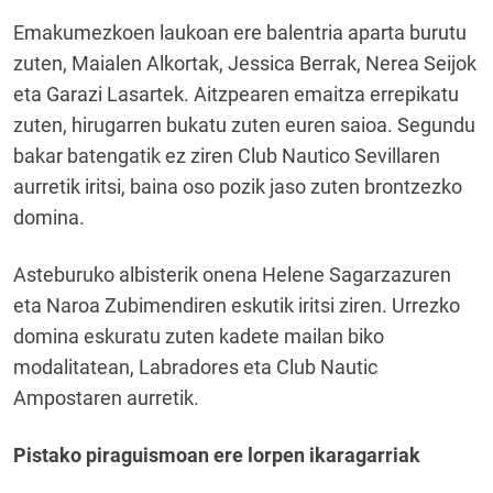
Emakumezkoen laukoan ere balentria aparta burutu
zuten, Maialen Alkortak, Jessica Berrak, Nerea Seijok
eta Garazi Lasartek. Aitzpearen emaitza errepikatu
zuten, hirugarren bukatu zuten euren saioa. Segundu
bakar batengatik ez ziren Club Nautico Sevillaren
aurretik iritsi, baina oso pozik jaso zuten brontzezko
domina.
Asteburuko albisterik onena Helene Sagarzazuren
eta Naroa Zubimendiren eskutik iritsi ziren. Urrezko
domina eskuratu zuten kadete mailan biko
modalitatean, Labradores eta Club Nautic
Ampostaren aurretik.
Pistako piraguismoan ere lorpen ikaragarriak