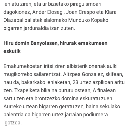
lehiatu ziren, eta ur bizietako piraguismoari
dagokionez, Ander Elosegi, Joan Crespo eta Klara
Olazabal palistek slalomeko Munduko Kopako
bigarren jardunaldia izan zuten.
Hiru domin Banyolasen, hirurak emakumeen
eskutik
Emakumekoetan iritsi ziren albisterik onenak aulki
mugikorreko sailarentzat. Aitzpea Gonzalez, skifean,
hau da, bakarkako lehiaketan, 23 urtez azpikoan aritu
zen. Txapelketa bikaina burutu ostean, A finalean
sartu zen eta brontzezko domina eskuratu zuen.
Aurreko urtean bigarren geratu zen, baina sekulako
balentria da bigarren urtez jarraian podiumera
igotzea.