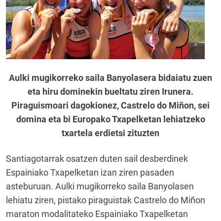
Aulki mugikorreko saila Banyolasera bidaiatu zuen
eta hiru dominekin bueltatu ziren Irunera.
Piraguismoari dagokionez, Castrelo do Miñon, sei
domina eta bi Europako Txapelketan lehiatzeko
txartela erdietsi zituzten
Santiagotarrak osatzen duten sail desberdinek
Espainiako Txapelketan izan ziren pasaden
asteburuan. Aulki mugikorreko saila Banyolasen
lehiatu ziren, pistako piraguistak Castrelo do Miñon
maraton modalitateko Espainiako Txapelketan