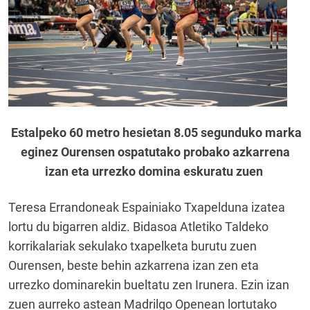
Estalpeko 60 metro hesietan 8.05 segunduko marka
eginez Ourensen ospatutako probako azkarrena
izan eta urrezko domina eskuratu zuen
Teresa Errandoneak Espainiako Txapelduna izatea
lortu du bigarren aldiz. Bidasoa Atletiko Taldeko
korrikalariak sekulako txapelketa burutu zuen
Ourensen, beste behin azkarrena izan zen eta
urrezko dominarekin bueltatu zen Irunera. Ezin izan
zuen aurreko astean Madrilgo Openean lortutako