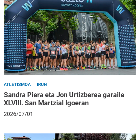
ATLETISMOA
IRUN
Sandra Piera eta Jon Urtizberea garaile
XLVIII. San Martzial Igoeran
2026/07/01