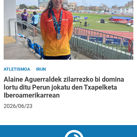
ATLETISMOA
IRUN
Alaine Aguerraldek zilarrezko bi domina
lortu ditu Perun jokatu den Txapelketa
Iberoamerikarrean
2026/06/23