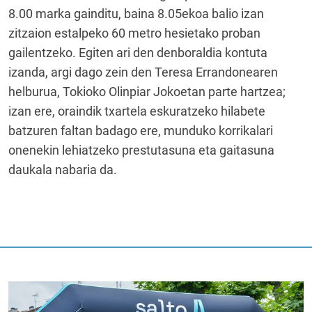
8.00 marka gainditu, baina 8.05ekoa balio izan
zitzaion estalpeko 60 metro hesietako proban
gailentzeko. Egiten ari den denboraldia kontuta
izanda, argi dago zein den Teresa Errandonearen
helburua, Tokioko Olinpiar Jokoetan parte hartzea;
izan ere, oraindik txartela eskuratzeko hilabete
batzuren faltan badago ere, munduko korrikalari
onenekin lehiatzeko prestutasuna eta gaitasuna
daukala nabaria da.