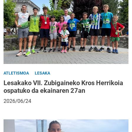
ATLETISMOA
LESAKA
Lesakako VII. Zubigaineko Kros Herrikoia
ospatuko da ekainaren 27an
2026/06/24