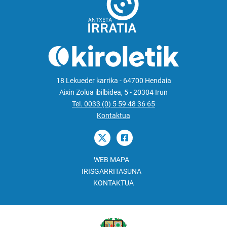
18 Lekueder karrika - 64700 Hendaia
Aixin Zolua ibilbidea, 5 - 20304 Irun
Tel. 0033 (0) 5 59 48 36 65
Kontaktua
WEB MAPA
IRISGARRITASUNA
KONTAKTUA