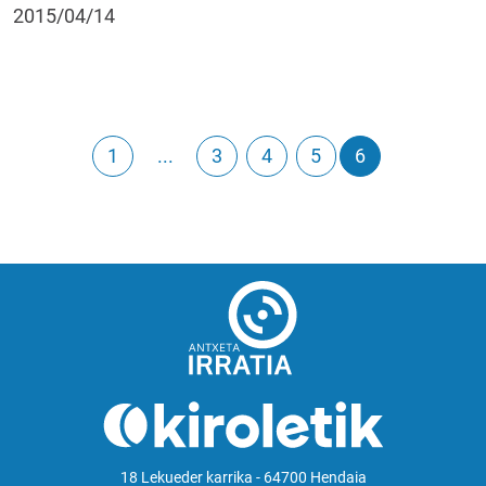
2015/04/14
1
...
3
4
5
6
18 Lekueder karrika - 64700 Hendaia