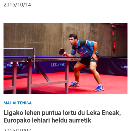
2015/10/14
MAHAI TENISA
Ligako lehen puntua lortu du Leka Eneak,
Europako lehiari heldu aurretik
2015/10/07