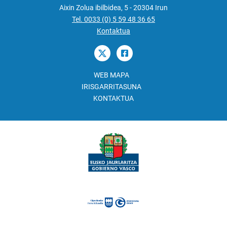
Aixin Zolua ibilbidea, 5 - 20304 Irun
Tel. 0033 (0) 5 59 48 36 65
Kontaktua
WEB MAPA
IRISGARRITASUNA
KONTAKTUA