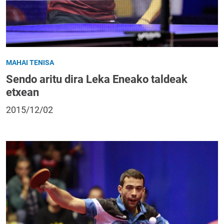
MAHAI TENISA
Sendo aritu dira Leka Eneako taldeak
etxean
2015/12/02