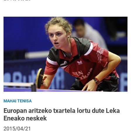
MAHAI TENISA
Europan aritzeko txartela lortu dute Leka
Eneako neskek
2015/04/21