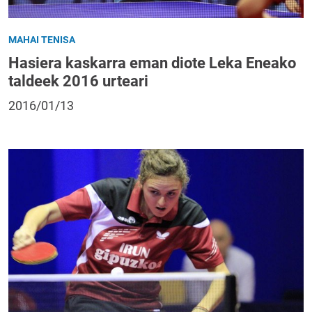
MAHAI TENISA
Hasiera kaskarra eman diote Leka Eneako
taldeek 2016 urteari
2016/01/13