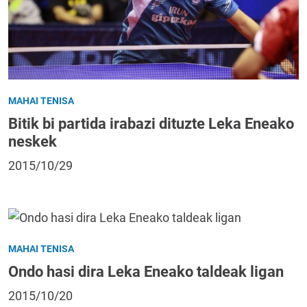
MAHAI TENISA
Bitik bi partida irabazi dituzte Leka Eneako
neskek
2015/10/29
MAHAI TENISA
Ondo hasi dira Leka Eneako taldeak ligan
2015/10/20