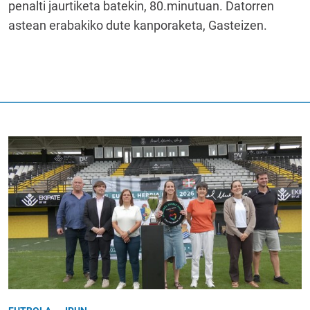
penalti jaurtiketa batekin, 80.minutuan. Datorren
astean erabakiko dute kanporaketa, Gasteizen.