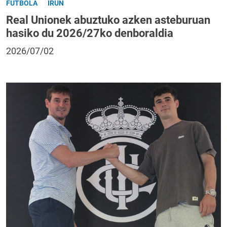
FUTBOLA
IRUN
Real Unionek abuztuko azken asteburuan
hasiko du 2026/27ko denboraldia
2026/07/02