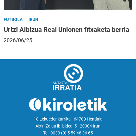
FUTBOLA
IRUN
Urtzi Albizua Real Unionen fitxaketa berria
2026/06/25
18 Lekueder karrika - 64700 Hendaia
Aixin Zolua ibilbidea, 5 - 20304 Irun
Tel. 0033 (0) 5 59 48 36 65