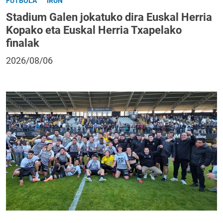
FUTBOLA
IRUN
Stadium Galen jokatuko dira Euskal Herria
Kopako eta Euskal Herria Txapelako
finalak
2026/08/06