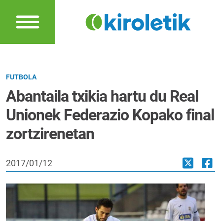
FUTBOLA
Abantaila txikia hartu du Real
Unionek Federazio Kopako final
zortzirenetan
2017/01/12