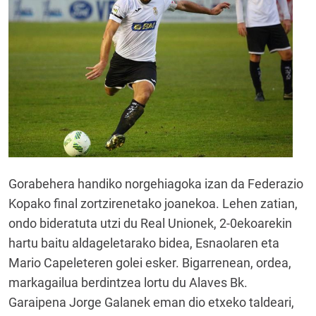
Gorabehera handiko norgehiagoka izan da Federazio
Kopako final zortzirenetako joanekoa. Lehen zatian,
ondo bideratuta utzi du Real Unionek, 2-0ekoarekin
hartu baitu aldageletarako bidea, Esnaolaren eta
Mario Capeleteren golei esker. Bigarrenean, ordea,
markagailua berdintzea lortu du Alaves Bk.
Garaipena Jorge Galanek eman dio etxeko taldeari,