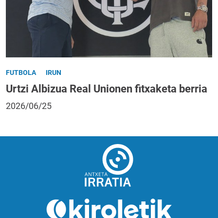
FUTBOLA
IRUN
Urtzi Albizua Real Unionen fitxaketa berria
2026/06/25