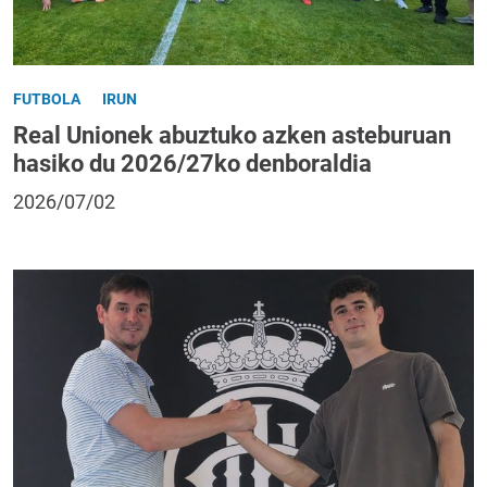
FUTBOLA
IRUN
Real Unionek abuztuko azken asteburuan
hasiko du 2026/27ko denboraldia
2026/07/02