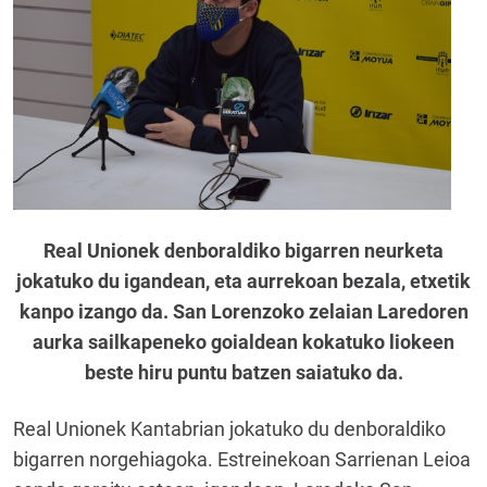
Real Unionek denboraldiko bigarren neurketa
jokatuko du igandean, eta aurrekoan bezala, etxetik
kanpo izango da. San Lorenzoko zelaian Laredoren
aurka sailkapeneko goialdean kokatuko liokeen
beste hiru puntu batzen saiatuko da.
Real Unionek Kantabrian jokatuko du denboraldiko
bigarren norgehiagoka. Estreinekoan Sarrienan Leioa