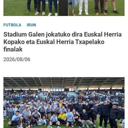
FUTBOLA
IRUN
Stadium Galen jokatuko dira Euskal Herria
Kopako eta Euskal Herria Txapelako
finalak
2026/08/06