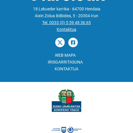
18 Lekueder karrika - 64700 Hendaia
Aixin Zolua ibilbidea, 5 - 20304 Irun
Tel. 0033 (0) 5 59 48 36 65
Kontaktua
WEB MAPA
IRISGARRITASUNA
KONTAKTUA