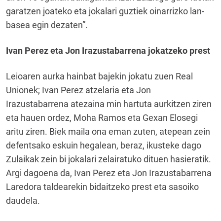
garatzen joateko eta jokalari guztiek oinarrizko lan-
basea egin dezaten”.
Ivan Perez eta Jon Irazustabarrena jokatzeko prest
Leioaren aurka hainbat bajekin jokatu zuen Real
Unionek; Ivan Perez atzelaria eta Jon
Irazustabarrena atezaina min hartuta aurkitzen ziren
eta hauen ordez, Moha Ramos eta Gexan Elosegi
aritu ziren. Biek maila ona eman zuten, atepean zein
defentsako eskuin hegalean, beraz, ikusteke dago
Zulaikak zein bi jokalari zelairatuko dituen hasieratik.
Argi dagoena da, Ivan Perez eta Jon Irazustabarrena
Laredora taldearekin bidaitzeko prest eta sasoiko
daudela.