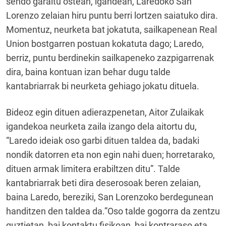
sendo garaitu ostean, igandean, Laredoko San
Lorenzo zelaian hiru puntu berri lortzen saiatuko dira.
Momentuz, neurketa bat jokatuta, sailkapenean Real
Union bostgarren postuan kokatuta dago; Laredo,
berriz, puntu berdinekin sailkapeneko zazpigarrenak
dira, baina kontuan izan behar dugu talde
kantabriarrak bi neurketa gehiago jokatu dituela.
Bideoz egin dituen adierazpenetan, Aitor Zulaikak
igandekoa neurketa zaila izango dela aitortu du,
“Laredo ideiak oso garbi dituen taldea da, badaki
nondik datorren eta non egin nahi duen; horretarako,
dituen armak limitera erabiltzen ditu”. Talde
kantabriarrak beti dira deserosoak beren zelaian,
baina Laredo, bereziki, San Lorenzoko berdegunean
handitzen den taldea da.”Oso talde gogorra da zentzu
guztietan, bai kontaktu fisikoan, bai kontraraso eta