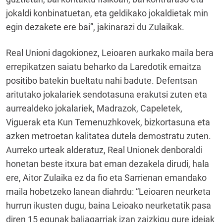
jokaldi konbinatuetan, eta geldikako jokaldietak min
egin dezakete ere bai”, jakinarazi du Zulaikak.
Real Unioni dagokionez, Leioaren aurkako maila bera
errepikatzen saiatu beharko da Laredotik emaitza
positibo batekin bueltatu nahi badute. Defentsan
aritutako jokalariek sendotasuna erakutsi zuten eta
aurrealdeko jokalariek, Madrazok, Capeletek,
Viguerak eta Kun Temenuzhkovek, bizkortasuna eta
azken metroetan kalitatea dutela demostratu zuten.
Aurreko urteak alderatuz, Real Unionek denboraldi
honetan beste itxura bat eman dezakela dirudi, hala
ere, Aitor Zulaika ez da fio eta Sarrienan emandako
maila hobetzeko lanean diahrdu: “Leioaren neurketa
hurrun ikusten dugu, baina Leioako neurketatik pasa
diren 15 egunak baliagarriak izan zaizkigu gure ideiak