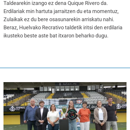
Taldearekin izango ez dena Quique Rivero da.
Erdilariak min hartuta jarraitzen du eta momentuz,
Zulaikak ez du bere osasunarekin arriskatu nahi.
Beraz, Huelvako Recrativo taldetik iritsi den erdilaria
ikusteko beste aste bat itxaron beharko dugu.