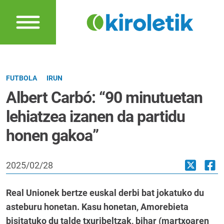
FUTBOLA
IRUN
Albert Carbó: “90 minutuetan
lehiatzea izanen da partidu
honen gakoa”
2025/02/28
Real Unionek bertze euskal derbi bat jokatuko du
asteburu honetan. Kasu honetan, Amorebieta
bisitatuko du talde txuribeltzak, bihar (martxoaren