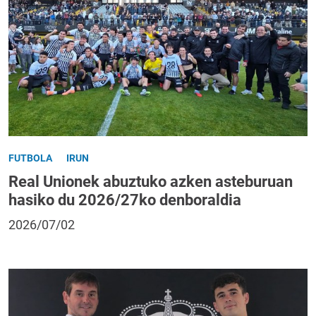
FUTBOLA
IRUN
Real Unionek abuztuko azken asteburuan
hasiko du 2026/27ko denboraldia
2026/07/02