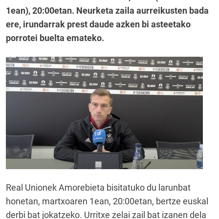
1ean), 20:00etan. Neurketa zaila aurreikusten bada
ere, irundarrak prest daude azken bi asteetako
porrotei buelta emateko.
Real Unionek Amorebieta bisitatuko du larunbat
honetan, martxoaren 1ean, 20:00etan, bertze euskal
derbi bat jokatzeko. Urritxe zelai zail bat izanen dela