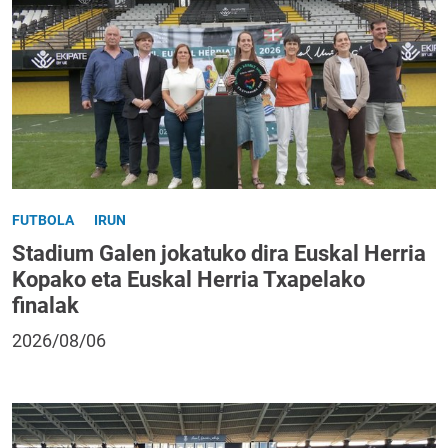
FUTBOLA
IRUN
Stadium Galen jokatuko dira Euskal Herria
Kopako eta Euskal Herria Txapelako
finalak
2026/08/06