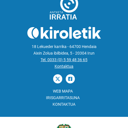
18 Lekueder karrika - 64700 Hendaia
Aixin Zolua ibilbidea, 5 - 20304 Irun
Tel. 0033 (0) 5 59 48 36 65
Kontaktua
WEB MAPA
IRISGARRITASUNA
KONTAKTUA