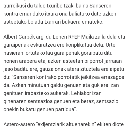
aurreikusi du talde txuribeltzak, baina Sanseren
kontra emandako itxura ona baliatuko dute azken
asteetako bolada txarrari bukaera emateko.
Albert Carbók argi du Lehen RFEF Maila zaila dela eta
garaipenak eskuratzea ere konplikatua dela. Urte
hasieran lortutako lau garaipenak goraipatu ditu
honen arabera eta, azken asteetan bi porrot jarraian
jaso baditu ere, gauza onak atera zituztela ere aipatu
du: “Sanseren kontrako porrotatik jeikitzea errazagoa
da. Azken minutuan galdu genuen eta guk ere izan
genituen irabazteko aukerak. Lehiakor izan
ginenaren sentsazioa genuen eta beraz, sentsazio
onekin bukatu genuen partidua”.
Astero-astero “exijentziarik altuenarekin” ekiten diote