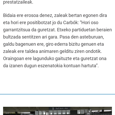
prestatzaileak.
Bidaia ere erosoa denez, zaleak bertan egonen dira
eta hori ere positibotzat jo du Carbók: “Hori oso
garrantzitsua da guretzat. Etxeko partiduetan beraien
bultzada sentitzen ari gara. Pasa den asteburuan,
galdu bagenuen ere, giro ederra bizitu genuen eta
zaleak ere taldea animaren gelditu ziren ondotik.
Oraingoan ere lagunduko gaituzte eta guretzat ona
da izanen dugun eszenatokia kontuan hartuta”.