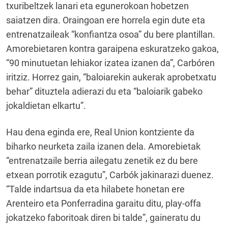
txuribeltzek lanari eta egunerokoan hobetzen
saiatzen dira. Oraingoan ere horrela egin dute eta
entrenatzaileak “konfiantza osoa” du bere plantillan.
Amorebietaren kontra garaipena eskuratzeko gakoa,
“90 minutuetan lehiakor izatea izanen da”, Carbóren
iritziz. Horrez gain, “baloiarekin aukerak aprobetxatu
behar” dituztela adierazi du eta “baloiarik gabeko
jokaldietan elkartu”.
Hau dena eginda ere, Real Union kontziente da
biharko neurketa zaila izanen dela. Amorebietak
“entrenatzaile berria ailegatu zenetik ez du bere
etxean porrotik ezagutu”, Carbók jakinarazi duenez.
“Talde indartsua da eta hilabete honetan ere
Arenteiro eta Ponferradina garaitu ditu, play-offa
jokatzeko faboritoak diren bi talde”, gaineratu du