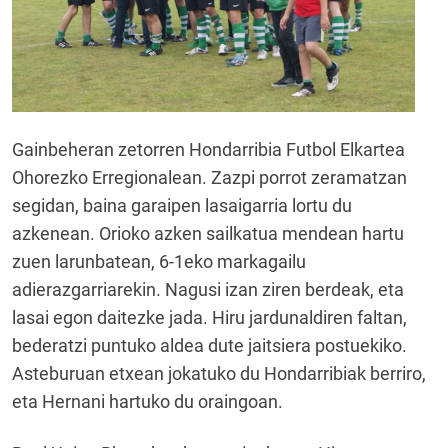
Gainbeheran zetorren Hondarribia Futbol Elkartea
Ohorezko Erregionalean. Zazpi porrot zeramatzan
segidan, baina garaipen lasaigarria lortu du
azkenean. Orioko azken sailkatua mendean hartu
zuen larunbatean, 6-1eko markagailu
adierazgarriarekin. Nagusi izan ziren berdeak, eta
lasai egon daitezke jada. Hiru jardunaldiren faltan,
bederatzi puntuko aldea dute jaitsiera postuekiko.
Asteburuan etxean jokatuko du Hondarribiak berriro,
eta Hernani hartuko du oraingoan.