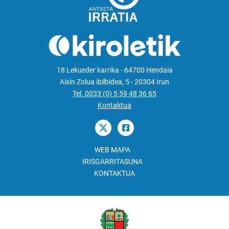
18 Lekueder karrika - 64700 Hendaia
Aixin Zolua ibilbidea, 5 - 20304 Irun
Tel. 0033 (0) 5 59 48 36 65
Kontaktua
WEB MAPA
IRISGARRITASUNA
KONTAKTUA