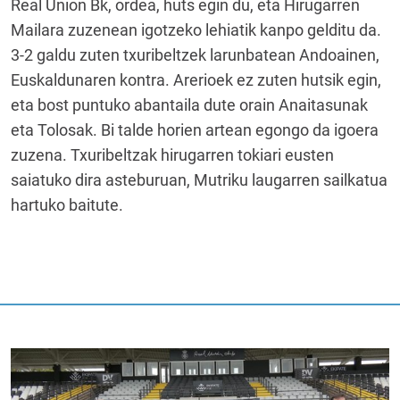
Real Union Bk, ordea, huts egin du, eta Hirugarren
Mailara zuzenean igotzeko lehiatik kanpo gelditu da.
3-2 galdu zuten txuribeltzek larunbatean Andoainen,
Euskaldunaren kontra. Arerioek ez zuten hutsik egin,
eta bost puntuko abantaila dute orain Anaitasunak
eta Tolosak. Bi talde horien artean egongo da igoera
zuzena. Txuribeltzak hirugarren tokiari eusten
saiatuko dira asteburuan, Mutriku laugarren sailkatua
hartuko baitute.