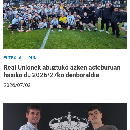
FUTBOLA
IRUN
Real Unionek abuztuko azken asteburuan
hasiko du 2026/27ko denboraldia
2026/07/02