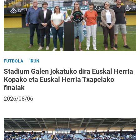
FUTBOLA
IRUN
Stadium Galen jokatuko dira Euskal Herria
Kopako eta Euskal Herria Txapelako
finalak
2026/08/06