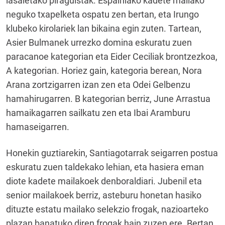
lasaietako piraguistak. Espainiako kadete mailako
neguko txapelketa ospatu zen bertan, eta Irungo
klubeko kirolariek lan bikaina egin zuten. Tartean,
Asier Bulmanek urrezko domina eskuratu zuen
paracanoe kategorian eta Eider Ceciliak brontzezkoa,
A kategorian. Horiez gain, kategoria berean, Nora
Arana zortzigarren izan zen eta Odei Gelbenzu
hamahirugarren. B kategorian berriz, June Arrastua
hamaikagarren sailkatu zen eta Ibai Aramburu
hamaseigarren.
Honekin guztiarekin, Santiagotarrak seigarren postua
eskuratu zuen taldekako lehian, eta hasiera eman
diote kadete mailakoek denboraldiari. Jubenil eta
senior mailakoek berriz, asteburu honetan hasiko
dituzte estatu mailako selekzio frogak, nazioarteko
plazan banatuko diren frogak hain zuzen ere. Bertan,