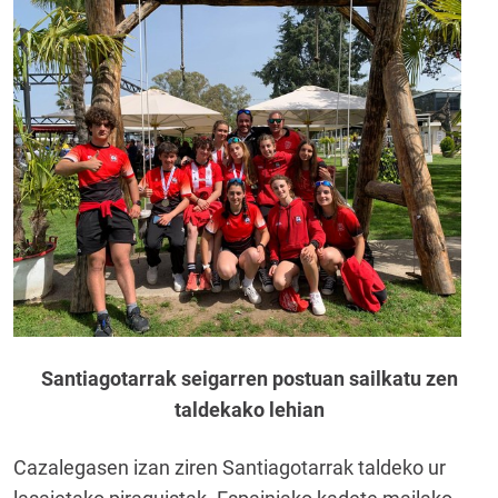
Santiagotarrak seigarren postuan sailkatu zen
taldekako lehian
Cazalegasen izan ziren Santiagotarrak taldeko ur