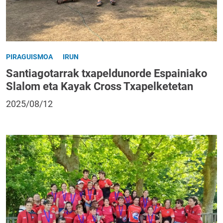
PIRAGUISMOA
IRUN
Santiagotarrak txapeldunorde Espainiako
Slalom eta Kayak Cross Txapelketetan
2025/08/12