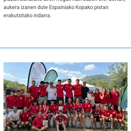
aukera izanen dute Espainiako Kopako pistan
erakutsitako indarra.