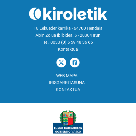
18 Lekueder karrika - 64700 Hendaia
Aixin Zolua ibilbidea, 5 - 20304 Irun
Tel. 0033 (0) 5 59 48 36 65
Kontaktua
WEB MAPA
IRISGARRITASUNA
KONTAKTUA