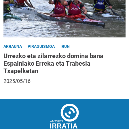
ARRAUNA
PIRAGUISMOA
IRUN
Urrezko eta zilarrezko domina bana
Espainiako Erreka eta Trabesia
Txapelketan
2025/05/16