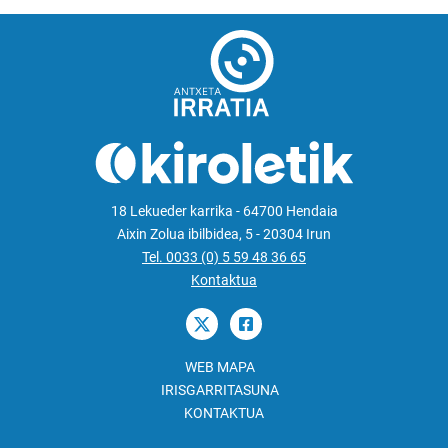
18 Lekueder karrika - 64700 Hendaia
Aixin Zolua ibilbidea, 5 - 20304 Irun
Tel. 0033 (0) 5 59 48 36 65
Kontaktua
WEB MAPA
IRISGARRITASUNA
KONTAKTUA