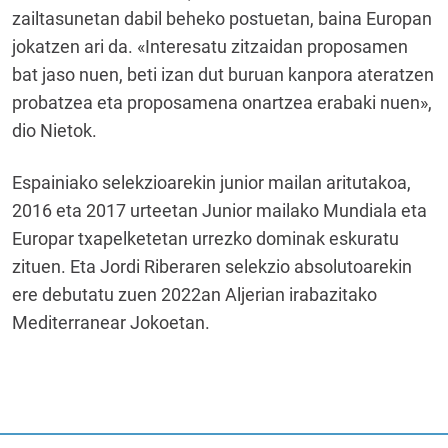
zailtasunetan dabil beheko postuetan, baina Europan
jokatzen ari da. «Interesatu zitzaidan proposamen
bat jaso nuen, beti izan dut buruan kanpora ateratzen
probatzea eta proposamena onartzea erabaki nuen»,
dio Nietok.
Espainiako selekzioarekin junior mailan aritutakoa,
2016 eta 2017 urteetan Junior mailako Mundiala eta
Europar txapelketetan urrezko dominak eskuratu
zituen. Eta Jordi Riberaren selekzio absolutoarekin
ere debutatu zuen 2022an Aljerian irabazitako
Mediterranear Jokoetan.