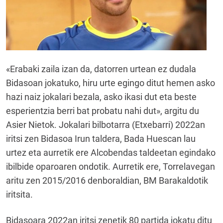
«Erabaki zaila izan da, datorren urtean ez dudala
Bidasoan jokatuko, hiru urte egingo ditut hemen asko
hazi naiz jokalari bezala, asko ikasi dut eta beste
esperientzia berri bat probatu nahi dut», argitu du
Asier Nietok. Jokalari bilbotarra (Etxebarri) 2022an
iritsi zen Bidasoa Irun taldera, Bada Huescan lau
urtez eta aurretik ere Alcobendas taldeetan egindako
ibilbide oparoaren ondotik. Aurretik ere, Torrelavegan
aritu zen 2015/2016 denboraldian, BM Barakaldotik
iritsita.
Bidasoara 2022an iritsi zenetik 80 partida jokatu ditu