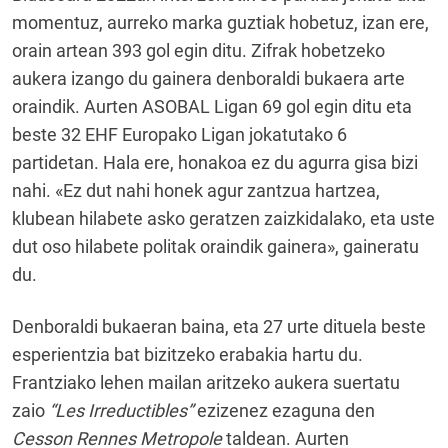
momentuz, aurreko marka guztiak hobetuz, izan ere,
orain artean 393 gol egin ditu. Zifrak hobetzeko
aukera izango du gainera denboraldi bukaera arte
oraindik. Aurten ASOBAL Ligan 69 gol egin ditu eta
beste 32 EHF Europako Ligan jokatutako 6
partidetan. Hala ere, honakoa ez du agurra gisa bizi
nahi. «Ez dut nahi honek agur zantzua hartzea,
klubean hilabete asko geratzen zaizkidalako, eta uste
dut oso hilabete politak oraindik gainera», gaineratu
du.
Denboraldi bukaeran baina, eta 27 urte dituela beste
esperientzia bat bizitzeko erabakia hartu du.
Frantziako lehen mailan aritzeko aukera suertatu
zaio
“Les Irreductibles”
ezizenez ezaguna den
Cesson Rennes Metropole
taldean. Aurten