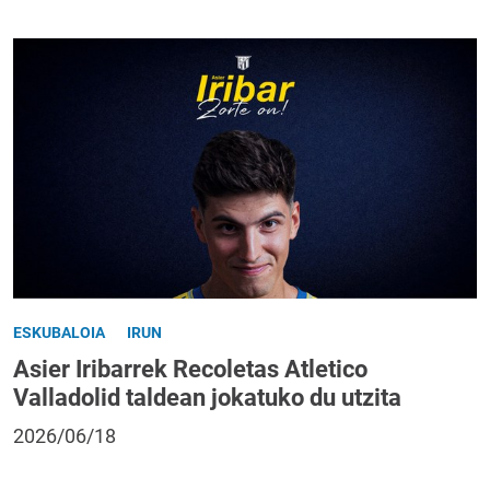
ESKUBALOIA
IRUN
Asier Iribarrek Recoletas Atletico
Valladolid taldean jokatuko du utzita
2026/06/18