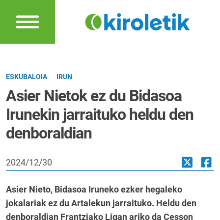
ESKUBALOIA
IRUN
Asier Nietok ez du Bidasoa
Irunekin jarraituko heldu den
denboraldian
2024/12/30
Asier Nieto, Bidasoa Iruneko ezker hegaleko
jokalariak ez du Artalekun jarraituko. Heldu den
denboraldian Frantziako Ligan ariko da Cesson