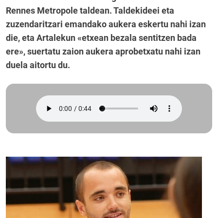
Rennes Metropole taldean. Taldekideei eta
zuzendaritzari emandako aukera eskertu nahi izan
die, eta Artalekun «etxean bezala sentitzen bada
ere», suertatu zaion aukera aprobetxatu nahi izan
duela aitortu du.