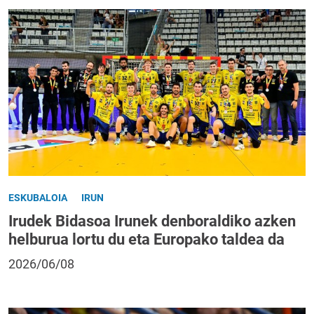
ESKUBALOIA
IRUN
Irudek Bidasoa Irunek denboraldiko azken
helburua lortu du eta Europako taldea da
2026/06/08