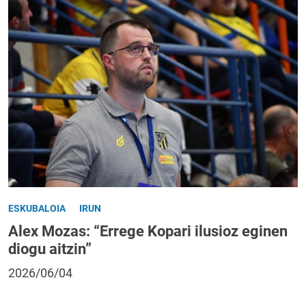
ESKUBALOIA
IRUN
Alex Mozas: “Errege Kopari ilusioz eginen
diogu aitzin”
2026/06/04