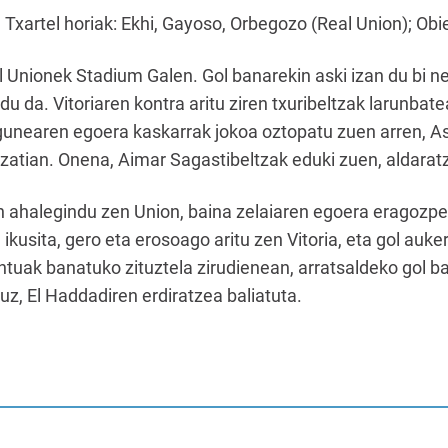
xartel horiak: Ekhi, Gayoso, Orbegozo (Real Union); Obiet
Real Unionek Stadium Galen. Gol banarekin aski izan du bi 
u da. Vitoriaren kontra aritu ziren txuribeltzak larunbate
gunearen egoera kaskarrak jokoa oztopatu zuen arren, A
zatian. Onena, Aimar Sagastibeltzak eduki zuen, aldarat
en ahalegindu zen Union, baina zelaiaren egoera eragozpe
 ikusita, gero eta erosoago aritu zen Vitoria, eta gol auk
tuak banatuko zituztela zirudienean, arratsaldeko gol bak
z, El Haddadiren erdiratzea baliatuta.