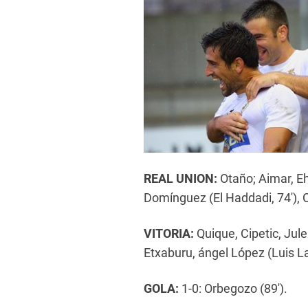
REAL UNION:
Otaño; Aimar, Eh
Domínguez (El Haddadi, 74'), 
VITORIA
:
Quique, Cipetic, Julen
Etxaburu, ángel López (Luis La
G
OLA:
1-0: Orbegozo (89').