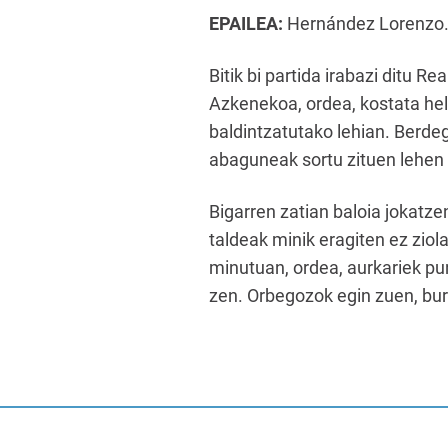
EPAILEA
:
Hernández Lorenzo. T
Bitik bi partida irabazi ditu 
Azkenekoa, ordea, kostata held
baldintzatutako lehian. Berde
abaguneak sortu zituen lehen 
Bigarren zatian baloia jokatz
taldeak minik eragiten ez ziola
minutuan, ordea, aurkariek pun
zen. Orbegozok egin zuen, buru