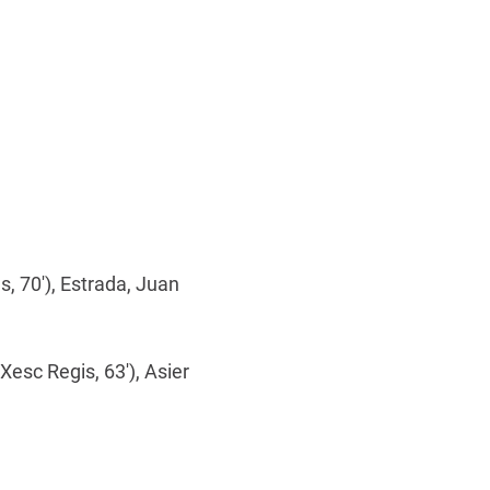
, 70'), Estrada, Juan
(Xesc Regis, 63'), Asier