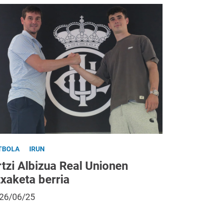
TBOLA
IRUN
tzi Albizua Real Unionen
txaketa berria
26/06/25