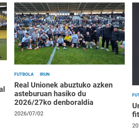
FUTBOLA
IRUN
Real Unionek abuztuko azken
al
asteburuan hasiko du
FU
2026/27ko denboraldia
Ur
fi
2026/07/02
20