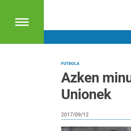
FUTBOLA
Azken minu
Unionek
2017/09/12