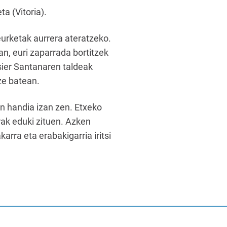
a (Vitoria).
neurketak aurrera ateratzeko.
an, euri zaparrada bortitzek
sier Santanaren taldeak
ze batean.
n handia izan zen. Etxeko
erak eduki zituen. Azken
arra eta erabakigarria iritsi