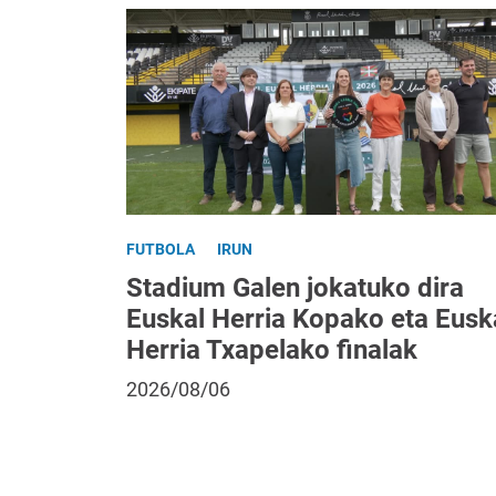
FUTBOLA
IRUN
Stadium Galen jokatuko dira
Euskal Herria Kopako eta Eusk
Herria Txapelako finalak
2026/08/06