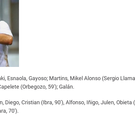
ki, Esnaola, Gayoso; Martins, Mikel Alonso (Sergio Llamas
Capelete (Orbegozo, 59'); Galán.
, Diego, Cristian (Ibra, 90'), Alfonso, Iñigo, Julen, Obieta 
ra, 70').