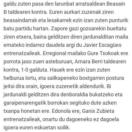
galdu zuten pasa den larunbat arratsaldean Beasain
B taldearen kontra. Euren aurkari zuzenak ziren
beasaindarrak eta lesakarrek ezin izan zuten punturik
batu partidu hartan. Zapore gazi gozoarekin bueltatu
ziren etxera, baina gelditzen diren jardunalditan maila
emateko indarrez daudela argi du Javier Escagües
entrenatzaileak. Erregional mailako Gure Txokoak ere
porrota jaso zuen asteburuan, Amara Berri taldearen
kontra, 1-0 galduta. Hauek ere ezin izan zuten
helburua lortu, eta sailkapeneko bostgarren postura
jeitsi dira orain, igoera zuzenetik aldendurik. Bi
jardunaldi gelditzen dira denboraldia bukatzeko eta
garaipenarengatik borrokan segituko dute azken
txanpa honetan ere. Edonola ere, Ganix Zubieta
entrenatzaileak, onartu du dagoeneko ez dagoela
igoera euren eskuetan soilik.