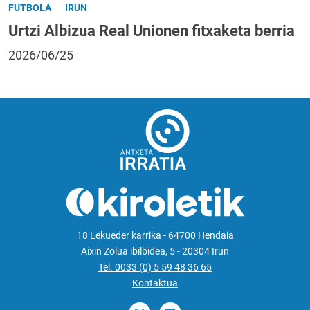
FUTBOLA
IRUN
Urtzi Albizua Real Unionen fitxaketa berria
2026/06/25
18 Lekueder karrika - 64700 Hendaia
Aixin Zolua ibilbidea, 5 - 20304 Irun
Tel. 0033 (0) 5 59 48 36 65
Kontaktua