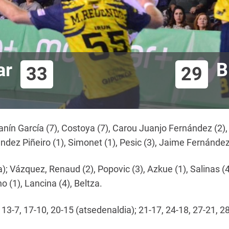
ar
B
33
29
ín García (7), Costoya (7), Carou Juanjo Fernández (2), V
ndez Piñeiro (1), Simonet (1), Pesic (3), Jaime Fernández
; Vázquez, Renaud (2), Popovic (3), Azkue (1), Salinas (4)
 (1), Lancina (4), Beltza.
3-7, 17-10, 20-15 (atsedenaldia); 21-17, 24-18, 27-21, 28