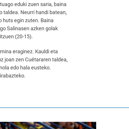
tuago eduki zuen saria, baina
o taldea. Neurri handi batean,
o huts egin zuten. Baina
drigo Salinasen azken golak
itzuen (20-15).
mina eraginez. Kauldi eta
uz joan zen Cuétararen taldea,
 nola edo hala eusteko.
 irabazteko.