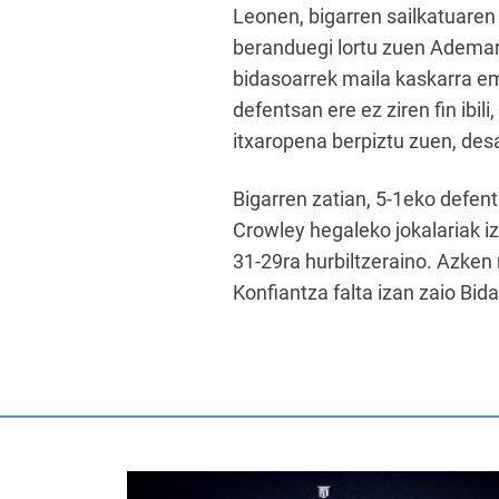
Leonen, bigarren sailkatuaren
beranduegi lortu zuen Ademar 
bidasoarrek maila kaskarra em
defentsan ere ez ziren fin ibil
itxaropena berpiztu zuen, des
Bigarren zatian, 5-1eko defen
Crowley hegaleko jokalariak iz
31-29ra hurbiltzeraino. Azken
Konfiantza falta izan zaio Bid