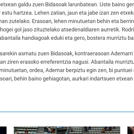
 etxean galdu zuen Bidasoak larunbatean. Uste baino ger
estu hartzea. Lehen zatian, jaun eta jabe izan zen etxek
an zutelako. Erasoan, lehen minutuetan behin eta berrir
i, hogei gol jaso zituztelako atsedenaldiaren aurretik. Ro
abantaila handiagoak eduki eta gero, bostera murriztu ba
tsarekin asmatu zuen Bidasoak, kontraerasoan Ademarri 
an ziren erasoko erreferentzia nagusi. Abantaila murrizt
 minutuetan, ordea, Ademar berpiztu egin zen, bi puntuei
asoari, behin baino gehiagotan, aurkari indartsuen etxean