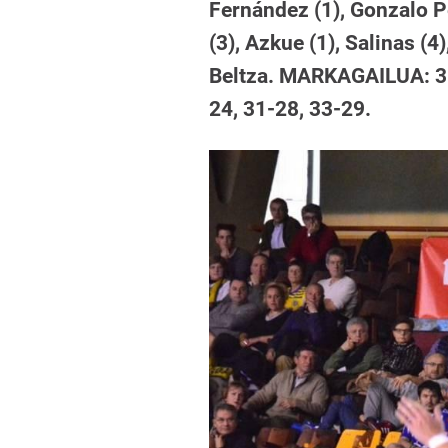
Fernández (1), Gonzalo P
(3), Azkue (1), Salinas (4
Beltza. MARKAGAILUA: 3-0
24, 31-28, 33-29.