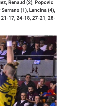
uez, Renaud (2), Popovic
r Serrano (1), Lancina (4),
 21-17, 24-18, 27-21, 28-