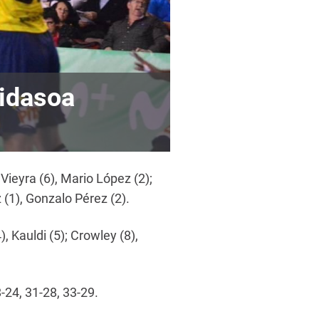
idasoa
ieyra (6), Mario López (2);
 (1), Gonzalo Pérez (2).
, Kauldi (5); Crowley (8),
-24, 31-28, 33-29.