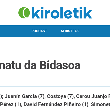
PODCAST
ALBISTEAK
natu da Bidasoa
 Juanín García (7), Costoya (7), Carou Juanjo F
Pérez (1), David Fernández Piñeiro (1), Simonet 