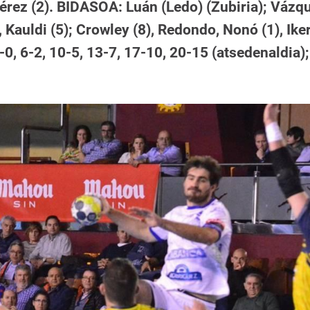
érez (2). BIDASOA: Luán (Ledo) (Zubiria); Vázq
), Kauldi (5); Crowley (8), Redondo, Nonó (1), Ike
, 6-2, 10-5, 13-7, 17-10, 20-15 (atsedenaldia);