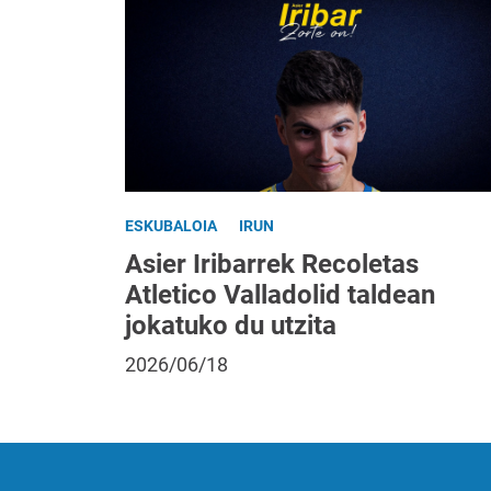
ESKUBALOIA
IRUN
Asier Iribarrek Recoletas
Atletico Valladolid taldean
jokatuko du utzita
2026/06/18