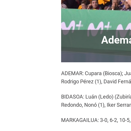
Adem
ADEMAR: Cupara (Biosca); Juan
Rodrigo Pérez (1), David Ferná
BIDASOA: Luán (Ledo) (Zubiría)
Redondo, Nonó (1), Iker Serrano
MARKAGAILUA: 3-0, 6-2, 10-5, 1