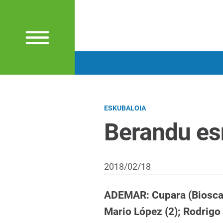
ESKUBALOIA
Berandu es
2018/02/18
ADEMAR: Cupara (Biosca);
Mario López (2); Rodrigo 