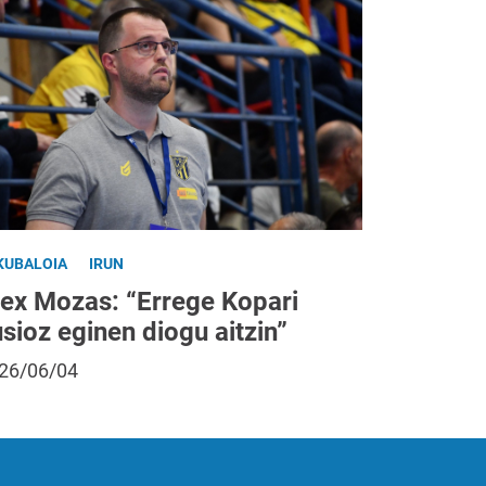
KUBALOIA
IRUN
lex Mozas: “Errege Kopari
usioz eginen diogu aitzin”
26/06/04