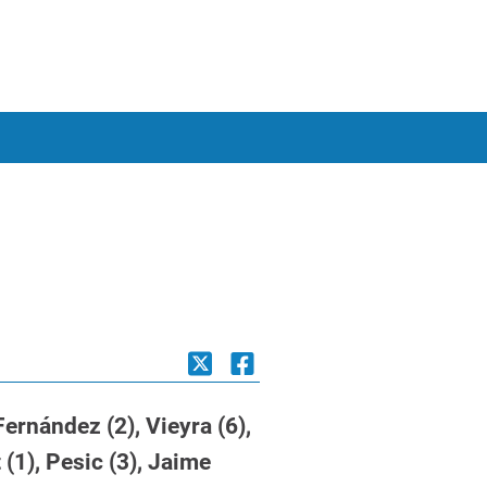
ernández (2), Vieyra (6),
(1), Pesic (3), Jaime