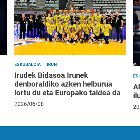
ESKUBALOIA
IRUN
Irudek Bidasoa Irunek
ES
denboraldiko azken helburua
A
lortu du eta Europako taldea da
il
2026/06/08
20