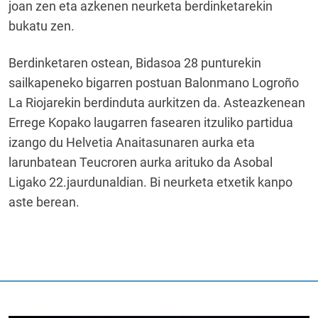
joan zen eta azkenen neurketa berdinketarekin
bukatu zen.
Berdinketaren ostean, Bidasoa 28 punturekin
sailkapeneko bigarren postuan Balonmano Logroño
La Riojarekin berdinduta aurkitzen da. Asteazkenean
Errege Kopako laugarren fasearen itzuliko partidua
izango du Helvetia Anaitasunaren aurka eta
larunbatean Teucroren aurka arituko da Asobal
Ligako 22.jaurdunaldian. Bi neurketa etxetik kanpo
aste berean.