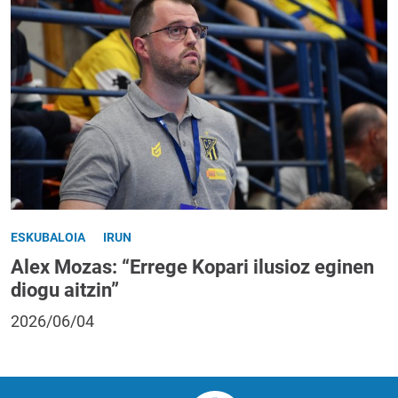
ESKUBALOIA
IRUN
Alex Mozas: “Errege Kopari ilusioz eginen
diogu aitzin”
2026/06/04