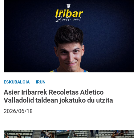
ESKUBALOIA
IRUN
Asier Iribarrek Recoletas Atletico
Valladolid taldean jokatuko du utzita
2026/06/18