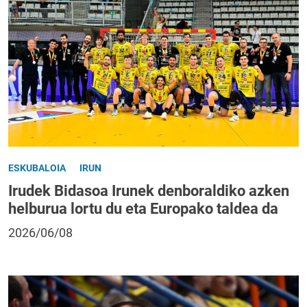
ESKUBALOIA
IRUN
Irudek Bidasoa Irunek denboraldiko azken
helburua lortu du eta Europako taldea da
2026/06/08