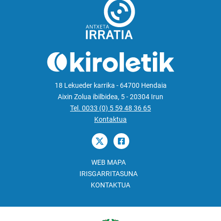
18 Lekueder karrika - 64700 Hendaia
Aixin Zolua ibilbidea, 5 - 20304 Irun
Tel. 0033 (0) 5 59 48 36 65
Kontaktua
WEB MAPA
IRISGARRITASUNA
KONTAKTUA