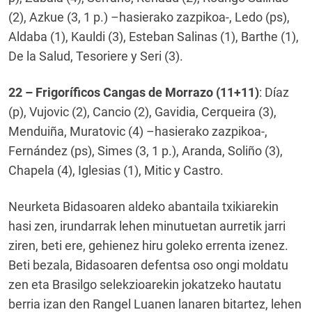
(2), Azkue (3, 1 p.) –hasierako zazpikoa-, Ledo (ps),
Aldaba (1), Kauldi (3), Esteban Salinas (1), Barthe (1),
De la Salud, Tesoriere y Seri (3).
22 – Frigoríficos Cangas de Morrazo (11+11)
: Díaz
(p), Vujovic (2), Cancio (2), Gavidia, Cerqueira (3),
Menduiña, Muratovic (4) –hasierako zazpikoa-,
Fernández (ps), Simes (3, 1 p.), Aranda, Soliño (3),
Chapela (4), Iglesias (1), Mitic y Castro.
Neurketa Bidasoaren aldeko abantaila txikiarekin
hasi zen, irundarrak lehen minutuetan aurretik jarri
ziren, beti ere, gehienez hiru goleko errenta izenez.
Beti bezala, Bidasoaren defentsa oso ongi moldatu
zen eta Brasilgo selekzioarekin jokatzeko hautatu
berria izan den Rangel Luanen lanaren bitartez, lehen