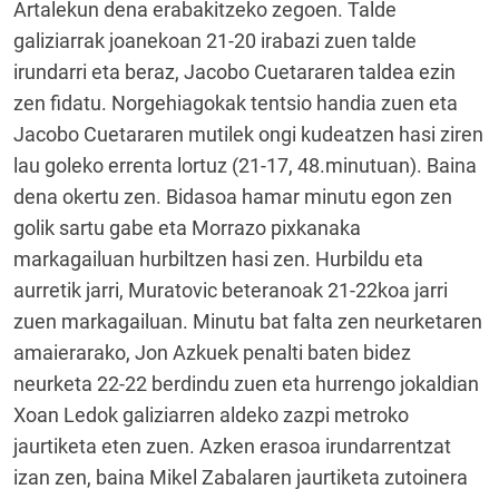
Artalekun dena erabakitzeko zegoen. Talde
galiziarrak joanekoan 21-20 irabazi zuen talde
irundarri eta beraz, Jacobo Cuetararen taldea ezin
zen fidatu. Norgehiagokak tentsio handia zuen eta
Jacobo Cuetararen mutilek ongi kudeatzen hasi ziren
lau goleko errenta lortuz (21-17, 48.minutuan). Baina
dena okertu zen. Bidasoa hamar minutu egon zen
golik sartu gabe eta Morrazo pixkanaka
markagailuan hurbiltzen hasi zen. Hurbildu eta
aurretik jarri, Muratovic beteranoak 21-22koa jarri
zuen markagailuan. Minutu bat falta zen neurketaren
amaierarako, Jon Azkuek penalti baten bidez
neurketa 22-22 berdindu zuen eta hurrengo jokaldian
Xoan Ledok galiziarren aldeko zazpi metroko
jaurtiketa eten zuen. Azken erasoa irundarrentzat
izan zen, baina Mikel Zabalaren jaurtiketa zutoinera