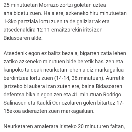
25 minutuetan Morrazo zortzi goletan uztea
ahalbidetu zuen. Hala ere, azkeneko hiru minutuetan
1-3ko partziala lortu zuen talde galiziarrak eta
atsedenaldira 12-11 emaitzarekin iritsi zen
Bidasoaren alde.
Atsedenik egon ez balitz bezala, bigarren zatia lehen
zatiko azkeneko minutuen bide beretik hasi zen eta
kanpoko taldeak neurketan lehen aldiz markagailua
berdintzea lortu zuen (14-14, 36.minutuan). Aurretik
jartzeko bi aukera izan zuten ere, baina Bidasoaren
defentsa bikain egon zen eta 41.minutuan Rodrigo
Salinasen eta Kauldi Odriozolaren golen bitartez 17-
15ekoa adierazten zuen markagailuan.
Neurketaren amaierara iristeko 20 minuturen faltan,