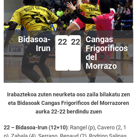
Bidasoa-
Cangas
22
22
Irun
Frigorificos
del
Morrazo
Irabaztekoa zuten neurketa oso zaila bilakatu zen
eta Bidasoak Cangas Frigorificos del Morrazoren
aurka 22-22 berdindu zuen
22 – Bidasoa-Irun (12+10)
: Rangel (p), Cavero (2, 1
p), Zabala (4), Serrano, Renaud (2), Rodrigo Salinas