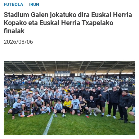
FUTBOLA
IRUN
Stadium Galen jokatuko dira Euskal Herria
Kopako eta Euskal Herria Txapelako
finalak
2026/08/06