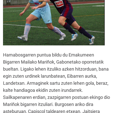
Hamabosgarren puntua bildu du Emakumeen
Bigarren Mailako Mariñok, Gabonetako oporretatik
bueltan. Ligako lehen itzuliko azken hitzorduan, bana
egin zuten urdinek larunbatean, Eibarren aurka,
Landetxan. Armaginek sartu zuten lehen gola, beraz,
kalte handiagoa ekidin zuten irundarrek.
Sailkapenaren erdian, zazpigarren postuan ekingo dio
Mariñok bigarren itzuliari. Burgosen ariko dira
asteburuan, Capiscol taldearen etxean. Jaitsiera