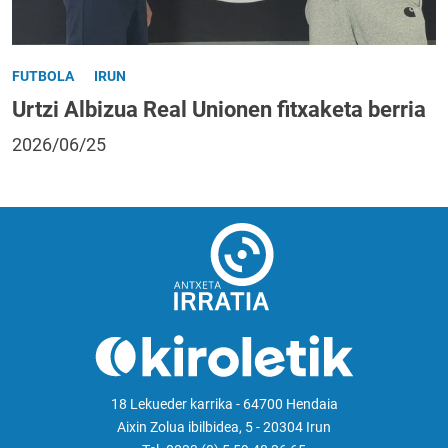
FUTBOLA
IRUN
Urtzi Albizua Real Unionen fitxaketa berria
2026/06/25
18 Lekueder karrika - 64700 Hendaia
Aixin Zolua ibilbidea, 5 - 20304 Irun