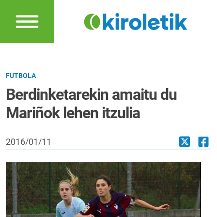
FUTBOLA
Berdinketarekin amaitu du
Mariñok lehen itzulia
2016/01/11