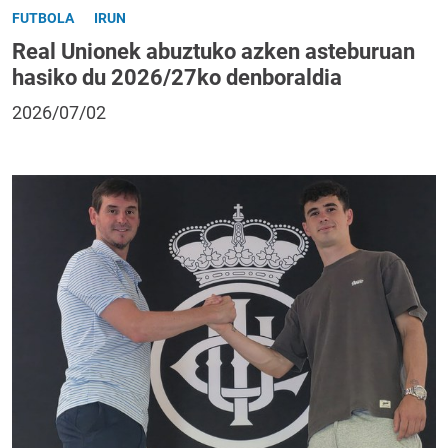
FUTBOLA
IRUN
Real Unionek abuztuko azken asteburuan
hasiko du 2026/27ko denboraldia
2026/07/02