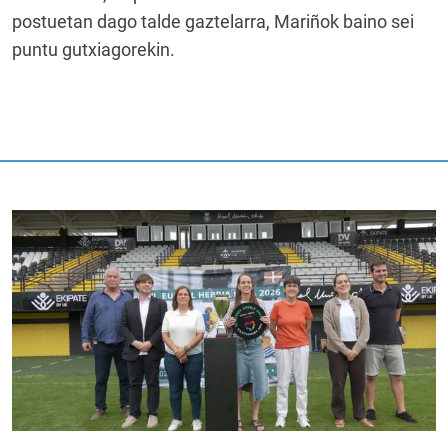
postuetan dago talde gaztelarra, Mariñok baino sei
puntu gutxiagorekin.