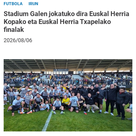
FUTBOLA
IRUN
Stadium Galen jokatuko dira Euskal Herria
Kopako eta Euskal Herria Txapelako
finalak
2026/08/06