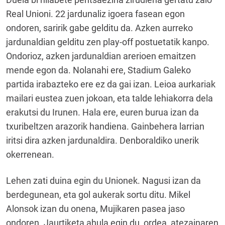
Real Unioni. 22 jardunaliz igoera fasean egon
ondoren, saririk gabe gelditu da. Azken aurreko
jardunaldian gelditu zen play-off postuetatik kanpo.
Ondorioz, azken jardunaldian arerioen emaitzen
mende egon da. Nolanahi ere, Stadium Galeko
partida irabazteko ere ez da gai izan. Leioa aurkariak
mailari eustea zuen jokoan, eta talde lehiakorra dela
erakutsi du Irunen. Hala ere, euren burua izan da
txuribeltzen arazorik handiena. Gainbehera larrian
iritsi dira azken jardunaldira. Denboraldiko unerik
okerrenean.
Lehen zati duina egin du Unionek. Nagusi izan da
berdegunean, eta gol aukerak sortu ditu. Mikel
Alonsok izan du onena, Mujikaren pasea jaso
ondoren. Jaurtiketa ahula egin du, ordea, atezainaren