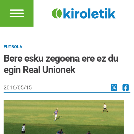
FUTBOLA
Bere esku zegoena ere ez du
egin Real Unionek
2016/05/15