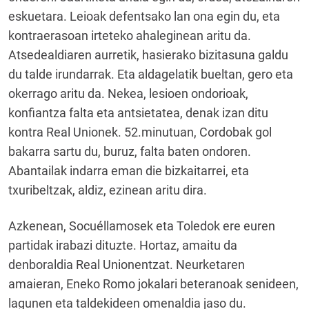
eskuetara. Leioak defentsako lan ona egin du, eta
kontraerasoan irteteko ahaleginean aritu da.
Atsedealdiaren aurretik, hasierako bizitasuna galdu
du talde irundarrak. Eta aldagelatik bueltan, gero eta
okerrago aritu da. Nekea, lesioen ondorioak,
konfiantza falta eta antsietatea, denak izan ditu
kontra Real Unionek. 52.minutuan, Cordobak gol
bakarra sartu du, buruz, falta baten ondoren.
Abantailak indarra eman die bizkaitarrei, eta
txuribeltzak, aldiz, ezinean aritu dira.
Azkenean, Socuéllamosek eta Toledok ere euren
partidak irabazi dituzte. Hortaz, amaitu da
denboraldia Real Unionentzat. Neurketaren
amaieran, Eneko Romo jokalari beteranoak senideen,
lagunen eta taldekideen omenaldia jaso du.