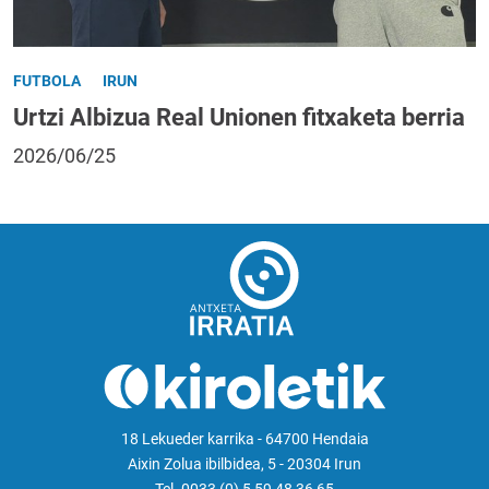
FUTBOLA
IRUN
Urtzi Albizua Real Unionen fitxaketa berria
2026/06/25
18 Lekueder karrika - 64700 Hendaia
Aixin Zolua ibilbidea, 5 - 20304 Irun