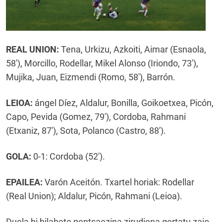
REAL UNION:
Tena, Urkizu, Azkoiti, Aimar (Esnaola,
58'), Morcillo, Rodellar, Mikel Alonso (Iriondo, 73'),
Mujika, Juan, Eizmendi (Romo, 58'), Barrón.
LEIOA:
ángel Díez, Aldalur, Bonilla, Goikoetxea, Picón,
Capo, Pevida (Gomez, 79'), Cordoba, Rahmani
(Etxaniz, 87'), Sota, Polanco (Castro, 88').
GOLA:
0-1: Cordoba (52').
EPAILEA:
Varón Aceitón. Txartel horiak: Rodellar
(Real Union); Aldalur, Picón, Rahmani (Leioa).
Duela bi hilabete pentsaezina zirudiena gertatu zaio