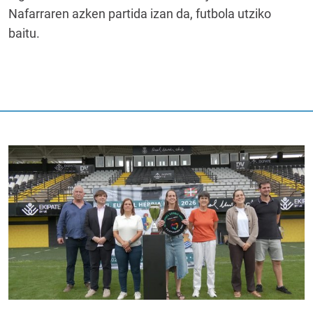
Nafarraren azken partida izan da, futbola utziko
baitu.