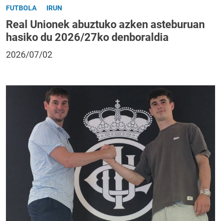
FUTBOLA
IRUN
Real Unionek abuztuko azken asteburuan
hasiko du 2026/27ko denboraldia
2026/07/02