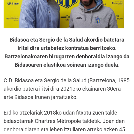
Bidasoa eta Sergio de la Salud akordio batetara
iritsi dira urtebetez kontratua berritzeko.
Bartzelonakoaren hirugarren denboraldia izango da
Bidasoaren elastikoa soinean izango duela.
C.D. Bidasoa eta Sergio de la Salud (Bartzelona, 1985
akordio batera iritsi dira 2021eko ekainaren 30era
arte Bidasoa Irunen jarraitzeko.
Erdiko atzelariak 2018ko udan fitxatu zuen talde
bidasotarrak Chartres Métropole taldetik. Joan den
denboraldiaren eta lehen itzuliaren arteko azken 45