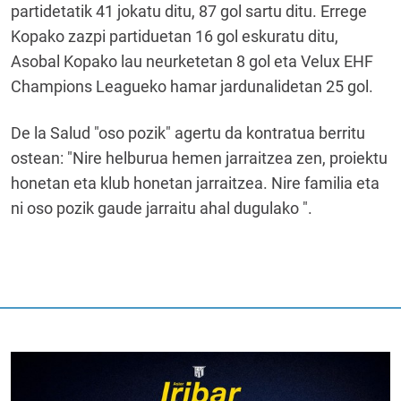
partidetatik 41 jokatu ditu, 87 gol sartu ditu. Errege
Kopako zazpi partiduetan 16 gol eskuratu ditu,
Asobal Kopako lau neurketetan 8 gol eta Velux EHF
Champions Leagueko hamar jardunalidetan 25 gol.
De la Salud "oso pozik" agertu da kontratua berritu
ostean: "Nire helburua hemen jarraitzea zen, proiektu
honetan eta klub honetan jarraitzea. Nire familia eta
ni oso pozik gaude jarraitu ahal dugulako ".