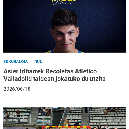
ESKUBALOIA
IRUN
Asier Iribarrek Recoletas Atletico
Valladolid taldean jokatuko du utzita
2026/06/18