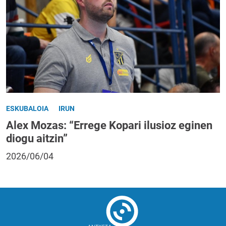
ESKUBALOIA
IRUN
Alex Mozas: “Errege Kopari ilusioz eginen
diogu aitzin”
2026/06/04