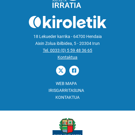
18 Lekueder karrika - 64700 Hendaia
Aixin Zolua ibilbidea, 5 - 20304 Irun
Tel. 0033 (0) 5 59 48 36 65
Kontaktua
WEB MAPA
IRISGARRITASUNA
KONTAKTUA