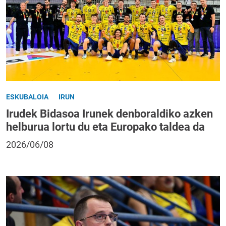
ESKUBALOIA
IRUN
Irudek Bidasoa Irunek denboraldiko azken
helburua lortu du eta Europako taldea da
2026/06/08