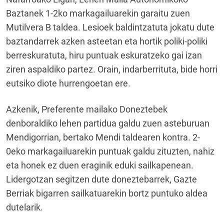
Baztanek 1-2ko markagailuarekin garaitu zuen
Mutilvera B taldea. Lesioek baldintzatuta jokatu dute
baztandarrek azken asteetan eta hortik poliki-poliki
berreskuratuta, hiru puntuak eskuratzeko gai izan
ziren aspaldiko partez. Orain, indarberrituta, bide horri
eutsiko diote hurrengoetan ere.
Azkenik, Preferente mailako Doneztebek
denboraldiko lehen partidua galdu zuen asteburuan
Mendigorrian, bertako Mendi taldearen kontra. 2-
0eko markagailuarekin puntuak galdu zituzten, nahiz
eta honek ez duen eraginik eduki sailkapenean.
Lidergotzan segitzen dute doneztebarrek, Gazte
Berriak bigarren sailkatuarekin bortz puntuko aldea
dutelarik.