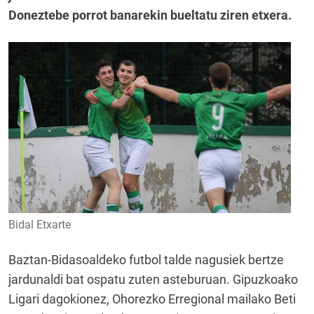
Doneztebe porrot banarekin bueltatu ziren etxera.
Bidal Etxarte
Baztan-Bidasoaldeko futbol talde nagusiek bertze
jardunaldi bat ospatu zuten asteburuan. Gipuzkoako
Ligari dagokionez, Ohorezko Erregional mailako Beti