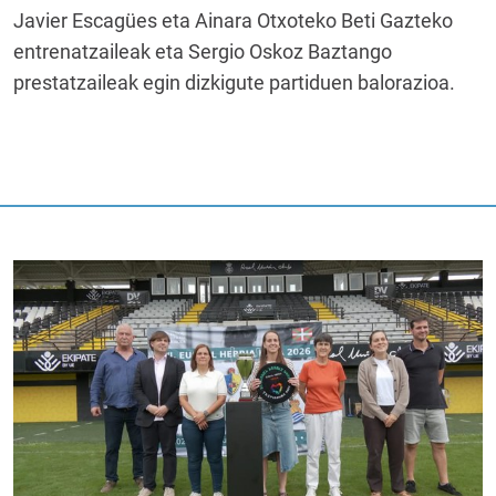
Javier Escagües eta Ainara Otxoteko Beti Gazteko
entrenatzaileak eta Sergio Oskoz Baztango
prestatzaileak egin dizkigute partiduen balorazioa.