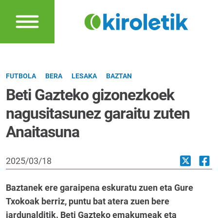
FUTBOLA
BERA
LESAKA
BAZTAN
Beti Gazteko gizonezkoek
nagusitasunez garaitu zuten
Anaitasuna
2025/03/18
Baztanek ere garaipena eskuratu zuen eta Gure
Txokoak berriz, puntu bat atera zuen bere
jardunalditik. Beti Gazteko emakumeak eta