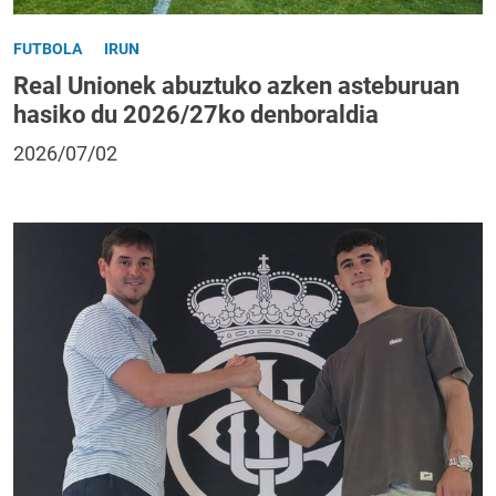
FUTBOLA
IRUN
Real Unionek abuztuko azken asteburuan
hasiko du 2026/27ko denboraldia
2026/07/02