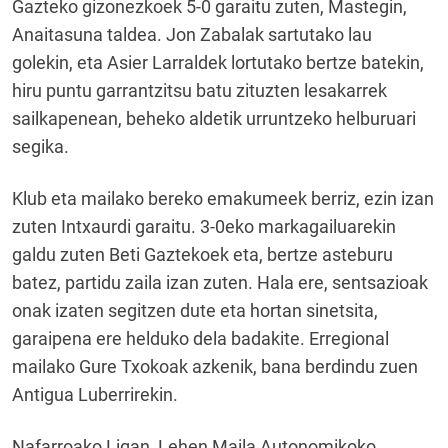
Gazteko gizonezkoek 5-0 garaitu zuten, Mastegin,
Anaitasuna taldea. Jon Zabalak sartutako lau
golekin, eta Asier Larraldek lortutako bertze batekin,
hiru puntu garrantzitsu batu zituzten lesakarrek
sailkapenean, beheko aldetik urruntzeko helburuari
segika.
Klub eta mailako bereko emakumeek berriz, ezin izan
zuten Intxaurdi garaitu. 3-0eko markagailuarekin
galdu zuten Beti Gaztekoek eta, bertze asteburu
batez, partidu zaila izan zuten. Hala ere, sentsazioak
onak izaten segitzen dute eta hortan sinetsita,
garaipena ere helduko dela badakite. Erregional
mailako Gure Txokoak azkenik, bana berdindu zuen
Antigua Luberrirekin.
Nafarroako Ligan, Lehen Maila Autonomikoko