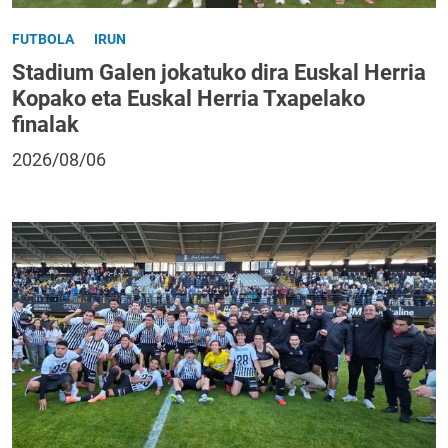
FUTBOLA
IRUN
Stadium Galen jokatuko dira Euskal Herria
Kopako eta Euskal Herria Txapelako
finalak
2026/08/06