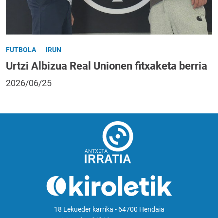
FUTBOLA
IRUN
Urtzi Albizua Real Unionen fitxaketa berria
2026/06/25
18 Lekueder karrika - 64700 Hendaia