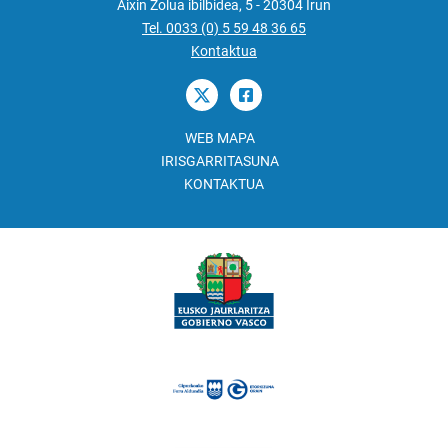
Aixin Zolua ibilbidea, 5 - 20304 Irun
Tel. 0033 (0) 5 59 48 36 65
Kontaktua
WEB MAPA
IRISGARRITASUNA
KONTAKTUA