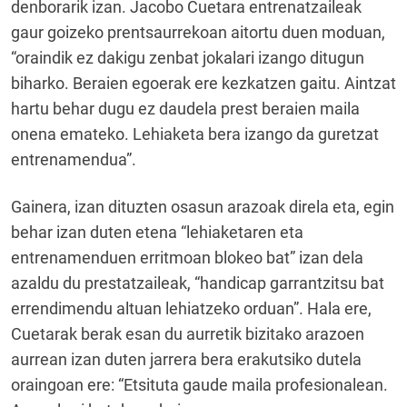
denborarik izan. Jacobo Cuetara entrenatzaileak
gaur goizeko prentsaurrekoan aitortu duen moduan,
“oraindik ez dakigu zenbat jokalari izango ditugun
biharko. Beraien egoerak ere kezkatzen gaitu. Aintzat
hartu behar dugu ez daudela prest beraien maila
onena emateko. Lehiaketa bera izango da guretzat
entrenamendua”.
Gainera, izan dituzten osasun arazoak direla eta, egin
behar izan duten etena “lehiaketaren eta
entrenamenduen erritmoan blokeo bat” izan dela
azaldu du prestatzaileak, “handicap garrantzitsu bat
errendimendu altuan lehiatzeko orduan”. Hala ere,
Cuetarak berak esan du aurretik bizitako arazoen
aurrean izan duten jarrera bera erakutsiko dutela
oraingoan ere: “Etsituta gaude maila profesionalean.