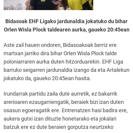
Bidasoak EHF Ligako jardunaldia jokatuko du bihar
Orlen Wisla Plock taldearen aurka, gaueko 20:45ean
Aste zail hauen ondoren, Bidasoakoak berriz ere
martxan jarriko dira bihar Orlen Wisla Plock talde
poloniarraren aurka duten hitzorduarekin. EHF Liga
barruko seigarren jardunaldia izango da eta Artalekun
jokatuko da, gaueko 20:45ean hasita.
Irundarrak partidu zaila dute aurretik, ez bakarrik
arerioaren ezaugarriengatik, beraiek bizi izan duten
osasun egoeragatik ere. Entrenatzen hasi badira ere,
aukera gutxi izan dituzte honetarako eta jokalari
batzuk ere ez dute beraien gorputza neurtzeko