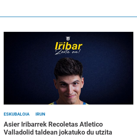
ESKUBALOIA
IRUN
Asier Iribarrek Recoletas Atletico
Valladolid taldean jokatuko du utzita