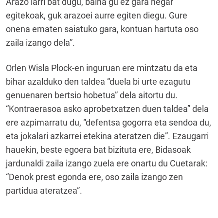
Arazo larri bat dugu, baina gu ez gara negar
egitekoak, guk arazoei aurre egiten diegu. Gure
onena ematen saiatuko gara, kontuan hartuta oso
zaila izango dela”.
Orlen Wisla Plock-en inguruan ere mintzatu da eta
bihar azalduko den taldea “duela bi urte ezagutu
genuenaren bertsio hobetua” dela aitortu du.
“Kontraerasoa asko aprobetxatzen duen taldea” dela
ere azpimarratu du, “defentsa gogorra eta sendoa du,
eta jokalari azkarrei etekina ateratzen die”. Ezaugarri
hauekin, beste egoera bat bizituta ere, Bidasoak
jardunaldi zaila izango zuela ere onartu du Cuetarak:
“Denok prest egonda ere, oso zaila izango zen
partidua ateratzea”.