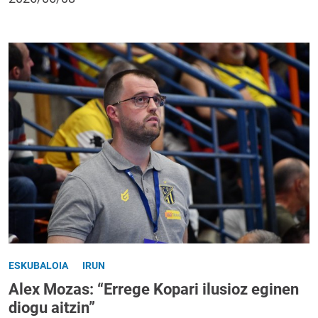
ESKUBALOIA
IRUN
Alex Mozas: “Errege Kopari ilusioz eginen
diogu aitzin”