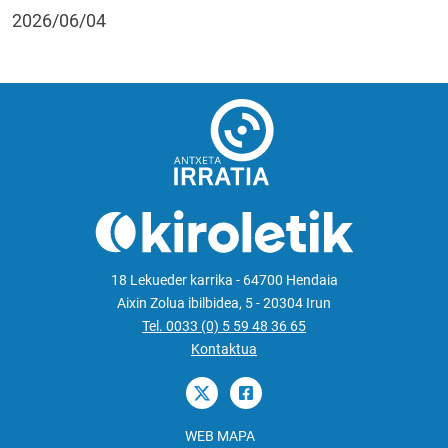
2026/06/04
18 Lekueder karrika - 64700 Hendaia
Aixin Zolua ibilbidea, 5 - 20304 Irun
Tel. 0033 (0) 5 59 48 36 65
Kontaktua
WEB MAPA