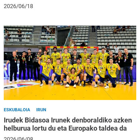
2026/06/18
ESKUBALOIA
IRUN
Irudek Bidasoa Irunek denboraldiko azken
helburua lortu du eta Europako taldea da
2026/06/08