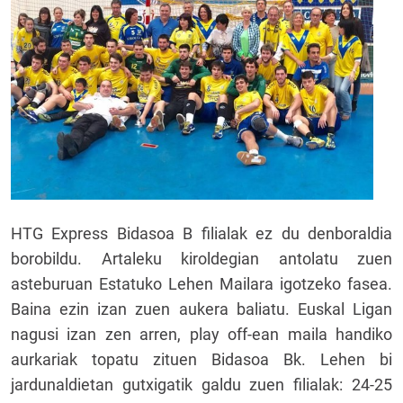
HTG Express Bidasoa B filialak ez du denboraldia
borobildu. Artaleku kiroldegian antolatu zuen
asteburuan Estatuko Lehen Mailara igotzeko fasea.
Baina ezin izan zuen aukera baliatu. Euskal Ligan
nagusi izan zen arren, play off-ean maila handiko
aurkariak topatu zituen Bidasoa Bk. Lehen bi
jardunaldietan gutxigatik galdu zuen filialak: 24-25