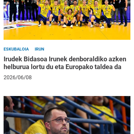
ESKUBALOIA
IRUN
Irudek Bidasoa Irunek denboraldiko azken
helburua lortu du eta Europako taldea da
2026/06/08