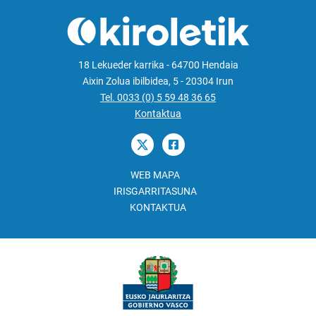
18 Lekueder karrika - 64700 Hendaia
Aixin Zolua ibilbidea, 5 - 20304 Irun
Tel. 0033 (0) 5 59 48 36 65
Kontaktua
WEB MAPA
IRISGARRITASUNA
KONTAKTUA