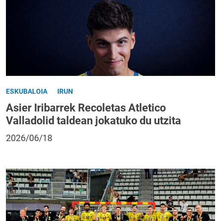
ESKUBALOIA
IRUN
Asier Iribarrek Recoletas Atletico
Valladolid taldean jokatuko du utzita
2026/06/18