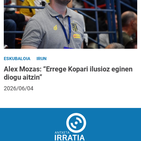
ESKUBALOIA
IRUN
Alex Mozas: “Errege Kopari ilusioz eginen
diogu aitzin”
2026/06/04