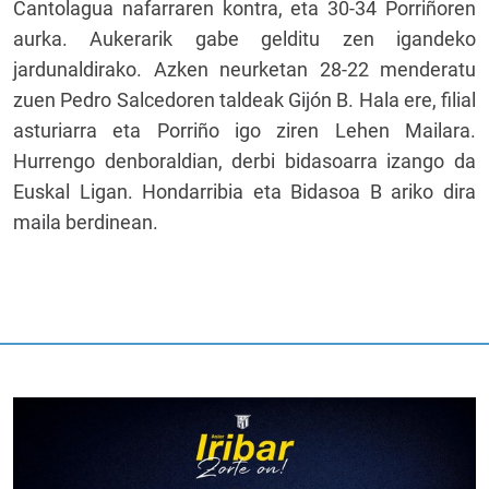
Cantolagua nafarraren kontra, eta 30-34 Porriñoren
aurka. Aukerarik gabe gelditu zen igandeko
jardunaldirako. Azken neurketan 28-22 menderatu
zuen Pedro Salcedoren taldeak Gijón B. Hala ere, filial
asturiarra eta Porriño igo ziren Lehen Mailara.
Hurrengo denboraldian, derbi bidasoarra izango da
Euskal Ligan. Hondarribia eta Bidasoa B ariko dira
maila berdinean.