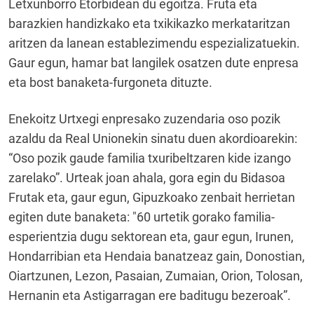
Letxunborro Etorbidean du egoitza. Fruta eta
barazkien handizkako eta txikikazko merkataritzan
aritzen da lanean establezimendu espezializatuekin.
Gaur egun, hamar bat langilek osatzen dute enpresa
eta bost banaketa-furgoneta dituzte.
Enekoitz Urtxegi enpresako zuzendaria oso pozik
azaldu da Real Unionekin sinatu duen akordioarekin:
“Oso pozik gaude familia txuribeltzaren kide izango
zarelako”. Urteak joan ahala, gora egin du Bidasoa
Frutak eta, gaur egun, Gipuzkoako zenbait herrietan
egiten dute banaketa: "60 urtetik gorako familia-
esperientzia dugu sektorean eta, gaur egun, Irunen,
Hondarribian eta Hendaia banatzeaz gain, Donostian,
Oiartzunen, Lezon, Pasaian, Zumaian, Orion, Tolosan,
Hernanin eta Astigarragan ere baditugu bezeroak”.