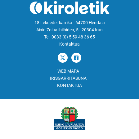
18 Lekueder karrika - 64700 Hendaia
Aixin Zolua ibilbidea, 5 - 20304 Irun
Tel. 0033 (0) 5 59 48 36 65
Kontaktua
WEB MAPA
IRISGARRITASUNA
KONTAKTUA