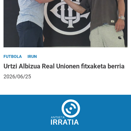
FUTBOLA
IRUN
Urtzi Albizua Real Unionen fitxaketa berria
2026/06/25