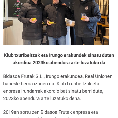
Klub txuribeltzak eta Irungo erakundek sinatu duten
akordioa 2023ko abendura arte luzatuko da
Bidasoa Frutak S.L., Irungo erakundea, Real Unionen
babesle berria izanen da. Klub txuribeltzak eta
enpresa irundarrak akordio bat sinatu berri dute,
2023ko abendura arte luzatuko dena.
2019an sortu zen Bidasoa Frutak enpresa eta