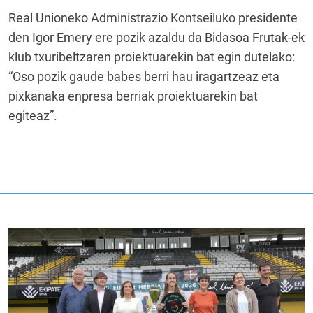
Real Unioneko Administrazio Kontseiluko presidente
den Igor Emery ere pozik azaldu da Bidasoa Frutak-ek
klub txuribeltzaren proiektuarekin bat egin dutelako:
“Oso pozik gaude babes berri hau iragartzeaz eta
pixkanaka enpresa berriak proiektuarekin bat
egiteaz”.