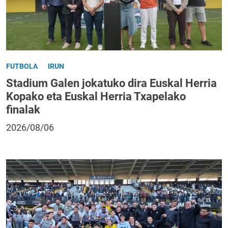
FUTBOLA
IRUN
Stadium Galen jokatuko dira Euskal Herria
Kopako eta Euskal Herria Txapelako
finalak
2026/08/06