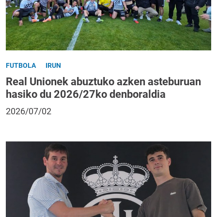
FUTBOLA
IRUN
Real Unionek abuztuko azken asteburuan
hasiko du 2026/27ko denboraldia
2026/07/02