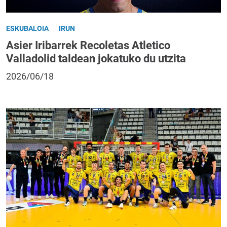
ESKUBALOIA
IRUN
Asier Iribarrek Recoletas Atletico
Valladolid taldean jokatuko du utzita
2026/06/18