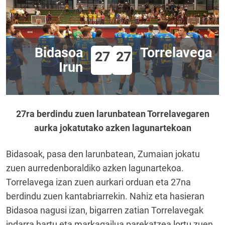
Bidasoa
Torrelavega
27
27
Irun
27ra berdindu zuen larunbatean Torrelavegaren
aurka jokatutako azken lagunartekoan
Bidasoak, pasa den larunbatean, Zumaian jokatu
zuen aurredenboraldiko azken lagunartekoa.
Torrelavega izan zuen aurkari orduan eta 27na
berdindu zuen kantabriarrekin. Nahiz eta hasieran
Bidasoa nagusi izan, bigarren zatian Torrelavegak
indarra hartu eta markagailua parekatzea lortu zuen.