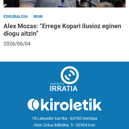
ESKUBALOIA
IRUN
Alex Mozas: “Errege Kopari ilusioz eginen
diogu aitzin”
2026/06/04
18 Lekueder karrika - 64700 Hendaia
Aixin Zolua ibilbidea, 5 - 20304 Irun