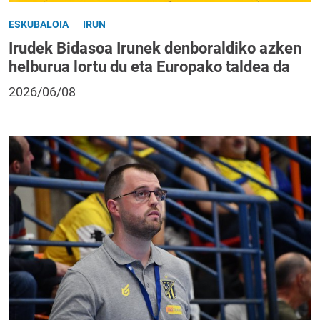
ESKUBALOIA
IRUN
Irudek Bidasoa Irunek denboraldiko azken
helburua lortu du eta Europako taldea da
2026/06/08