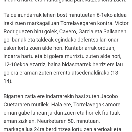
Talde irundarrak lehen bost minutuetan 6-1eko aldea
ireki zuen markagailuan Torrelavegaren kontra. Victor
Rodriguezen hiru golek, Cavero, Garcia eta Salisanen
gol banak eta taldeak egindako defentsa lan onari
esker lortu zuen alde hori. Kantabriarrak orduan,
indarra hartu eta bi golera murriztu zuten alde hori,
12-10ekoa ezarriz, baina bidasotarrek berriz ere lau
golera eraman zuten errenta atsedenaldirako (18-
14).
Bigarren zatia ere indarrarekin hasi zuten Jacobo
Cuetararen mutilek. Hala ere, Torrelavegak amore
eman gabe lanean jardun zuen eta horrek fruituak
eman zizkien. Neurketaren 50. minutuan,
markagailua 24ra berdintzea lortu zen arerioak eta