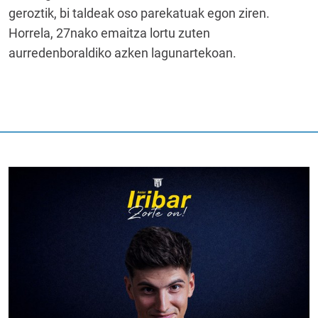
geroztik, bi taldeak oso parekatuak egon ziren.
Horrela, 27nako emaitza lortu zuten
aurredenboraldiko azken lagunartekoan.