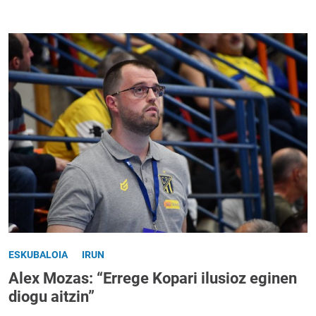
ESKUBALOIA
IRUN
Alex Mozas: “Errege Kopari ilusioz eginen
diogu aitzin”