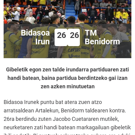
Bidasoa
TM
26
26
Irun
Benidorm
Gibeletik egon zen talde irundarra partiduaren zati
handi batean, baina partidua berdintzeko gai izan
zen azken minutuetan
Bidasoa Irunek puntu bat atera zuen atzo
arratsaldean Artalekun, Benidorm taldearen kontra.
26ra berdindu zuten Jacobo Cuetararen mutilek,
neurketaren zati handi batean markagailuan gibeletik