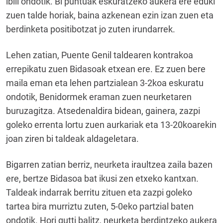
ibili ondotik. Bi puntuak eskuratzeko aukera ere eduki
zuen talde horiak, baina azkenean ezin izan zuen eta
berdinketa positibotzat jo zuten irundarrek.
Lehen zatian, Puente Genil taldearen kontrakoa
errepikatu zuen Bidasoak etxean ere. Ez zuen bere
maila eman eta lehen partzialean 3-2koa eskuratu
ondotik, Benidormek eraman zuen neurketaren
buruzagitza. Atsedenaldira bidean, gainera, zazpi
goleko errenta lortu zuen aurkariak eta 13-20koarekin
joan ziren bi taldeak aldageletara.
Bigarren zatian berriz, neurketa iraultzea zaila bazen
ere, bertze Bidasoa bat ikusi zen etxeko kantxan.
Taldeak indarrak berritu zituen eta zazpi goleko
tartea bira murriztu zuten, 5-0eko partzial baten
ondotik. Hori gutti balitz, neurketa berdintzeko aukera