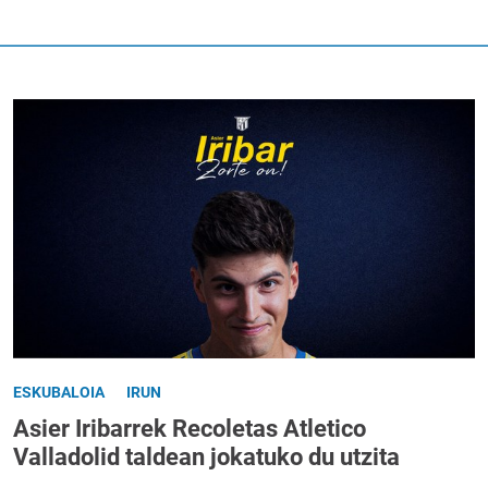
ESKUBALOIA
IRUN
Asier Iribarrek Recoletas Atletico
Valladolid taldean jokatuko du utzita