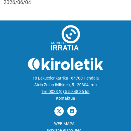
2026/06/04
18 Lekueder karrika - 64700 Hendaia
Aixin Zolua ibilbidea, 5 - 20304 Irun
Tel. 0033 (0) 5 59 48 36 65
Kontaktua
WEB MAPA
IRISGARRITASUNA