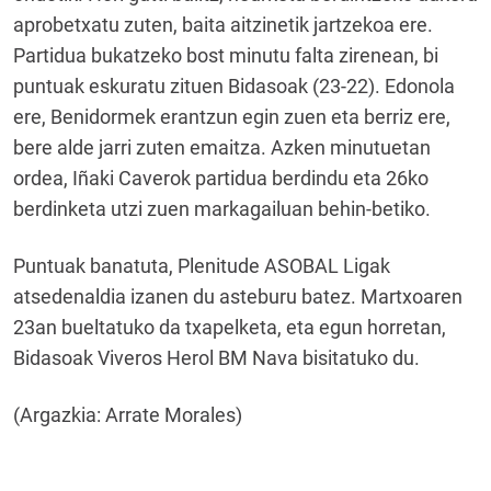
aprobetxatu zuten, baita aitzinetik jartzekoa ere.
Partidua bukatzeko bost minutu falta zirenean, bi
puntuak eskuratu zituen Bidasoak (23-22). Edonola
ere, Benidormek erantzun egin zuen eta berriz ere,
bere alde jarri zuten emaitza. Azken minutuetan
ordea, Iñaki Caverok partidua berdindu eta 26ko
berdinketa utzi zuen markagailuan behin-betiko.
Puntuak banatuta, Plenitude ASOBAL Ligak
atsedenaldia izanen du asteburu batez. Martxoaren
23an bueltatuko da txapelketa, eta egun horretan,
Bidasoak Viveros Herol BM Nava bisitatuko du.
(Argazkia: Arrate Morales)