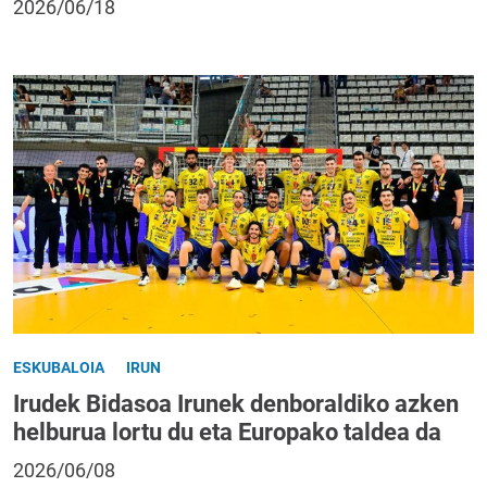
2026/06/18
ESKUBALOIA
IRUN
Irudek Bidasoa Irunek denboraldiko azken
helburua lortu du eta Europako taldea da
2026/06/08